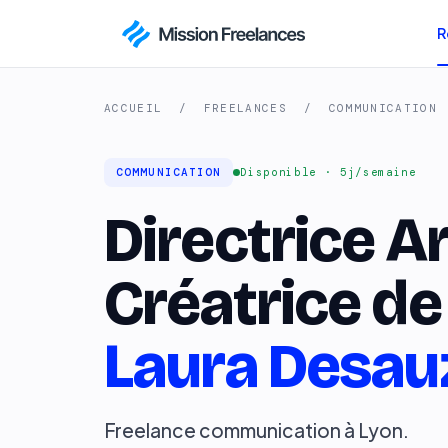
R
ACCUEIL
/
FREELANCES
/
COMMUNICATION
COMMUNICATION
Disponible · 5j/semaine
Directrice A
Créatrice de
Laura Desauz
Freelance communication à Lyon.