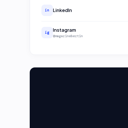
LinkedIn
in
Instagram
ig
@magazinebertin