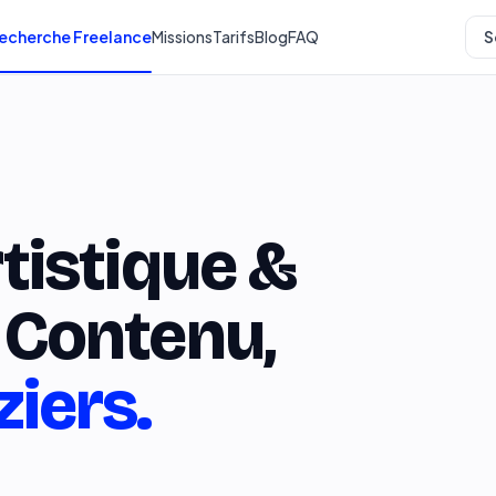
echerche Freelance
Missions
Tarifs
Blog
FAQ
S
rtistique &
 Contenu,
iers.