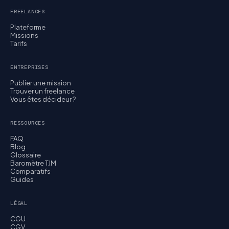
FREELANCES
Plateforme
Missions
Tarifs
ENTREPRISES
Publier une mission
Trouver un freelance
Vous êtes décideur ?
RESSOURCES
FAQ
Blog
Glossaire
Baromètre TJM
Comparatifs
Guides
LÉGAL
CGU
CGV