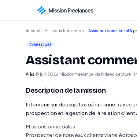
Accueil
›
Missions freelance
›
Assistant commercial & p
Commercial
Assistant commer
Alès
·
19 juin 2026
·
Mission freelance
·
via Indeed
·
Lecture : 1
Description de la mission
Intervenir sur des sujets opérationnels avec
prospection et la gestion de la relation client 
Missions principales
Prospecter de nouveaux clients via télépros