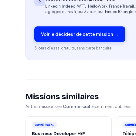
⚡
LinkedIn, Indeed, WTTJ, HelloWork, France Travail
Expérience sur des missions similaires en c
agrégés et mis à jour 3× par jour. Fini les 10 onglet
Polyvalence entre prospection, communicatio
Motivation pour participer au développemen
Capacité à travailler en équipe et en autonom
Voir le décideur de cette mission →
3 jours d'essai gratuits, sans carte bancaire.
Missions similaires
Autres missions en
Commercial
récemment publiées.
COMMERCIAL
COMME
Business Developer H/F
Télép