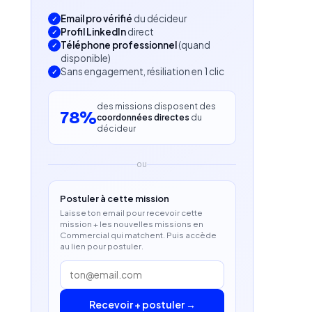
Email pro vérifié
du décideur
Profil LinkedIn
direct
Téléphone professionnel
(quand
disponible)
Sans engagement, résiliation en 1 clic
des missions disposent des
78%
coordonnées directes
du
décideur
OU
Postuler à cette mission
Laisse ton email pour recevoir cette
mission + les nouvelles missions en
Commercial qui matchent. Puis accède
au lien pour postuler.
Recevoir + postuler →