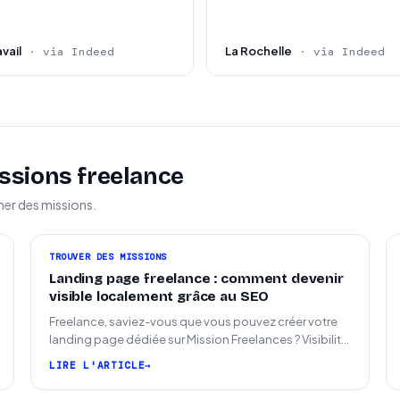
vail
La Rochelle
· via Indeed
· via Indeed
ssions freelance
ner des missions.
TROUVER DES MISSIONS
Landing page freelance : comment devenir
visible localement grâce au SEO
Freelance, saviez-vous que vous pouvez créer votre
landing page dédiée sur Mission Freelances ? Visibilité
SEO locale sur la carte des freelances
LIRE L'ARTICLE