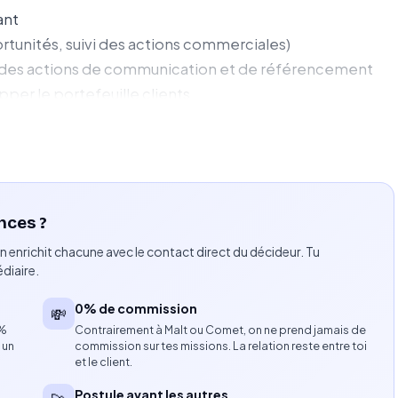
ant
rtunités, suivi des actions commerciales)
vre des actions de communication et de référencement
per le portefeuille clients
mmercial sur le terrain et lors d’événements
nces ?
ente de services
n enrichit chacune avec le contact direct du décideur. Tu
orale et écrite
diaire.
tives et commerciales
0% de commission
💸
8%
Contrairement à Malt ou Comet, on ne prend jamais de
 un
commission sur tes missions. La relation reste entre toi
et le client.
Postule avant les autres