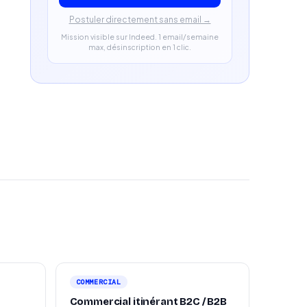
Postuler directement sans email →
Mission visible sur Indeed. 1 email/semaine
max, désinscription en 1 clic.
COMMERCIAL
Commercial itinérant B2C / B2B