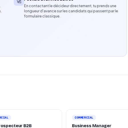
🚀
…
En contactant le décideur directement, tu prends une
ommercial ou développement de clientèle
s.
longueur d'avance sur les candidats qui passent par le
n et gestion administrative
formulaire classique.
t d’une activité commerciale
ie
RCIAL
COMMERCIAL
rospecteur B2B
Business Manager