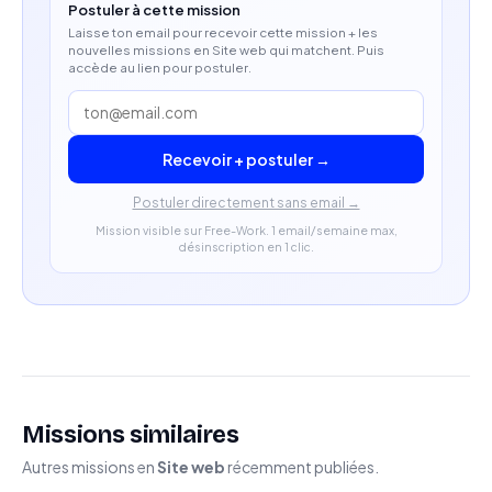
Postuler à cette mission
Laisse ton email pour recevoir cette mission + les
Capacité à s'intégrer rapidement à une équipe
nouvelles missions en Site web qui matchent. Puis
accède au lien pour postuler.
projet existante.
Recevoir + postuler →
Postuler directement sans email →
Mission visible sur Free-Work. 1 email/semaine max,
désinscription en 1 clic.
Missions similaires
Autres missions en
Site web
récemment publiées.