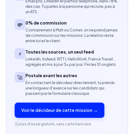
Email pro, LinkedIn et parfois téléphone, dans 78%
Coordonner les parties prenantes et garantir une
des cas. Tu parles à la personne qui recrute, pas à
communication fluide avec le client.
un ATS.
0% de commission
💸
Accompagner les équipes dans l'amélioration
Contrairement à Malt ou Comet, on ne prend jamais
continue des pratiques Agile.
de commission sur tes missions. La relation reste
entre toi et le client.
Identifier les opportunités d'évolution et de
Toutes les sources, un seul feed
⚡
développement autour de Salesforce.
LinkedIn, Indeed, WTTJ, HelloWork, France Travail…
agrégés et mis à jour 3× par jour. Fini les 10 onglets.
Compétences attendues
Postule avant les autres
🚀
Certification Salesforce Sales Cloud obligatoire.
En contactant le décideur directement, tu prends
une longueur d'avance sur les candidats qui
Expertise en gestion de projets Salesforce CRM.
passent par le formulaire classique.
Maîtrise des méthodologies Agile.
Voir le décideur de cette mission →
Compétences en pilotage budgétaire, gestion
3 jours d'essai gratuits, sans carte bancaire.
des risques et gouvernance projet.