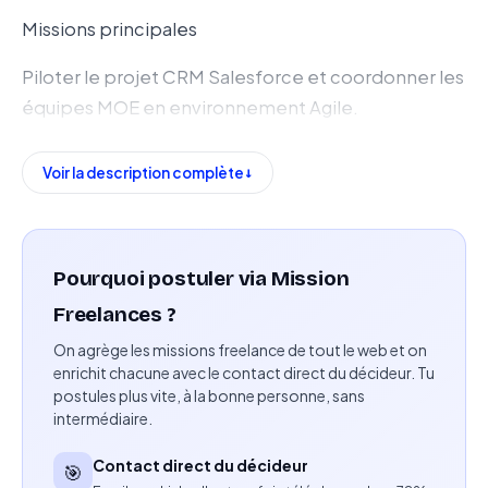
Missions principales
Piloter le projet CRM Salesforce et coordonner les
équipes MOE en environnement Agile.
Organiser le delivery, planifier les sprints et suivre
Voir la description complète
le plan de charge.
Gérer le maintien en conditions opérationnelles
(MCO) et les demandes d'évolution avec les
Pourquoi postuler via Mission
équipes métier.
Freelances ?
Préparer et animer les instances de gouvernance
On agrège les missions freelance de tout le web et on
projet (COPROJ, COPIL).
enrichit chacune avec le contact direct du décideur. Tu
postules plus vite, à la bonne personne, sans
intermédiaire.
Assurer le suivi des coûts, des risques, des délais et
de la qualité des livrables.
Contact direct du décideur
🎯