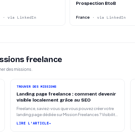
Prospection BtoB
e
France
· via LinkedIn
· via LinkedIn
ssions freelance
ner des missions.
TROUVER DES MISSIONS
Landing page freelance : comment devenir
visible localement grâce au SEO
Freelance, saviez-vous que vous pouvez créer votre
landing page dédiée sur Mission Freelances ? Visibilité
SEO locale sur la carte des freelances
LIRE L'ARTICLE