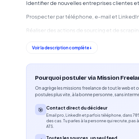
Identifier de nouvelles entreprises clientes
Prospecter par téléphone, e-mail et LinkedI
Réaliser des actions de sourcing et de scrapin
Qualifier les besoins des prospects et détect
Voir la description complète
Développer et gérer un portefeuille de prosp
Assurer le suivi des échanges et la mise à jour
Pourquoi postuler via Mission Freela
Réaliser une veille sur les entreprises ciblées
On agrège les missions freelance de tout le web et o
postules plus vite, à la bonne personne, sans intermé
Collaborer avec les équipes commerciales et
Contact direct du décideur
🎯
Atteindre les objectifs commerciaux fixés.
Email pro, LinkedIn et parfois téléphone, dans 7
des cas. Tu parles à la personne qui recrute, pas à
Compétences attendues
ATS.
Toutes les sources, un seul feed