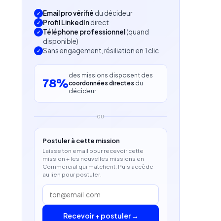
Email pro vérifié
du décideur
Profil LinkedIn
direct
Téléphone professionnel
(quand
disponible)
Sans engagement, résiliation en 1 clic
des missions disposent des
78%
coordonnées directes
du
décideur
OU
Postuler à cette mission
Laisse ton email pour recevoir cette
mission + les nouvelles missions en
Commercial qui matchent. Puis accède
au lien pour postuler.
Recevoir + postuler →