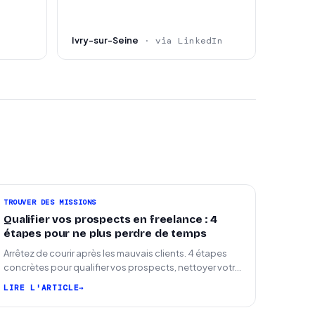
Ivry-sur-Seine
· via LinkedIn
TROUVER DES MISSIONS
Qualifier vos prospects en freelance : 4
étapes pour ne plus perdre de temps
Arrêtez de courir après les mauvais clients. 4 étapes
concrètes pour qualifier vos prospects, nettoyer votre
pipeline et signer plus de missions.
LIRE L'ARTICLE