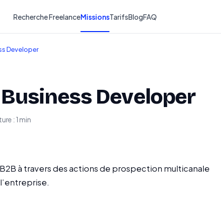
Recherche Freelance
Missions
Tarifs
Blog
FAQ
ss Developer
 Business Developer
ure : 1 min
 B2B à travers des actions de prospection multicanale
l’entreprise.