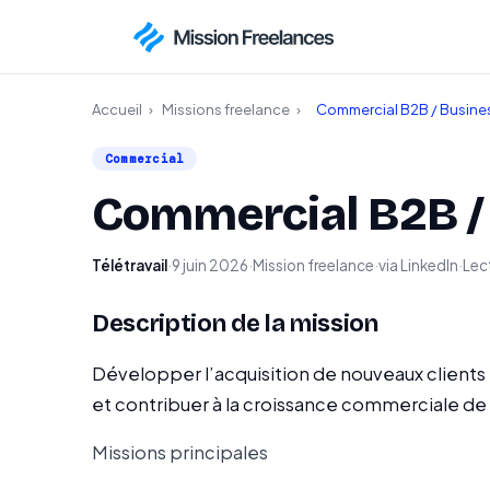
Accueil
›
Missions freelance
›
Commercial B2B / Busine
Commercial
Commercial B2B /
Télétravail
·
9 juin 2026
·
Mission freelance
·
via LinkedIn
·
Lect
Description de la mission
Développer l’acquisition de nouveaux clients
et contribuer à la croissance commerciale de 
Missions principales