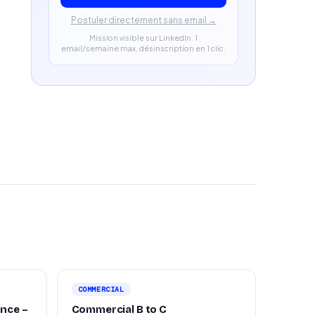
Postuler directement sans email →
Mission visible sur LinkedIn. 1
email/semaine max, désinscription en 1 clic.
COMMERCIAL
ance –
Commercial B to C