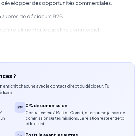
 et développer des opportunités commerciales.
n auprès de décideurs B2B.
g afin d'alimenter le pipeline commercial.
er les opportunités.
ects et de clients.
 du CRM.
nces ?
 et leur marché.
n enrichit chacune avec le contact direct du décideur. Tu
diaire.
 marketing.
0% de commission
💸
8%
Contrairement à Malt ou Comet, on ne prend jamais de
 un
commission sur tes missions. La relation reste entre toi
et le client.
Postule avant les autres