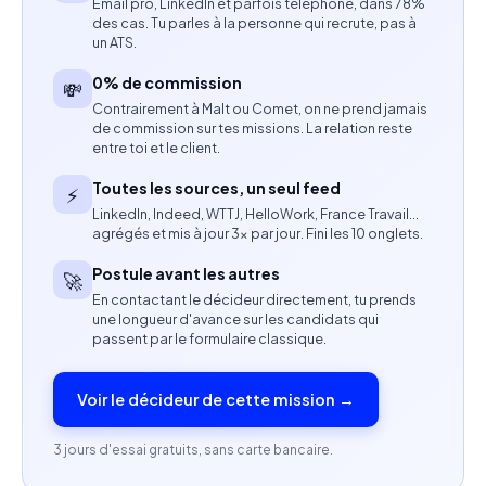
Email pro, LinkedIn et parfois téléphone, dans 78%
organiser les tournages de manière autonome.
des cas. Tu parles à la personne qui recrute, pas à
un ATS.
Animer les communautés, interagir avec les
0% de commission
💸
abonnés et renforcer l’engagement.
Contrairement à Malt ou Comet, on ne prend jamais
de commission sur tes missions. La relation reste
Assurer une veille sur les tendances des réseaux
entre toi et le client.
sociaux et les sujets liés à la santé féminine.
Toutes les sources, un seul feed
⚡
LinkedIn, Indeed, WTTJ, HelloWork, France Travail…
Collaborer avec les fondateurs, l’équipe marketing
agrégés et mis à jour 3× par jour. Fini les 10 onglets.
et les experts métier.
Postule avant les autres
🚀
En contactant le décideur directement, tu prends
Suivre les performances des contenus et
une longueur d'avance sur les candidats qui
optimiser les formats et messages en fonction des
passent par le formulaire classique.
résultats.
Voir le décideur de cette mission →
Compétences attendues
3 jours d'essai gratuits, sans carte bancaire.
Expérience en community management et