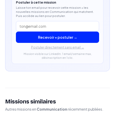
optimiser les contenus.
Postuler à cette mission
Laisse ton email pour recevoir cette mission + les
nouvelles missions en Communication qui matchent.
Profil recherché
Puis accède au lien pour postuler.
Expérience sur des missions similaires, idéalement
pour une marque e-commerce, lifestyle, santé ou
Recevoir + postuler →
bien-être.
Postuler directement sans email →
Autonomie dans la gestion d’un projet de bout en
Mission visible sur LinkedIn. 1 email/semaine max,
bout.
désinscription en 1 clic.
Capacité à gérer à la fois les aspects stratégiques
et opérationnels.
Aisance devant la caméra et dans la création de
contenus.
Missions similaires
Sens de la créativité, de l’organisation et des
Autres missions en
Communication
récemment publiées.
priorités.