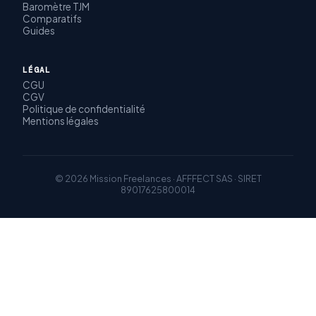
Baromètre TJM
Comparatifs
Guides
LÉGAL
CGU
CGV
Politique de confidentialité
Mentions légales
© 2026 Mission Freelances · AFFFECT SAS · SIRET
89017625800014