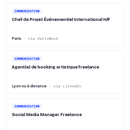
Intérêt pour les sujets liés à la santé et au bien-être
COMMUNICATION
féminin.
Chef de Projet Événementiel International H/F
Paris
· via HelloWork
COMMUNICATION
Agent(e) de booking artistique freelance
Lyon ou à distance
· via LinkedIn
COMMUNICATION
Social Media Manager Freelance