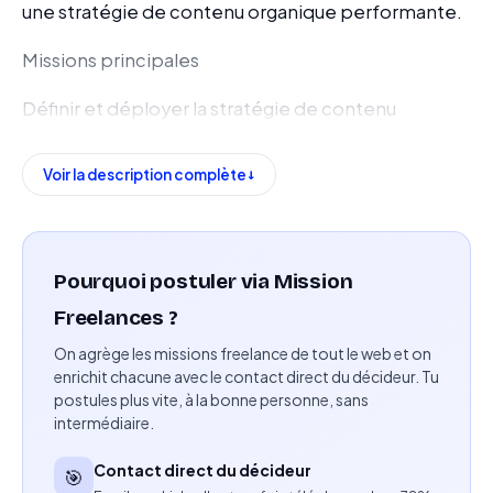
une stratégie de contenu organique performante.
Missions principales
Définir et déployer la stratégie de contenu
organique sur les réseaux sociaux.
Voir la description complète
Créer des contenus engageants et éducatifs pour
Instagram, TikTok, LinkedIn, YouTube Shorts et
autres plateformes pertinentes.
Pourquoi postuler via Mission
Produire des publications, stories, carrousels, reels
Freelances ?
et vidéos courtes adaptés aux objectifs de la
On agrège les missions freelance de tout le web et on
marque.
enrichit chacune avec le contact direct du décideur. Tu
postules plus vite, à la bonne personne, sans
Participer à la création de contenus face caméra
intermédiaire.
lorsque nécessaire.
Contact direct du décideur
🎯
Imaginer de nouveaux concepts éditoriaux et