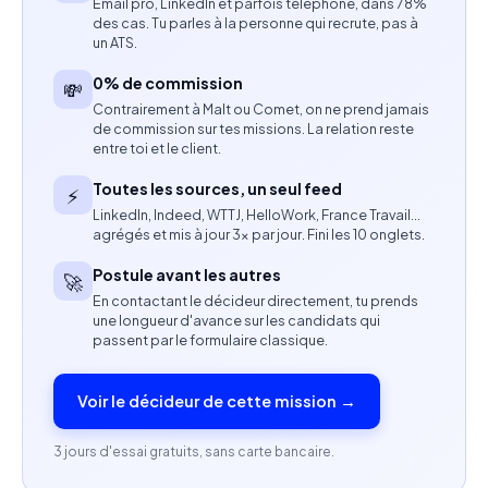
Email pro, LinkedIn et parfois téléphone, dans 78%
internes de l’entreprise.
des cas. Tu parles à la personne qui recrute, pas à
un ATS.
Contribuer à la performance commerciale globale
0% de commission
💸
de l’équipe.
Contrairement à Malt ou Comet, on ne prend jamais
de commission sur tes missions. La relation reste
Compétences attendues
entre toi et le client.
Expérience en vente B2B, idéalement dans le
Toutes les sources, un seul feed
⚡
SaaS ou CRM.
LinkedIn, Indeed, WTTJ, HelloWork, France Travail…
agrégés et mis à jour 3× par jour. Fini les 10 onglets.
Excellentes compétences en négociation et
Postule avant les autres
🚀
développement commercial.
En contactant le décideur directement, tu prends
une longueur d'avance sur les candidats qui
Maîtrise courante de l’anglais et de l’espagnol.
passent par le formulaire classique.
Aisance avec les outils digitaux et CRM (HubSpot,
Voir le décideur de cette mission →
Notion ou équivalents appréciés).
3 jours d'essai gratuits, sans carte bancaire.
Sens du résultat, rigueur et esprit entrepreneurial.