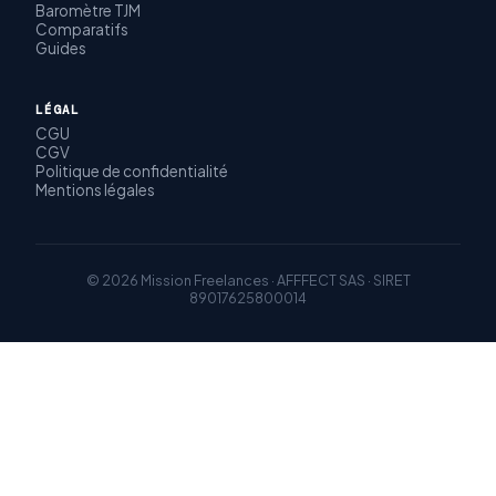
Baromètre TJM
Comparatifs
Guides
LÉGAL
CGU
CGV
Politique de confidentialité
Mentions légales
© 2026 Mission Freelances · AFFFECT SAS · SIRET
89017625800014