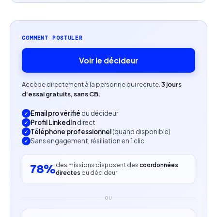
Capacité à gérer et fidéliser un portefeuille client.
Profil recherché
COMMENT POSTULER
Profil commercial orienté performance et
Voir le décideur
résultats.
Accède directement à la personne qui recrute.
3 jours
Débutants acceptés avec forte motivation et
d'essai gratuits, sans CB.
capacité d’apprentissage.
Email pro vérifié
du décideur
Profil LinkedIn
direct
Autonomie, persévérance et excellent relationnel.
Téléphone professionnel
(quand disponible)
Sans engagement, résiliation en 1 clic
À l’aise dans un environnement digital et
dynamique.
des missions disposent des
coordonnées
78%
directes
du décideur
OU