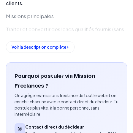
clients.
Missions principales
Traiter et convertir des leads qualifiés fournis (sans
prospection à froid).
Voir la description complète
Réaliser des appels de prospection sur des listes
déjà qualifiées.
Présenter et démontrer les solutions SaaS / CRM
Pourquoi postuler via Mission
auprès de clients B2B.
Freelances ?
Négocier et conclure les ventes.
On agrège les missions freelance de tout le web et on
enrichit chacune avec le contact direct du décideur. Tu
Assurer le suivi et la satisfaction client après la
postules plus vite, à la bonne personne, sans
intermédiaire.
vente.
Contact direct du décideur
Utiliser et maintenir les outils CRM et logiciels
🎯