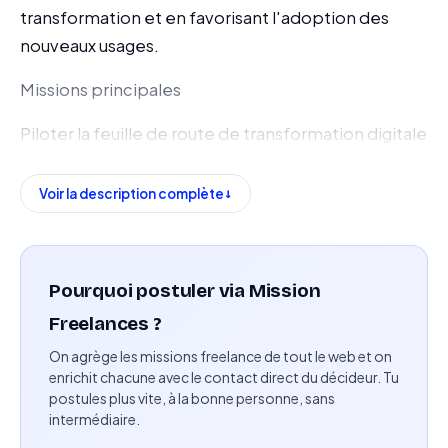
transformation et en favorisant l'adoption des
nouveaux usages.
Missions principales
Piloter la feuille de route de transformation digitale
du groupe.
Voir la description complète
Animer la gouvernance des initiatives digitales et
liées à l'intelligence artificielle.
Accompagner les équipes métiers dans leurs
Pourquoi postuler via Mission
projets de transformation.
Freelances ?
Conduire le changement et favoriser l'adoption
On agrège les missions freelance de tout le web et on
des nouveaux usages.
enrichit chacune avec le contact direct du décideur. Tu
postules plus vite, à la bonne personne, sans
intermédiaire.
Collaborer avec les équipes basées en France et