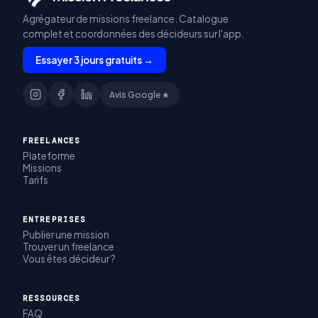
Agrégateur de missions freelance. Catalogue
complet et coordonnées des décideurs sur l'app.
Essayer 3 jours gratuits →
Avis Google ★
FREELANCES
Plateforme
Missions
Tarifs
ENTREPRISES
Publier une mission
Trouver un freelance
Vous êtes décideur ?
RESSOURCES
FAQ