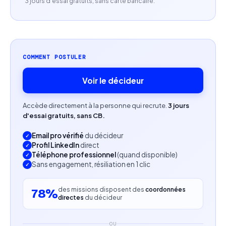
3 jours d'essai gratuits, sans carte bancaire.
Profil recherché
Expérience sur des missions similaires de
transformation digitale.
COMMENT POSTULER
Capacité à s'intégrer rapidement dans un
Voir le décideur
environnement international et à piloter des
projets transverses.
Accède directement à la personne qui recrute.
3 jours
d'essai gratuits, sans CB.
Disponibilité rapide.
Email pro vérifié
du décideur
Profil LinkedIn
direct
Téléphone professionnel
(quand disponible)
Sans engagement, résiliation en 1 clic
des missions disposent des
coordonnées
78%
directes
du décideur
OU