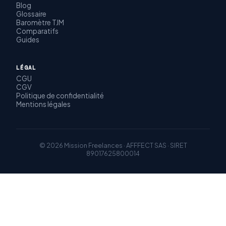
Blog
Glossaire
Baromètre TJM
Comparatifs
Guides
LÉGAL
CGU
CGV
Politique de confidentialité
Mentions légales
© 2026 Mission Freelances · AFFFECT SAS · SIRET
89017625800014