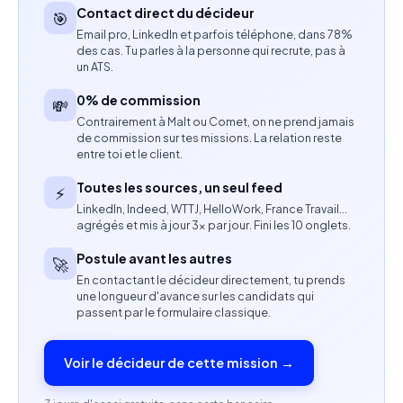
au Brésil dans un environnement international.
Contact direct du décideur
🎯
Email pro, LinkedIn et parfois téléphone, dans 78%
Compétences attendues
des cas. Tu parles à la personne qui recrute, pas à
un ATS.
Expérience confirmée en transformation digitale.
0% de commission
💸
Expérience en environnement industriel
Contrairement à Malt ou Comet, on ne prend jamais
de commission sur tes missions. La relation reste
international.
entre toi et le client.
Capacité à piloter des projets transverses et à
Toutes les sources, un seul feed
⚡
coordonner des équipes métiers et IT.
LinkedIn, Indeed, WTTJ, HelloWork, France Travail…
agrégés et mis à jour 3× par jour. Fini les 10 onglets.
Leadership et conduite du changement.
Postule avant les autres
🚀
En contactant le décideur directement, tu prends
Forte appétence pour les sujets digitaux et
une longueur d'avance sur les candidats qui
l'intelligence artificielle.
passent par le formulaire classique.
Portugais courant obligatoire.
Voir le décideur de cette mission →
Anglais professionnel.