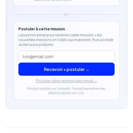
Expérience en production de contenus vidéo ou
en agence corporate / publicité
OU
Forte autonomie dans la gestion de projets
Postuler à cette mission
créatifs complexes
Laisse ton email pour recevoir cette mission + les
nouvelles missions en Vidéo qui matchent. Puis accède
Culture visuelle haut de gamme et sens du
au lien pour postuler.
storytelling stratégique
Capacité à collaborer avec des équipes créatives
Recevoir + postuler →
et des interlocuteurs de niveau direction
Postuler directement sans email →
Mission visible sur LinkedIn. 1 email/semaine max,
désinscription en 1 clic.