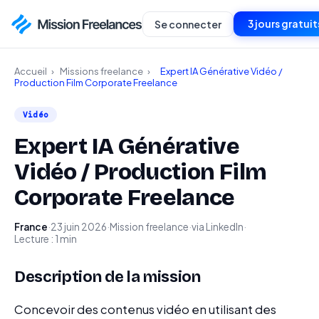
3 jours gratuit
Se connecter
Accueil
›
Missions freelance
›
Expert IA Générative Vidéo /
Production Film Corporate Freelance
Vidéo
Expert IA Générative
Vidéo / Production Film
Corporate Freelance
France
·
23 juin 2026
·
Mission freelance
·
via LinkedIn
·
Lecture : 1 min
Description de la mission
Concevoir des contenus vidéo en utilisant des