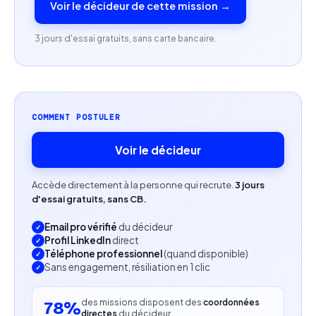
(Midjourney, Stable Diffusion, ComfyUI)
Voir le décideur de cette mission →
Compétences en cohérence visuelle (upscaling,
3 jours d'essai gratuits, sans carte bancaire.
continuité des personnages et décors, respect
des chartes graphiques)
Bonne compréhension des formats et codes de la
COMMENT POSTULER
vidéo corporate
Voir le décideur
Capacité à traduire des messages business en
narration visuelle
Accède directement à la personne qui recrute.
3 jours
d'essai gratuits, sans CB.
Maîtrise de l’anglais à l’oral et à l’écrit
Email pro vérifié
du décideur
Profil recherché
Profil LinkedIn
direct
Téléphone professionnel
(quand disponible)
Sans engagement, résiliation en 1 clic
Freelance obligatoire avec disponibilité pour
missions ponctuelles et récurrentes
des missions disposent des
coordonnées
78%
directes
du décideur