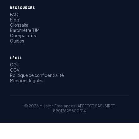
RESSOURCES
FAQ
Blog
Glossaire
Baromètre TJM
Comparatifs
Guides
LÉGAL
CGU
CGV
Politique de confidentialité
Mentions légales
© 2026 Mission Freelances · AFFFECT SAS · SIRET
89017625800014