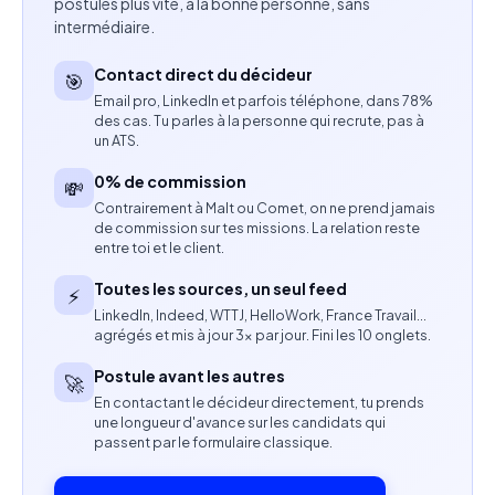
postules plus vite, à la bonne personne, sans
visuelle
intermédiaire.
Collaborer avec une équipe créative composée
Contact direct du décideur
🎯
Email pro, LinkedIn et parfois téléphone, dans 78%
de motion designers, illustrateurs et monteurs
des cas. Tu parles à la personne qui recrute, pas à
un ATS.
Intégrer des éléments génératifs dans un pipeline
0% de commission
de production hybride (live action, data
💸
Contrairement à Malt ou Comet, on ne prend jamais
visualisation, scènes conceptuelles)
de commission sur tes missions. La relation reste
entre toi et le client.
Garantir la cohérence narrative et l’impact des
Toutes les sources, un seul feed
⚡
films pour des audiences B2B et institutionnelles
LinkedIn, Indeed, WTTJ, HelloWork, France Travail…
agrégés et mis à jour 3× par jour. Fini les 10 onglets.
Compétences attendues
Postule avant les autres
🚀
Maîtrise des outils d’IA générative vidéo (Runway,
En contactant le décideur directement, tu prends
Sora, Luma, Pika ou équivalents)
une longueur d'avance sur les candidats qui
passent par le formulaire classique.
Maîtrise des outils d’IA générative image