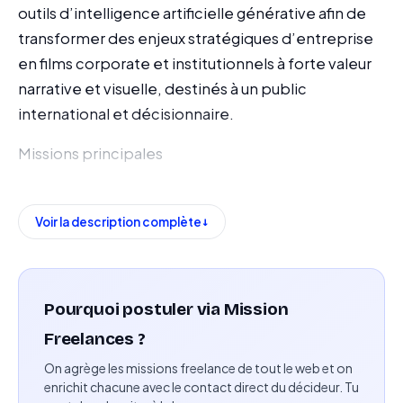
outils d’intelligence artificielle générative afin de
transformer des enjeux stratégiques d’entreprise
en films corporate et institutionnels à forte valeur
narrative et visuelle, destinés à un public
international et décisionnaire.
Missions principales
Prendre en charge la génération de contenus
vidéo via des outils d’IA générative, de la phase de
Voir la description complète
concept jusqu’au rendu final
Structurer la narration visuelle pour traduire des
concepts business complexes en récits clairs et
Pourquoi postuler via Mission
immersifs
Freelances ?
On agrège les missions freelance de tout le web et on
Créer des assets visuels de haute qualité en
enrichit chacune avec le contact direct du décideur. Tu
respectant les chartes graphiques et la cohérence