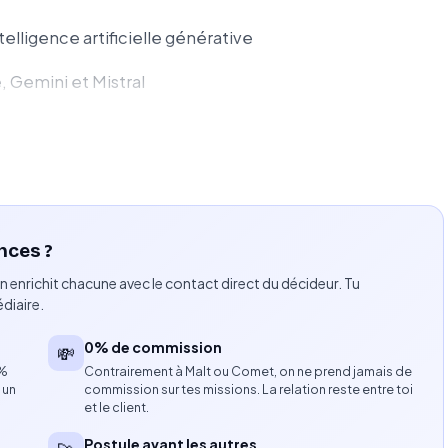
elligence artificielle générative
, Gemini et Mistral
ges métiers de l’IA générative
u no-code et à la productivité
nces ?
ar l’IA
n enrichit chacune avec le contact direct du décideur. Tu
de l’IA en entreprise
diaire.
ns le cadre des missions
0% de commission
💸
8%
Contrairement à Malt ou Comet, on ne prend jamais de
 un
commission sur tes missions. La relation reste entre toi
et le client.
énérative
Postule avant les autres