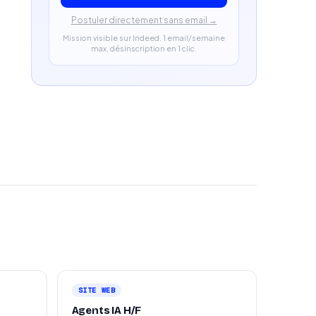
Postuler directement sans email →
Mission visible sur Indeed. 1 email/semaine
max, désinscription en 1 clic.
SITE WEB
Agents IA H/F