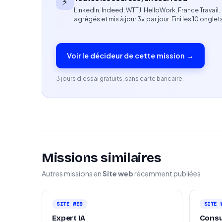
⚡
LinkedIn, Indeed, WTTJ, HelloWork, France Travail
Connaissances des usages professionnels de 
agrégés et mis à jour 3× par jour. Fini les 10 onglet
Compétences en automatisation, no-code ou p
Voir le décideur de cette mission →
Capacité à transmettre des connaissances 
Aisance dans l’animation de groupes et de fo
3 jours d'essai gratuits, sans carte bancaire.
Profil recherché
Formateur, consultant, expert IA, entrepreneu
transmission de connaissances
Missions similaires
Profil pédagogue, sérieux et autonome
Autres missions en
Site web
récemment publiées.
Capacité à intervenir en présentiel à Paris et
Acceptation d’un accord de confidentialité (
SITE WEB
SITE 
Expert IA
Consu