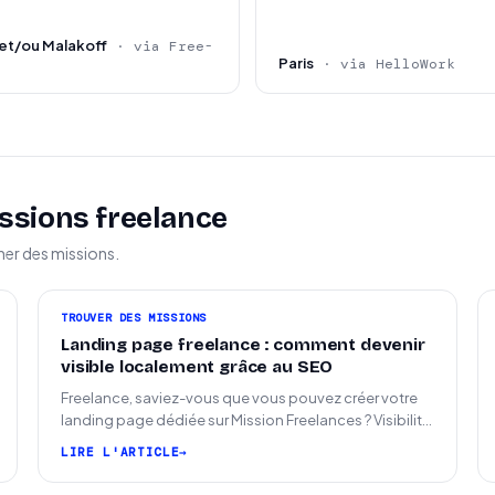
et/ou Malakoff
· via Free-
Paris
· via HelloWork
ssions freelance
ner des missions.
TROUVER DES MISSIONS
Landing page freelance : comment devenir
visible localement grâce au SEO
Freelance, saviez-vous que vous pouvez créer votre
landing page dédiée sur Mission Freelances ? Visibilité
SEO locale sur la carte des freelances
LIRE L'ARTICLE