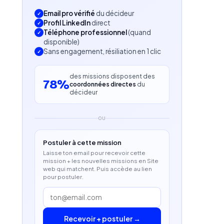
Email pro vérifié
du décideur
Profil LinkedIn
direct
Téléphone professionnel
(quand
disponible)
Sans engagement, résiliation en 1 clic
des missions disposent des
78%
coordonnées directes
du
décideur
OU
Postuler à cette mission
Laisse ton email pour recevoir cette
mission + les nouvelles missions en Site
web qui matchent. Puis accède au lien
pour postuler.
Recevoir + postuler →