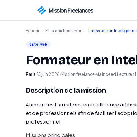
Accueil
›
Missions freelance
›
Formateur en Intelligence A
Site web
Formateur en Intell
Paris
·
15 juin 2026
·
Mission freelance
·
via Indeed
·
Lecture : 1
Description de la mission
Animer des formations en intelligence artific
et de professionnels afin de faciliter l’adoption
professionnel.
Missions principales