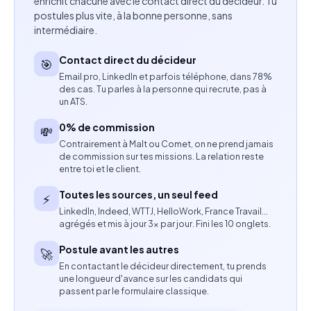
enrichit chacune avec le contact direct du décideur. Tu
Accompagner les participants dans la maîtrise des
postules plus vite, à la bonne personne, sans
intermédiaire.
outils de prospection et de négociation
téléphonique.
Contact direct du décideur
🎯
Email pro, LinkedIn et parfois téléphone, dans 78%
Réaliser un débriefing en fin de formation.
des cas. Tu parles à la personne qui recrute, pas à
un ATS.
Compétences attendues
0% de commission
💸
Expérience en formation professionnelle ou en
Contrairement à Malt ou Comet, on ne prend jamais
de commission sur tes missions. La relation reste
animation de groupes.
entre toi et le client.
Maîtrise des techniques de vente et de
Toutes les sources, un seul feed
⚡
communication téléphonique.
LinkedIn, Indeed, WTTJ, HelloWork, France Travail…
agrégés et mis à jour 3× par jour. Fini les 10 onglets.
Capacité à structurer un discours pédagogique
Postule avant les autres
🚀
clair et opérationnel.
En contactant le décideur directement, tu prends
une longueur d'avance sur les candidats qui
Bonne aisance relationnelle et sens de la
passent par le formulaire classique.