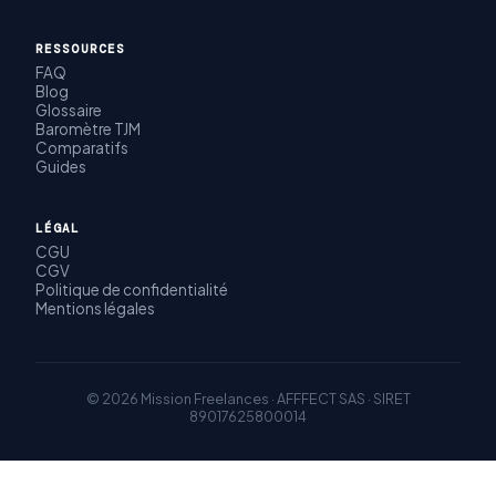
RESSOURCES
FAQ
Blog
Glossaire
Baromètre TJM
Comparatifs
Guides
LÉGAL
CGU
CGV
Politique de confidentialité
Mentions légales
© 2026 Mission Freelances · AFFFECT SAS · SIRET
89017625800014