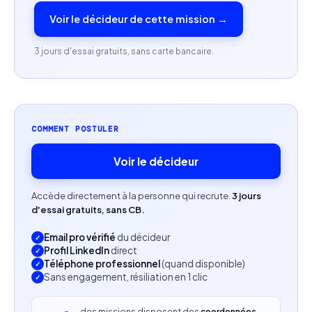
transmission.
Voir le décideur de cette mission →
Expérience commerciale minimum de 1 an.
3 jours d'essai gratuits, sans carte bancaire.
Profil recherché
Formateur indépendant ou professionnel
expérimenté en vente.
COMMENT POSTULER
Capacité à intervenir en environnement B2B et
Voir le décideur
formation intra-entreprise.
Pédagogie, rigueur et sens de l’adaptation.
Accède directement à la personne qui recrute.
3 jours
d'essai gratuits, sans CB.
Email pro vérifié
du décideur
Profil LinkedIn
direct
Téléphone professionnel
(quand disponible)
Sans engagement, résiliation en 1 clic
des missions disposent des
coordonnées