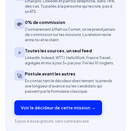
Email pro, LinkedIn et parfois téléphone, dans 78%
des cas. Tu parles à la personne qui recrute, pas à
Excellente maîtrise du logiciel Excel.
un ATS.
Capacité pédagogique et aptitude à transmettre
0% de commission
💸
des connaissances.
Contrairement à Malt ou Comet, on ne prend jamais
de commission sur tes missions. La relation reste
entre toi et le client.
Expérience en formation ou en accompagnement
individuel appréciée.
Toutes les sources, un seul feed
⚡
LinkedIn, Indeed, WTTJ, HelloWork, France Travail…
Autonomie dans l’organisation des sessions.
agrégés et mis à jour 3× par jour. Fini les 10 onglets.
Postule avant les autres
🚀
Profil recherché
En contactant le décideur directement, tu prends
une longueur d'avance sur les candidats qui
Formateur indépendant ou freelance spécialisé
passent par le formulaire classique.
sur Excel.
Voir le décideur de cette mission →
Expérience confirmée dans l’utilisation avancée
d’Excel en contexte professionnel.
3 jours d'essai gratuits, sans carte bancaire.
Capacité à s’adapter à différents niveaux