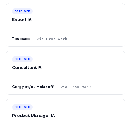
SITE WEB
Expert IA
Toulouse
· via Free-Work
SITE WEB
Consultant IA
Cergy et/ou Malakoff
· via Free-Work
SITE WEB
Product Manager IA