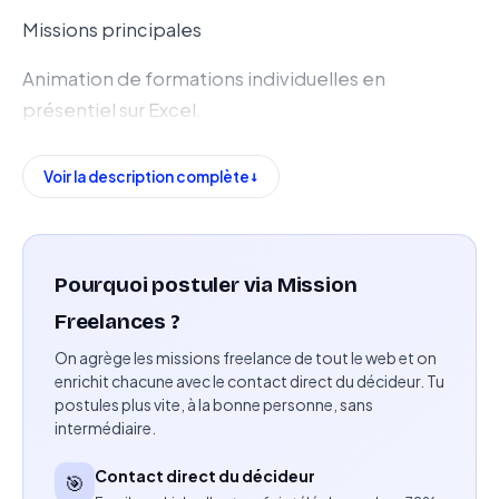
Missions principales
Animation de formations individuelles en
présentiel sur Excel.
Transmission des bonnes pratiques et
Voir la description complète
fonctionnalités du logiciel.
Adaptation du contenu pédagogique au niveau et
aux besoins de l’apprenant.
Pourquoi postuler via Mission
Utilisation de supports de formation fournis ou
Freelances ?
personnels.
On agrège les missions freelance de tout le web et on
enrichit chacune avec le contact direct du décideur. Tu
Suivi de la progression de l’apprenant tout au long
postules plus vite, à la bonne personne, sans
intermédiaire.
des sessions.
Contact direct du décideur
Compétences attendues
🎯