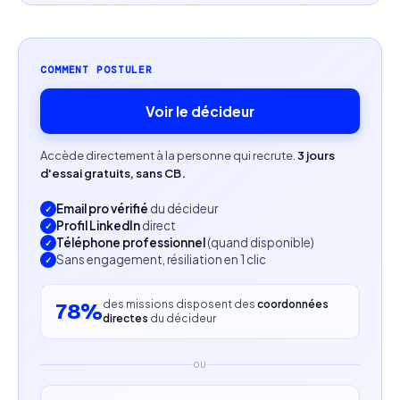
d’apprentissage.
Pédagogie, patience et sens de la transmission.
COMMENT POSTULER
Voir le décideur
Accède directement à la personne qui recrute.
3 jours
d'essai gratuits, sans CB.
Email pro vérifié
du décideur
Profil LinkedIn
direct
Téléphone professionnel
(quand disponible)
Sans engagement, résiliation en 1 clic
des missions disposent des
coordonnées
78%
directes
du décideur
OU