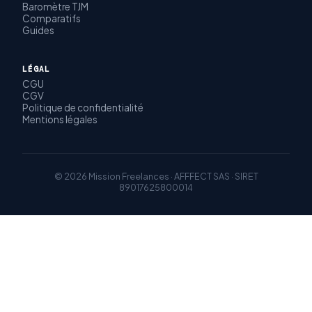
Baromètre TJM
Comparatifs
Guides
LÉGAL
CGU
CGV
Politique de confidentialité
Mentions légales
© 2026 Mission Freelances · AFFFECT SAS · SIRET
89017625800014