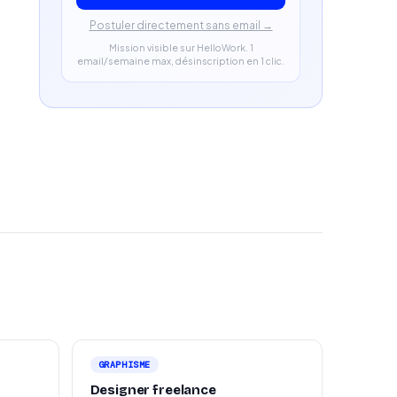
Postuler directement sans email →
Mission visible sur HelloWork. 1
email/semaine max, désinscription en 1 clic.
GRAPHISME
Designer freelance