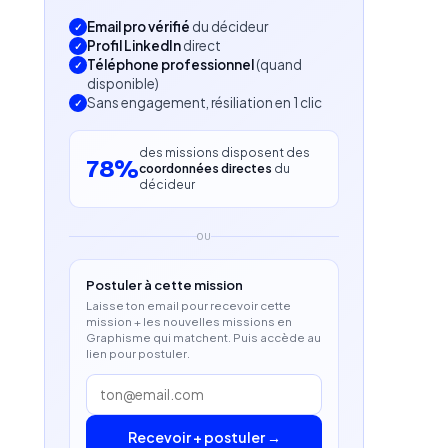
Email pro vérifié
du décideur
Profil LinkedIn
direct
Téléphone professionnel
(quand
disponible)
Sans engagement, résiliation en 1 clic
des missions disposent des
78%
coordonnées directes
du
décideur
OU
Postuler à cette mission
Laisse ton email pour recevoir cette
mission + les nouvelles missions en
Graphisme qui matchent. Puis accède au
lien pour postuler.
Recevoir + postuler →