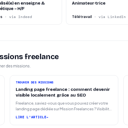
lisé(e) en enseigne &
Animateur·trice
étique – H/F
es
Télétravail
· via Indeed
· via LinkedIn
ssions freelance
ner des missions.
TROUVER DES MISSIONS
Landing page freelance : comment devenir
visible localement grâce au SEO
Freelance, saviez-vous que vous pouvez créer votre
landing page dédiée sur Mission Freelances ? Visibilité
SEO locale sur la carte des freelances
LIRE L'ARTICLE