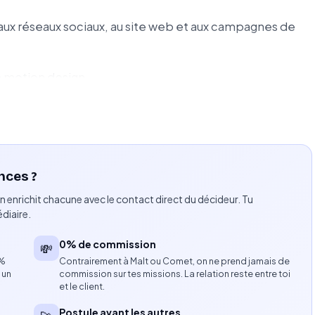
aux réseaux sociaux, au site web et aux campagnes de
 motion design.
érents canaux de communication.
on et des supports marketing.
nces ?
n enrichit chacune avec le contact direct du décideur. Tu
temps forts commerciaux.
diaire.
s aux campagnes de croissance et aux tests A/B.
0% de commission
💸
de la marque sur l'ensemble des productions.
8%
Contrairement à Malt ou Comet, on ne prend jamais de
 un
commission sur tes missions. La relation reste entre toi
et le client.
la cohérence visuelle des différents supports.
Postule avant les autres