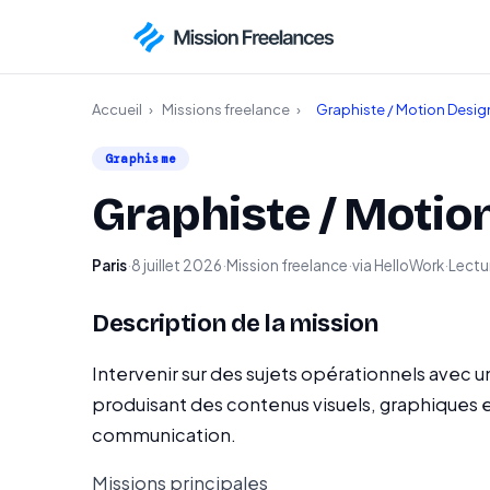
Accueil
›
Missions freelance
›
Graphiste / Motion Desig
Graphisme
Graphiste / Motio
Paris
·
8 juillet 2026
·
Mission freelance
·
via HelloWork
·
Lectur
Description de la mission
Intervenir sur des sujets opérationnels avec un
produisant des contenus visuels, graphiques e
communication.
Missions principales