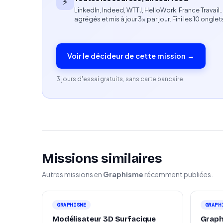
⚡
Compétences attendues
LinkedIn, Indeed, WTTJ, HelloWork, France Travail
agrégés et mis à jour 3× par jour. Fini les 10 onglet
Expertise en graphisme, création de contenu
Capacité à produire des supports visuels ada
Voir le décideur de cette mission →
Sens de la direction artistique et de la cohére
3 jours d'essai gratuits, sans carte bancaire.
Autonomie et capacité à proposer des partis p
Profil recherché
Expérience sur des missions similaires.
Missions similaires
Capacité à collaborer avec une équipe créati
Autres missions en
Graphisme
récemment publiées.
Sensibilité à l'univers de la décoration, du mo
GRAPHISME
GRAPH
Modélisateur 3D Surfacique
Graph