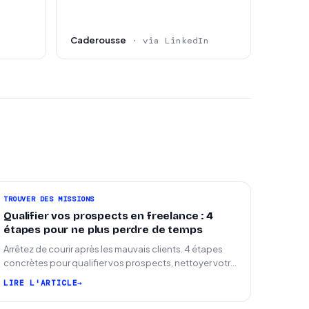
Caderousse
· via LinkedIn
TROUVER DES MISSIONS
Qualifier vos prospects en freelance : 4
étapes pour ne plus perdre de temps
Arrêtez de courir après les mauvais clients. 4 étapes
concrètes pour qualifier vos prospects, nettoyer votre
pipeline et signer plus de missions.
LIRE L'ARTICLE