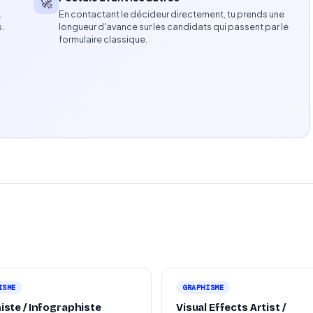
🚀
…
En contactant le décideur directement, tu prends une
s.
longueur d'avance sur les candidats qui passent par le
s vidéo et motion design.
formulaire classique.
ptés à différents canaux de communication.
nce visuelle.
ris créatifs.
ve.
bilier et du design appréciée.
ISME
GRAPHISME
iste / Infographiste
Visual Effects Artist /