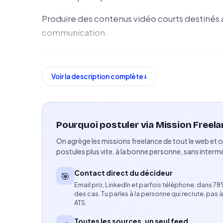
Produire des contenus vidéo courts destinés 
communication.
Concevoir des animations et des contenus en
Créer des supports graphiques pour les diff
Voir la description complète
Renouveler les visuels du site, de l'applicati
Créer des visuels pour les réseaux sociaux.
Pourquoi postuler via Mission Freela
On agrège les missions freelance de tout le web et o
Concevoir des visuels CRM en lien avec les 
postules plus vite, à la bonne personne, sans intermé
Produire des créations publicitaires destinée
Contact direct du décideur
🎯
Veiller au respect de la direction artistique 
Email pro, LinkedIn et parfois téléphone, dans 7
des cas. Tu parles à la personne qui recrute, pas à
ATS.
Collaborer avec l'équipe Brand afin d'assurer 
Toutes les sources, un seul feed