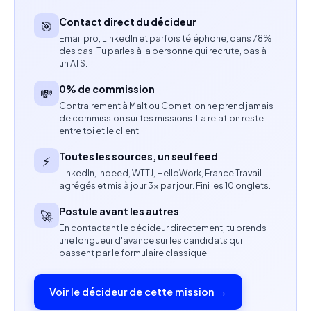
SEO, automation)
Contact direct du décideur
🎯
Paramétrage et optimisation des workflows sur
Email pro, LinkedIn et parfois téléphone, dans 78%
HubSpot (nurturing, séquences, automation)
des cas. Tu parles à la personne qui recrute, pas à
un ATS.
Suivi et analyse des KPIs de performance
0% de commission
💸
Contrairement à Malt ou Comet, on ne prend jamais
Création de tableaux de bord et reporting régulier
de commission sur tes missions. La relation reste
à destination des équipes et de la direction
entre toi et le client.
Toutes les sources, un seul feed
⚡
Garantie de la qualité et de la fiabilité des données
LinkedIn, Indeed, WTTJ, HelloWork, France Travail…
dans les outils CRM
agrégés et mis à jour 3× par jour. Fini les 10 onglets.
Postule avant les autres
Contribution aux actions de marketing et de
🚀
En contactant le décideur directement, tu prends
communication
une longueur d'avance sur les candidats qui
passent par le formulaire classique.
Création de contenus pour LinkedIn et gestion du
calendrier éditorial
Voir le décideur de cette mission →