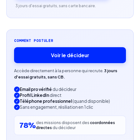
Optimisation du référencement naturel du site
3 jours d'essai gratuits, sans carte bancaire.
(SEO)
Pilotage de campagnes publicitaires (LinkedIn
Ads, Google Ads)
COMMENT POSTULER
Participation ponctuelle aux newsletters et actions
de communication
Voir le décideur
Compétences attendues
Accède directement à la personne qui recrute.
3 jours
d'essai gratuits, sans CB.
Expérience en growth marketing ou lead
Email pro vérifié
du décideur
generation B2B
Profil LinkedIn
direct
Téléphone professionnel
(quand disponible)
Maîtrise des outils CRM, notamment HubSpot
Sans engagement, résiliation en 1 clic
Bonne connaissance des leviers d’acquisition
des missions disposent des
coordonnées
78%
(emailing, SEO, paid ads)
directes
du décideur