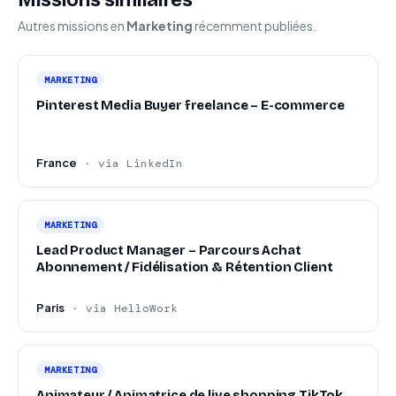
Missions similaires
Autres missions en
Marketing
récemment publiées.
Confort en environnement full remote avec
échanges réguliers avec les équipes
MARKETING
Pinterest Media Buyer freelance – E-commerce
France
· via LinkedIn
MARKETING
Lead Product Manager – Parcours Achat
Abonnement / Fidélisation & Rétention Client
Paris
· via HelloWork
MARKETING
Animateur / Animatrice de live shopping TikTok