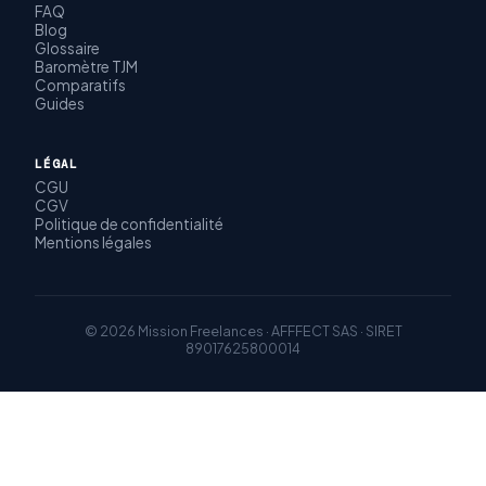
FAQ
Blog
Glossaire
Baromètre TJM
Comparatifs
Guides
LÉGAL
CGU
CGV
Politique de confidentialité
Mentions légales
© 2026 Mission Freelances · AFFFECT SAS · SIRET
89017625800014