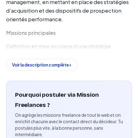
management, en mettant en place des stratégies
d’acquisition et des dispositifs de prospection
orientés performance.
Missions principales
Définition et mise en place d’une stratégie
d’acquisition B2B adaptée aux cibles (DRH, DSI,
directions générales)
Voir la description complète
Identification, qualification et engagement de
prospects à fort potentiel
Pourquoi postuler via Mission
Construction et enrichissement de bases de
Freelances ?
données de prospects qualifiés
On agrège les missions freelance de tout le web et on
Conception et pilotage de campagnes
enrichit chacune avec le contact direct du décideur. Tu
postules plus vite, à la bonne personne, sans
d’outbound et inbound (cold emailing, social ads,
intermédiaire.