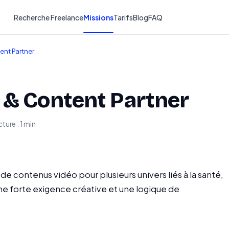
Recherche Freelance
Missions
Tarifs
Blog
FAQ
ent Partner
 & Content Partner
ture : 1 min
e contenus vidéo pour plusieurs univers liés à la santé,
une forte exigence créative et une logique de