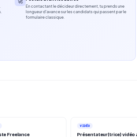
🚀
…
En contactant le décideur directement, tu prends une
.
s.
longueur d'avance sur les candidats qui passent par le
formulaire classique.
santé holistique.
proposition.
arratifs.
nt son périmètre de manière indépendante.
VIDÉO
ste Freelance
Présentateur(trice) vidéo