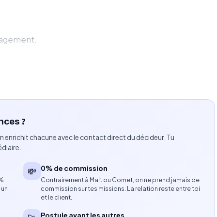
ngagement.
esign.
ives vidéo.
collaboration avec la responsable éditoriale.
nces ?
r plusieurs marques et comptes sociaux.
n enrichit chacune avec le contact direct du décideur. Tu
diaire.
eaux sociaux.
0% de commission
💸
8%
Contrairement à Malt ou Comet, on ne prend jamais de
es sociales.
 un
commission sur tes missions. La relation reste entre toi
et le client.
pts de contenu.
Postule avant les autres