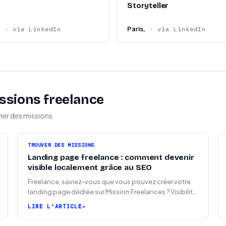
Storyteller
e
Paris,
· via LinkedIn
· via LinkedIn
ssions freelance
ner des missions.
TROUVER DES MISSIONS
Landing page freelance : comment devenir
visible localement grâce au SEO
Freelance, saviez-vous que vous pouvez créer votre
landing page dédiée sur Mission Freelances ? Visibilité
SEO locale sur la carte des freelances
LIRE L'ARTICLE