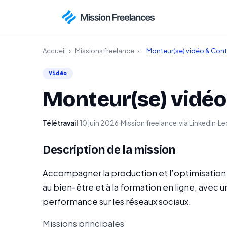
Accueil
›
Missions freelance
›
Monteur(se) vidéo & Cont
Vidéo
Monteur(se) vidéo
Télétravail
·
10 juin 2026
·
Mission freelance
·
via LinkedIn
·
Lec
Description de la mission
Accompagner la production et l’optimisation d
au bien-être et à la formation en ligne, avec 
performance sur les réseaux sociaux.
Missions principales