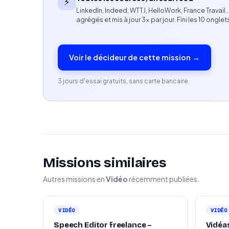
⚡
LinkedIn, Indeed, WTTJ, HelloWork, France Travail
Compétences en motion design appréciées
agrégés et mis à jour 3× par jour. Fini les 10 onglet
Intérêt pour les univers du bien-être et de la 
Voir le décideur de cette mission →
Profil recherché
Freelance créatif(ve), autonome et force de 
3 jours d'essai gratuits, sans carte bancaire.
Sensibilité forte aux contenus engageants et n
Capacité à travailler en équipe tout en géra
Missions similaires
Autres missions en
Vidéo
récemment publiées.
VIDÉO
VIDÉO
Speech Editor freelance –
Vidéa