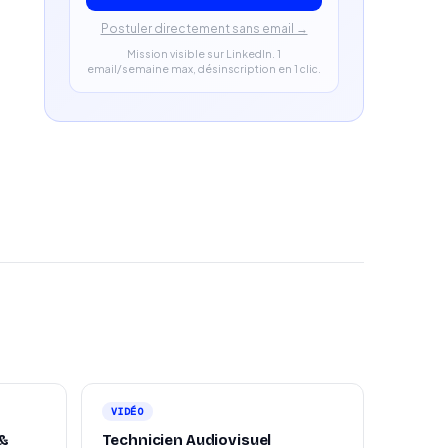
Postuler directement sans email →
Mission visible sur LinkedIn. 1
email/semaine max, désinscription en 1 clic.
VIDÉO
 &
Technicien Audiovisuel