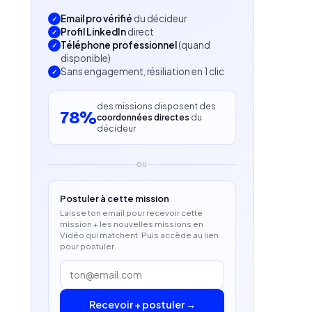
Email pro vérifié
du décideur
Profil LinkedIn
direct
Téléphone professionnel
(quand
disponible)
Sans engagement, résiliation en 1 clic
des missions disposent des
78%
coordonnées directes
du
décideur
OU
Postuler à cette mission
Laisse ton email pour recevoir cette
mission + les nouvelles missions en
Vidéo qui matchent. Puis accède au lien
pour postuler.
Recevoir + postuler →