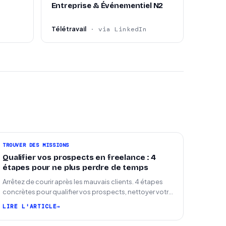
Entreprise & Événementiel N2
Télétravail
· via LinkedIn
TROUVER DES MISSIONS
Qualifier vos prospects en freelance : 4
étapes pour ne plus perdre de temps
Arrêtez de courir après les mauvais clients. 4 étapes
concrètes pour qualifier vos prospects, nettoyer votre
pipeline et signer plus de missions.
LIRE L'ARTICLE