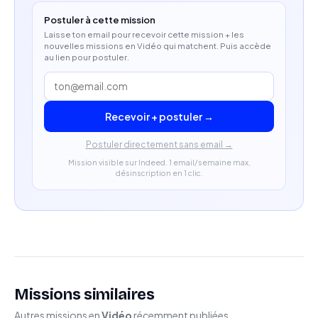
Capacité à produire des contenus rapides et
Postuler à cette mission
Laisse ton email pour recevoir cette mission + les
qualitatifs.
nouvelles missions en Vidéo qui matchent. Puis accède
au lien pour postuler.
Recevoir + postuler →
Postuler directement sans email →
Mission visible sur Indeed. 1 email/semaine max,
désinscription en 1 clic.
Missions similaires
Autres missions en
Vidéo
récemment publiées.