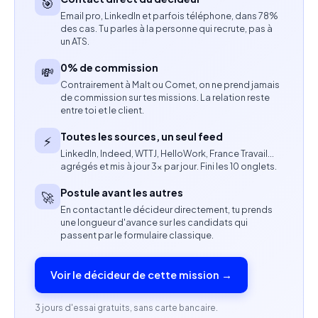
🎯
visuelle de la marque.
Email pro, LinkedIn et parfois téléphone, dans 78%
des cas. Tu parles à la personne qui recrute, pas à
Collaborer avec les équipes marketing et
un ATS.
créatives sur la direction éditoriale.
0% de commission
💸
Contrairement à Malt ou Comet, on ne prend jamais
Assurer un haut niveau de qualité sur l’ensemble
de commission sur tes missions. La relation reste
des livrables.
entre toi et le client.
Toutes les sources, un seul feed
⚡
Compétences attendues
LinkedIn, Indeed, WTTJ, HelloWork, France Travail…
agrégés et mis à jour 3× par jour. Fini les 10 onglets.
Expérience confirmée en montage vidéo ou
Postule avant les autres
production audiovisuelle.
🚀
En contactant le décideur directement, tu prends
une longueur d'avance sur les candidats qui
Maîtrise des outils de montage (Premiere Pro,
passent par le formulaire classique.
After Effects, DaVinci Resolve ou équivalent).
Voir le décideur de cette mission →
Solide compréhension du storytelling visuel.
Bonne connaissance des formats performants sur
3 jours d'essai gratuits, sans carte bancaire.