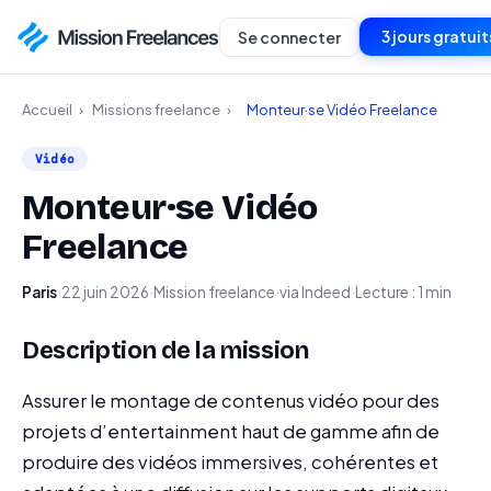
3 jours gratuit
Se connecter
Accueil
›
Missions freelance
›
Monteur·se Vidéo Freelance
Vidéo
Monteur·se Vidéo
Freelance
Paris
·
22 juin 2026
·
Mission freelance
·
via Indeed
·
Lecture : 1 min
Description de la mission
Assurer le montage de contenus vidéo pour des
projets d’entertainment haut de gamme afin de
produire des vidéos immersives, cohérentes et