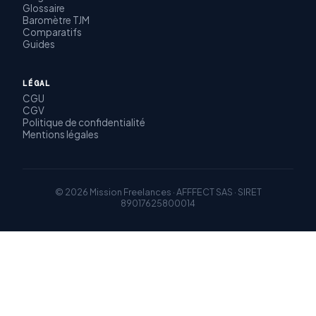
Glossaire
Baromètre TJM
Comparatifs
Guides
LÉGAL
CGU
CGV
Politique de confidentialité
Mentions légales
© 2026 Mission Freelances · AFFFECT SAS · SIRET
89017625800014