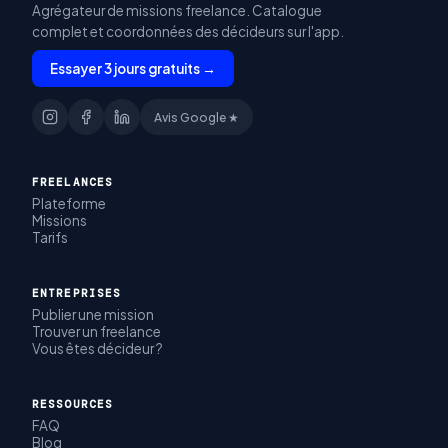
Agrégateur de missions freelance. Catalogue
complet et coordonnées des décideurs sur l'app.
Essayer 3 jours gratuits →
Avis Google ★
FREELANCES
Plateforme
Missions
Tarifs
ENTREPRISES
Publier une mission
Trouver un freelance
Vous êtes décideur ?
RESSOURCES
FAQ
Blog