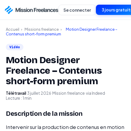
3 jours gratuit
Se connecter
Accueil
›
Missions freelance
›
Motion Designer Freelance –
Contenus short-form premium
Vidéo
Motion Designer
Freelance – Contenus
short-form premium
Télétravail
·
3 juillet 2026
·
Mission freelance
·
via Indeed
·
Lecture : 1 min
Description de la mission
Intervenir sur la production de contenus en motion