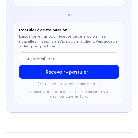
Capacité à produire des contenus premium en
adéquation avec les codes d'une marque de luxe.
OU
Postuler à cette mission
Laisse ton email pour recevoir cette mission + les
nouvelles missions en Vidéo qui matchent. Puis accède
au lien pour postuler.
Recevoir + postuler →
Postuler directement sans email →
Mission visible sur Indeed. 1 email/semaine max,
désinscription en 1 clic.