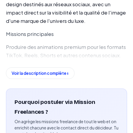
design destinés aux réseaux sociaux, avec un
impact direct sur la visibilité et la qualité de l'image
d'une marque de l'univers du luxe.
Missions principales
Produire des animations premium pour les formats
TikTok, Reels, Shorts et autres contenus sociaux.
Réaliser l'habillage animé des contenus : titrages,
Voir la description complète
lower-thirds, éléments graphiques, kinetic
typography et packshots produits.
Garantir une direction visuelle cohérente avec
Pourquoi postuler via Mission
l'identité de la marque.
Freelances ?
Adapter les créations aux codes et formats natifs
On agrège les missions freelance de tout le web et on
de chaque plateforme.
enrichit chacune avec le contact direct du décideur. Tu