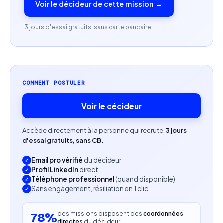
Voir le décideur de cette mission →
Sens développé de l'esthétique, de l'animation,
de la typographie, de la colorimétrie et du sound
3 jours d'essai gratuits, sans carte bancaire.
design.
Anglais professionnel.
COMMENT POSTULER
Autonomie, réactivité et capacité à respecter des
délais courts.
Voir le décideur
Profil recherché
Accède directement à la personne qui recrute.
3 jours
d'essai gratuits, sans CB.
Expérience sur des missions similaires en motion
design.
Email pro vérifié
du décideur
Profil LinkedIn
direct
Portfolio ou showreel démontrant des réalisations
Téléphone professionnel
(quand disponible)
Sans engagement, résiliation en 1 clic
en motion design, idéalement sur des contenus
short-form.
des missions disposent des
coordonnées
78%
directes
du décideur