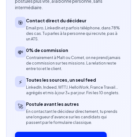
postules plus vite, à la bonne personne, sans
intermédiaire.
Effectuer les itérations nécessaires en fonction
des retours de la marque.
Contact direct du décideur
🎯
Email pro, LinkedIn et parfois téléphone, dans 78%
Assurer un niveau de finition conforme aux
des cas. Tu parles à la personne qui recrute, pas à
standards de l'univers du luxe.
un ATS.
0% de commission
💸
Compétences attendues
Contrairement à Malt ou Comet, on ne prend jamais
de commission sur tes missions. La relation reste
Expertise en motion design premium.
entre toi et le client.
Maîtrise d'After Effects.
Toutes les sources, un seul feed
⚡
LinkedIn, Indeed, WTTJ, HelloWork, France Travail…
Connaissance de Cinema 4D, Blender, Illustrator,
agrégés et mis à jour 3× par jour. Fini les 10 onglets.
des expressions et des plugins d'animation
Postule avant les autres
🚀
appréciée.
En contactant le décideur directement, tu prends
une longueur d'avance sur les candidats qui
Excellente maîtrise des formats TikTok, Reels et
passent par le formulaire classique.
Shorts.