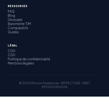
RESSOURCES
FAQ
Blog
Glossaire
Baromètre TJM
Comparatifs
Guides
LÉGAL
CGU
CGV
Politique de confidentialité
Mentions légales
© 2026 Mission Freelances · AFFFECT SAS · SIRET
89017625800014