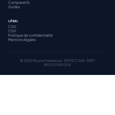
Comparatifs
Guides
LÉGAL
CGU
CGV
Politique de confidentialité
Mentions légales
© 2026 Mission Freelances · AFFFECT SAS · SIRET
89017625800014