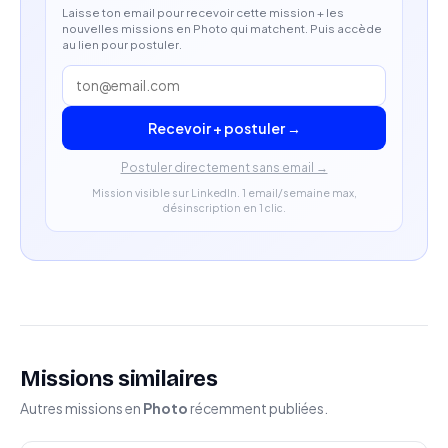
Laisse ton email pour recevoir cette mission + les
nouvelles missions en Photo qui matchent. Puis accède
au lien pour postuler.
Recevoir + postuler →
Postuler directement sans email →
Mission visible sur LinkedIn. 1 email/semaine max,
désinscription en 1 clic.
Missions similaires
Autres missions en
Photo
récemment publiées.