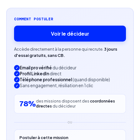
COMMENT POSTULER
Voir le décideur
Accède directement à la personne qui recrute.
3 jours
d'essai gratuits, sans CB.
Email pro vérifié
du décideur
Profil LinkedIn
direct
Téléphone professionnel
(quand disponible)
Sans engagement, résiliation en 1 clic
des missions disposent des
coordonnées
78%
directes
du décideur
OU
Postuler à cette mission