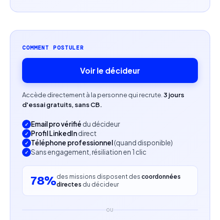
mobilier.
Profil recherché
Photographe freelance basé(e) à Lyon ou
COMMENT POSTULER
alentours.
Voir le décideur
Portfolio orienté mobilier, design ou photographie
d’intérieur.
Accède directement à la personne qui recrute.
3 jours
d'essai gratuits, sans CB.
Capacité à travailler en autonomie sur des journées
Email pro vérifié
du décideur
de production intensives.
Profil LinkedIn
direct
Téléphone professionnel
(quand disponible)
Sens de l’esthétique et de la cohérence visuelle.
Sans engagement, résiliation en 1 clic
des missions disposent des
coordonnées
78%
directes
du décideur
OU