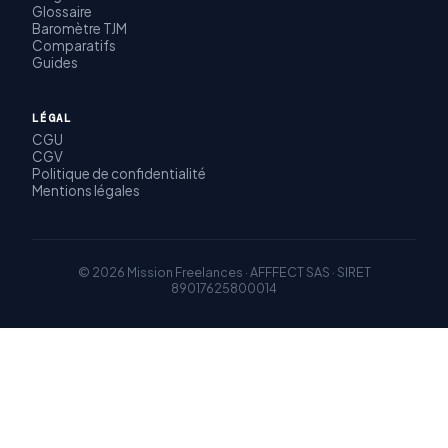
Glossaire
Baromètre TJM
Comparatifs
Guides
LÉGAL
CGU
CGV
Politique de confidentialité
Mentions légales
© 2026 Mission Freelances · AFFFECT SAS · SIRET
89017625800014