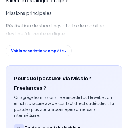
valeur du catalogue en ligne.
Missions principales
Réalisation de shootings photo de mobilier
destiné à la vente en ligne.
Prise de vue de 30 à 40 pièces de mobilier par
Voir la description complète
journée de shooting.
Mise en valeur des produits via cadrage, lumière et
composition adaptés.
Pourquoi postuler via Mission
Manipulation et déplacement des meubles lors
Freelances ?
des prises de vue.
On agrège les missions freelance de tout le web et on
enrichit chacune avec le contact direct du décideur. Tu
Tri, sélection et livraison des images finales.
postules plus vite, à la bonne personne, sans
intermédiaire.
Respect des standards de qualité définis par
Contact direct du décideur