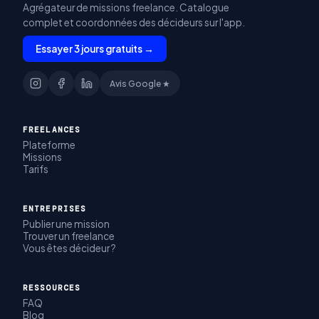
Agrégateur de missions freelance. Catalogue
complet et coordonnées des décideurs sur l'app.
Essayer 3 jours gratuits →
Avis Google ★
FREELANCES
Plateforme
Missions
Tarifs
ENTREPRISES
Publier une mission
Trouver un freelance
Vous êtes décideur ?
RESSOURCES
FAQ
Blog