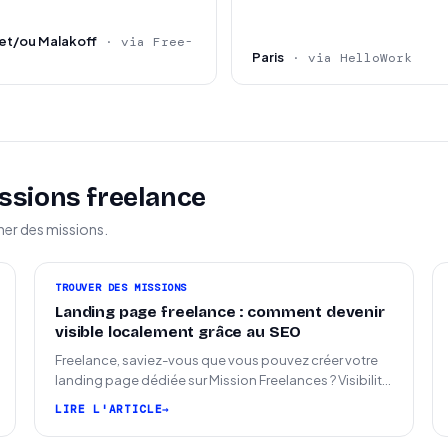
neering
et/ou Malakoff
· via Free-
Paris
· via HelloWork
e ou produit IA appréciée
texte technique et client
nnel
ssions freelance
u Founding Engineer appréciée
ner des missions.
TROUVER DES MISSIONS
Landing page freelance : comment devenir
visible localement grâce au SEO
Freelance, saviez-vous que vous pouvez créer votre
landing page dédiée sur Mission Freelances ? Visibilité
SEO locale sur la carte des freelances
LIRE L'ARTICLE