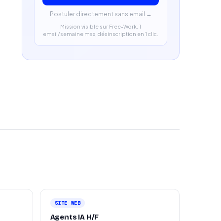
Postuler directement sans email →
Mission visible sur Free-Work. 1
email/semaine max, désinscription en 1 clic.
SITE WEB
Agents IA H/F