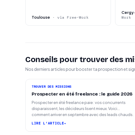
Profil senior avec forte culture software engi
Cergy 
Toulouse
· via Free-Work
Work
Expérience en environnement startup, agenc
Capacité à communiquer efficacement en con
Bon niveau de français et d’anglais professio
Conseils pour trouver des mi
Expérience en rôle de Lead Engineer, CTO o
Nos derniers articles pour booster ta prospection et sig
TROUVER DES MISSIONS
Prospecter en été freelance : le guide 2026
Prospecter en été freelance paie : vos concurrents
disparaissent, les décideurs lisent mieux. Voici
comment arriver en septembre avec des leads chauds.
LIRE L'ARTICLE