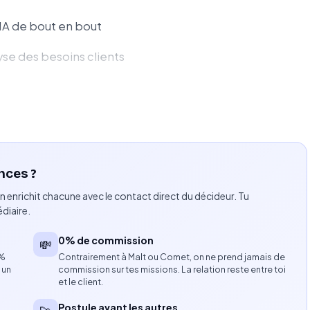
A de bout en bout
yse des besoins clients
G, agents IA et applications basées sur les LLM
tes et maintenables
 des pipelines de déploiement
nces ?
t cloud
n enrichit chacune avec le contact direct du décideur. Tu
bonnes pratiques d’ingénierie
diaire.
équipes métiers
0% de commission
💸
8%
Contrairement à Malt ou Comet, on ne prend jamais de
hackathons chez les clients
 un
commission sur tes missions. La relation reste entre toi
et le client.
Postule avant les autres