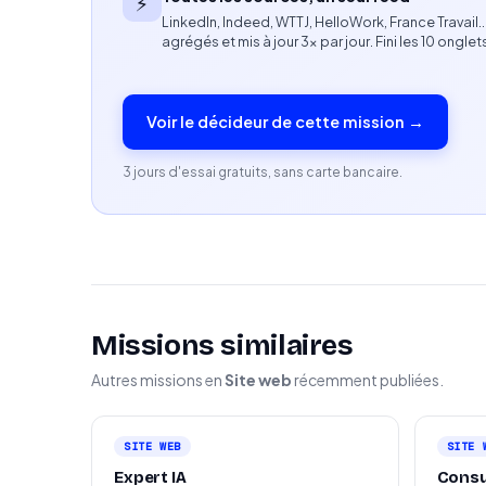
⚡
LinkedIn, Indeed, WTTJ, HelloWork, France Travail
Expérience confirmée d’au moins 5 ans en ingé
agrégés et mis à jour 3× par jour. Fini les 10 onglet
Expérience de mise en production de solutio
Voir le décideur de cette mission →
Excellente maîtrise de Python et des LLM (Op
Expérience avec LangChain, LlamaIndex et a
3 jours d'essai gratuits, sans carte bancaire.
Maîtrise des environnements cloud (AWS, GC
Connaissances DevOps (Docker, Kubernetes, 
Bonne culture data (Pandas, Polars, vector da
Missions similaires
Capacité à concevoir et déployer des systèm
Autres missions en
Site web
récemment publiées.
Forte autonomie et sens des responsabilités
SITE WEB
SITE 
Profil recherché
Expert IA
Consu