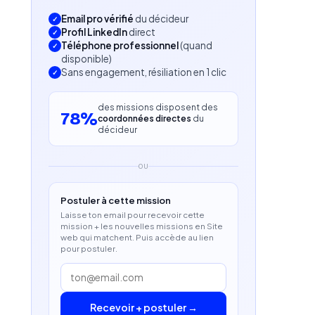
Email pro vérifié
du décideur
Profil LinkedIn
direct
Téléphone professionnel
(quand
disponible)
Sans engagement, résiliation en 1 clic
des missions disposent des
78%
coordonnées directes
du
décideur
OU
Postuler à cette mission
Laisse ton email pour recevoir cette
mission + les nouvelles missions en Site
web qui matchent. Puis accède au lien
pour postuler.
Recevoir + postuler →