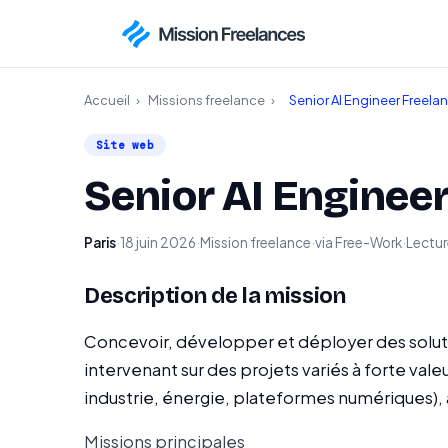
Accueil
›
Missions freelance
›
Senior AI Engineer Freela
Site web
Senior AI Enginee
Paris
·
18 juin 2026
·
Mission freelance
·
via Free-Work
·
Lecture
Description de la mission
Concevoir, développer et déployer des solutio
intervenant sur des projets variés à forte vale
industrie, énergie, plateformes numériques),
Missions principales