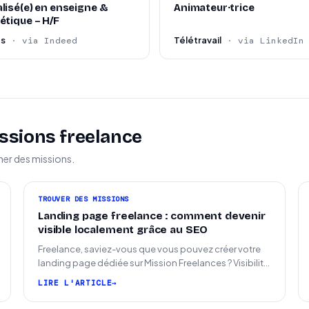
lisé(e) en enseigne &
Animateur·trice
étique – H/F
es
Télétravail
· via Indeed
· via LinkedIn
ssions freelance
ner des missions.
TROUVER DES MISSIONS
Landing page freelance : comment devenir
visible localement grâce au SEO
Freelance, saviez-vous que vous pouvez créer votre
landing page dédiée sur Mission Freelances ? Visibilité
SEO locale sur la carte des freelances
LIRE L'ARTICLE