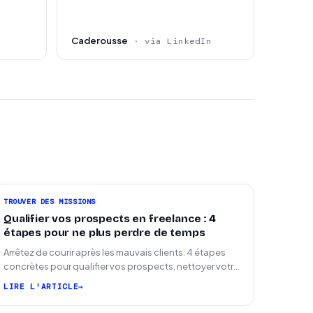
Caderousse
· via LinkedIn
TROUVER DES MISSIONS
Qualifier vos prospects en freelance : 4
étapes pour ne plus perdre de temps
Arrêtez de courir après les mauvais clients. 4 étapes
concrètes pour qualifier vos prospects, nettoyer votre
pipeline et signer plus de missions.
LIRE L'ARTICLE