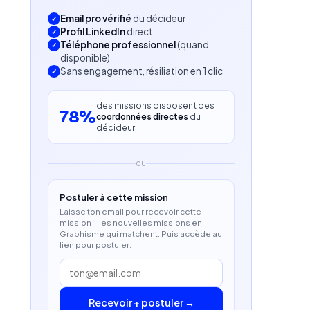
Email pro vérifié
du décideur
Profil LinkedIn
direct
Téléphone professionnel
(quand
disponible)
Sans engagement, résiliation en 1 clic
des missions disposent des
78%
coordonnées directes
du
décideur
OU
Postuler à cette mission
Laisse ton email pour recevoir cette
mission + les nouvelles missions en
Graphisme qui matchent. Puis accède au
lien pour postuler.
Recevoir + postuler →