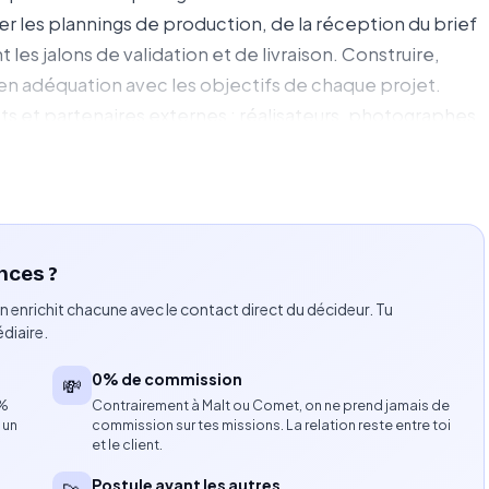
er les plannings de production, de la réception du brief
 les jalons de validation et de livraison. Construire,
en adéquation avec les objectifs de chaque projet.
ts et partenaires externes : réalisateurs, photographes,
lisés. Gérer les aspects opérationnels, logistiques,
oductions. Anticiper les risques, proposer des solutions
e respect des délais et des attentes clients.
nces ?
ences créatives. Forte expertise dans la production de
n enrichit chacune avec le contact direct du décideur. Tu
 de beauté, d'horlogerie ou de joaillerie. Sensibilité
diaire.
 et bonne compréhension des enjeux de marque. Capacité
 rigueur et autonomie. Maîtrise professionnelle de
0% de commission
💸
8%
Contrairement à Malt ou Comet, on ne prend jamais de
 un
commission sur tes missions. La relation reste entre toi
et le client.
 dans des environnements créatifs exigeants et à
Postule avant les autres