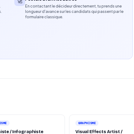
🚀
…
En contactant le décideur directement, tu prends une
s. À l'aise avec la gestion de projets complexes dans
s.
longueur d'avance sur les candidats qui passent par le
as par cas selon les projets. Rémunération selon profil et
formulaire classique.
ISME
GRAPHISME
iste / Infographiste
Visual Effects Artist /