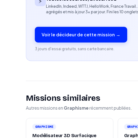
⚡
LinkedIn, Indeed, WTTJ, HelloWork, France Travail
collaborer avec des équipes pluridisciplinaire
agrégés et mis à jour 3× par jour. Fini les 10 onglet
l'univers du luxe. Disponibilité à discuter au c
expérience.
Voir le décideur de cette mission →
3 jours d'essai gratuits, sans carte bancaire.
Missions similaires
Autres missions en
Graphisme
récemment publiées.
GRAPHISME
GRAPH
Modélisateur 3D Surfacique
Graph