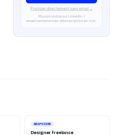
Postuler directement sans email →
Mission visible sur LinkedIn. 1
email/semaine max, désinscription en 1 clic.
GRAPHISME
Designer freelance