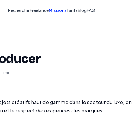
Recherche Freelance
Missions
Tarifs
Blog
FAQ
roducer
 1 min
ojets créatifs haut de gamme dans le secteur du luxe, en
tion et le respect des exigences des marques.