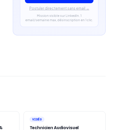
Postuler directement sans email →
Mission visible sur LinkedIn. 1
email/semaine max, désinscription en 1 clic.
VIDÉO
 &
Technicien Audiovisuel