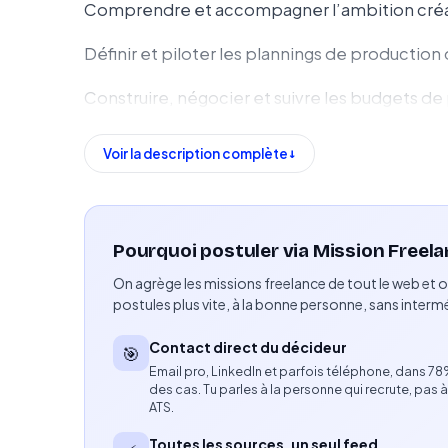
Comprendre et accompagner l’ambition créati
Définir et piloter les plannings de production
Construire, négocier et suivre les budgets d
Identifier, sélectionner et coordonner les tal
Voir la description complète
producteurs, prestataires)
Gérer les aspects opérationnels, logistiques, 
Pourquoi postuler via Mission Freela
Anticiper les risques et proposer des solutio
On agrège les missions freelance de tout le web et o
Garantir le respect des délais, des livrables e
postules plus vite, à la bonne personne, sans intermé
Compétences attendues
Contact direct du décideur
🎯
Email pro, LinkedIn et parfois téléphone, dans 7
Expérience en agence créative ou en product
des cas. Tu parles à la personne qui recrute, pas à
ATS.
Expertise dans la production de campagnes p
Toutes les sources, un seul feed