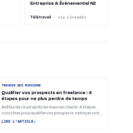
Entreprise & Événementiel N2
Télétravail
· via LinkedIn
TROUVER DES MISSIONS
Qualifier vos prospects en freelance : 4
étapes pour ne plus perdre de temps
Arrêtez de courir après les mauvais clients. 4 étapes
concrètes pour qualifier vos prospects, nettoyer votre
pipeline et signer plus de missions.
LIRE L'ARTICLE