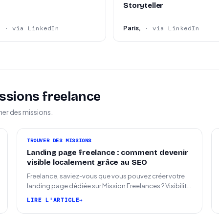
Storyteller
e
Paris,
· via LinkedIn
· via LinkedIn
ssions freelance
ner des missions.
TROUVER DES MISSIONS
Landing page freelance : comment devenir
visible localement grâce au SEO
Freelance, saviez-vous que vous pouvez créer votre
landing page dédiée sur Mission Freelances ? Visibilité
SEO locale sur la carte des freelances
LIRE L'ARTICLE