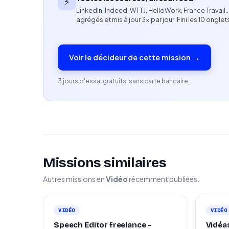
⚡
joaillerie)
LinkedIn, Indeed, WTTJ, HelloWork, France Travail
agrégés et mis à jour 3× par jour. Fini les 10 onglet
Forte sensibilité créative et culture visuelle
Capacité à gérer plusieurs projets simultané
Voir le décideur de cette mission →
Bonne maîtrise de l’anglais professionnel
3 jours d'essai gratuits, sans carte bancaire.
Profil recherché
Expérience confirmée en production créative o
Capacité à intervenir sur des missions ponctu
Missions similaires
Excellentes compétences organisationnelles 
Autres missions en
Vidéo
récemment publiées.
Sens aigu des priorités et de la qualité d’exéc
VIDÉO
VIDÉO
Speech Editor freelance –
Vidéa