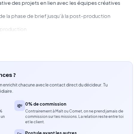
ve des projets en lien avec les équipes créatives
 de la phase de brief jusqu’à la post-production
e production
ents et partenaires (réalisateurs, photographes,
administratifs, juridiques et financiers des productions
nces ?
ns pour assurer la bonne exécution des projets
n enrichit chacune avec le contact direct du décideur. Tu
t des standards de qualité attendus par les clients
diaire.
0% de commission
💸
8%
Contrairement à Malt ou Comet, on ne prend jamais de
ion audiovisuelle
 un
commission sur tes missions. La relation reste entre toi
et le client.
our des marques de luxe (mode, beauté, horlogerie,
Postule avant les autres