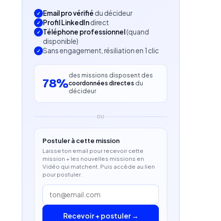
Email pro vérifié
du décideur
Profil LinkedIn
direct
Téléphone professionnel
(quand
disponible)
Sans engagement, résiliation en 1 clic
des missions disposent des
78%
coordonnées directes
du
décideur
OU
Postuler à cette mission
Laisse ton email pour recevoir cette
mission + les nouvelles missions en
Vidéo qui matchent. Puis accède au lien
pour postuler.
Recevoir + postuler →