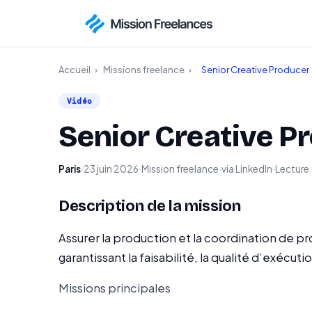
Accueil
›
Missions freelance
›
Senior Creative Producer
Vidéo
Senior Creative P
Paris
·
23 juin 2026
·
Mission freelance
·
via LinkedIn
·
Lecture :
Description de la mission
Assurer la production et la coordination de pr
garantissant la faisabilité, la qualité d’exécu
Missions principales