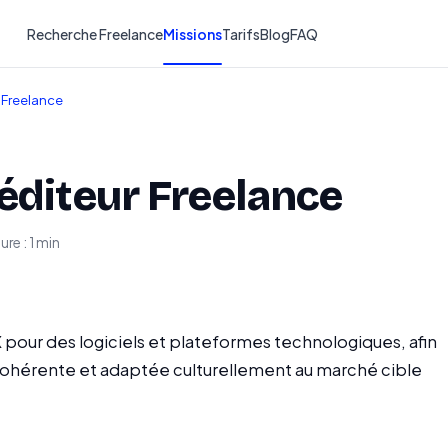
Recherche Freelance
Missions
Tarifs
Blog
FAQ
 Freelance
éditeur Freelance
ure : 1 min
UX pour des logiciels et plateformes technologiques, afin
, cohérente et adaptée culturellement au marché cible