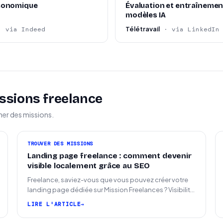
 hors de Chine continentale.
conomique
Évaluation et entraînemen
modèles IA
équipes internationales à distance.
Télétravail
· via Indeed
· via LinkedIn
ssions freelance
ner des missions.
TROUVER DES MISSIONS
Landing page freelance : comment devenir
visible localement grâce au SEO
Freelance, saviez-vous que vous pouvez créer votre
landing page dédiée sur Mission Freelances ? Visibilité
SEO locale sur la carte des freelances
LIRE L'ARTICLE