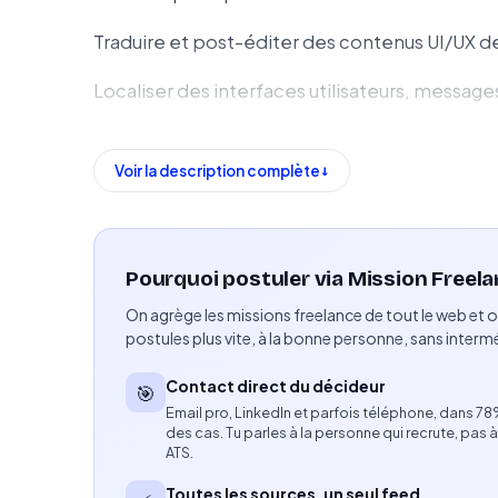
Traduire et post-éditer des contenus UI/UX de l
Localiser des interfaces utilisateurs, message
Garantir la qualité linguistique, fonctionnelle 
Voir la description complète
Assurer la cohérence terminologique à l’aide 
traduction.
Collaborer avec les chefs de projet et équipes
Pourquoi postuler via Mission Freela
On agrège les missions freelance de tout le web et o
Respecter les délais de livraison dans des cyc
postules plus vite, à la bonne personne, sans intermé
Compétences attendues
Contact direct du décideur
🎯
Maîtrise du chinois simplifié au niveau natif.
Email pro, LinkedIn et parfois téléphone, dans 7
des cas. Tu parles à la personne qui recrute, pas à
ATS.
Excellente maîtrise professionnelle de l’angla
Toutes les sources, un seul feed