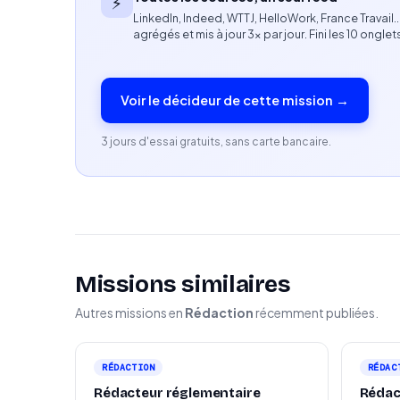
⚡
Expérience en localisation UI/UX, traduction l
LinkedIn, Indeed, WTTJ, HelloWork, France Travail
agrégés et mis à jour 3× par jour. Fini les 10 onglet
Connaissance des bonnes pratiques de localisa
Maîtrise des outils de TAO (CAT Tools), nota
Voir le décideur de cette mission →
Capacité à travailler de manière autonome e
3 jours d'essai gratuits, sans carte bancaire.
Rigueur, sens du détail et respect des standar
Profil recherché
Minimum 3 ans d’expérience freelance en trad
Missions similaires
Expérience sur des projets de logiciels, pla
Autres missions en
Rédaction
récemment publiées.
Expérience auprès d’entreprises technologiq
Diplôme en traduction, linguistique ou doma
RÉDACTION
RÉDAC
Rédacteur réglementaire
Rédact