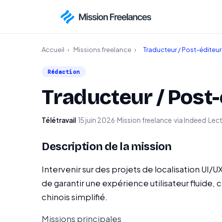
Accueil
›
Missions freelance
›
Traducteur / Post-éditeur
Rédaction
Traducteur / Post-
Télétravail
·
15 juin 2026
·
Mission freelance
·
via Indeed
·
Lect
Description de la mission
Intervenir sur des projets de localisation UI/
de garantir une expérience utilisateur fluide
chinois simplifié.
Missions principales