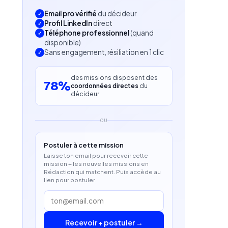
Email pro vérifié
du décideur
Profil LinkedIn
direct
Téléphone professionnel
(quand
disponible)
Sans engagement, résiliation en 1 clic
des missions disposent des
78%
coordonnées directes
du
décideur
OU
Postuler à cette mission
Laisse ton email pour recevoir cette
mission + les nouvelles missions en
Rédaction qui matchent. Puis accède au
lien pour postuler.
Recevoir + postuler →