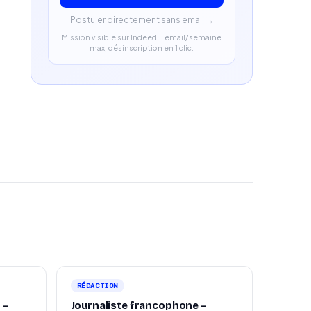
Postuler directement sans email →
Mission visible sur Indeed. 1 email/semaine
max, désinscription en 1 clic.
RÉDACTION
 –
Journaliste francophone –