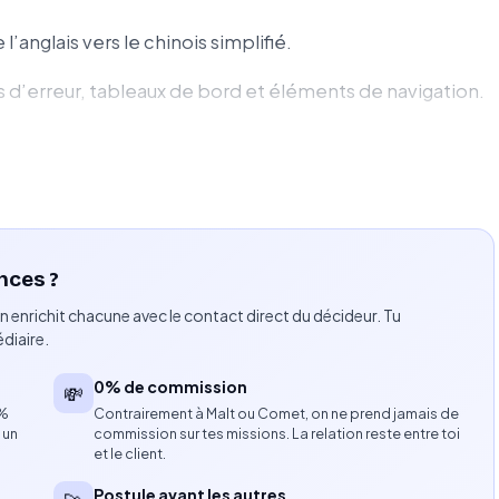
’anglais vers le chinois simplifié.
s d’erreur, tableaux de bord et éléments de navigation.
et culturelle des contenus livrés.
de glossaires, guides de style et mémoires de
 qualité à distance.
nces ?
n enrichit chacune avec le contact direct du décideur. Tu
les de production agiles.
diaire.
0% de commission
💸
8%
Contrairement à Malt ou Comet, on ne prend jamais de
 un
commission sur tes missions. La relation reste entre toi
et le client.
is.
Postule avant les autres