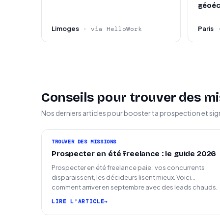
Résidence et activité professionnelle situées
géoé
Capacité à collaborer efficacement avec des 
Limoges
Paris
· via HelloWork
Conseils pour trouver des mi
Nos derniers articles pour booster ta prospection et sig
TROUVER DES MISSIONS
Prospecter en été freelance : le guide 2026
Prospecter en été freelance paie : vos concurrents
disparaissent, les décideurs lisent mieux. Voici
comment arriver en septembre avec des leads chauds.
LIRE L'ARTICLE