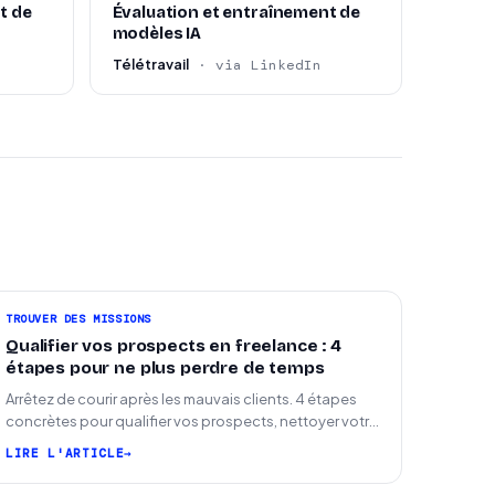
t de
Évaluation et entraînement de
modèles IA
Télétravail
· via LinkedIn
TROUVER DES MISSIONS
Qualifier vos prospects en freelance : 4
étapes pour ne plus perdre de temps
Arrêtez de courir après les mauvais clients. 4 étapes
concrètes pour qualifier vos prospects, nettoyer votre
pipeline et signer plus de missions.
LIRE L'ARTICLE