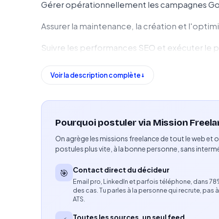
Gérer opérationnellement les campagnes Go
Assurer la maintenance, la création et l'opti
Suivre les performances SEO et exécuter le p
Rédiger des briefs créatifs pour les sites we
Voir la description complète
Analyser les performances des campagnes et o
Compétences attendues
Pourquoi postuler via Mission Freela
Maîtrise de Google Ads (Search et Performan
On agrège les missions freelance de tout le web et o
postules plus vite, à la bonne personne, sans intermé
Gestion des stratégies d'enchères (Target CP
Contact direct du décideur
🎯
Analyse des rapports de performance.
Email pro, LinkedIn et parfois téléphone, dans 7
des cas. Tu parles à la personne qui recrute, pas à
Maîtrise de Google Search Console et Google 
ATS.
Toutes les sources, un seul feed