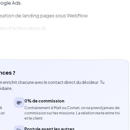
ogle Ads.
misation de landing pages sous Webflow.
lan d'action associé.
b et les campagnes Meta Ads.
ptimiser les KPI d'acquisition.
nces ?
ce Max).
n enrichit chacune avec le contact direct du décideur. Tu
diaire.
A, Target ROAS).
0% de commission
💸
8%
Contrairement à Malt ou Comet, on ne prend jamais de
 un
commission sur tes missions. La relation reste entre toi
Analytics 4.
et le client.
Postule avant les autres