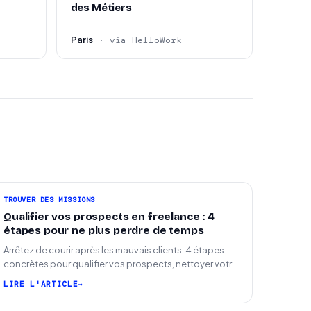
des Métiers
Paris
· via HelloWork
TROUVER DES MISSIONS
Qualifier vos prospects en freelance : 4
étapes pour ne plus perdre de temps
Arrêtez de courir après les mauvais clients. 4 étapes
concrètes pour qualifier vos prospects, nettoyer votre
pipeline et signer plus de missions.
LIRE L'ARTICLE