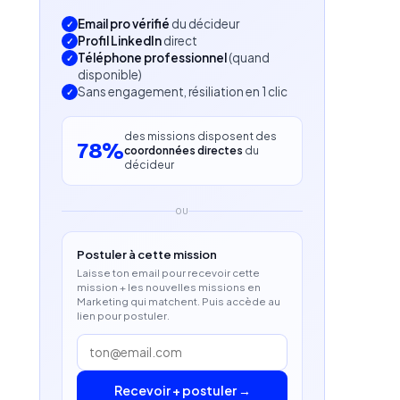
Email pro vérifié
du décideur
Profil LinkedIn
direct
Téléphone professionnel
(quand
disponible)
Sans engagement, résiliation en 1 clic
des missions disposent des
78%
coordonnées directes
du
décideur
OU
Postuler à cette mission
Laisse ton email pour recevoir cette
mission + les nouvelles missions en
Marketing qui matchent. Puis accède au
lien pour postuler.
Recevoir + postuler →