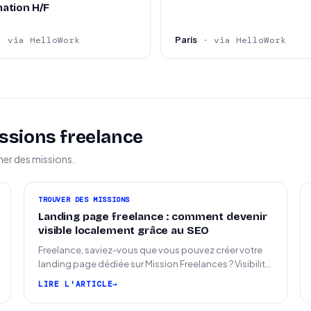
ation H/F
Paris
· via HelloWork
· via HelloWork
ssions freelance
ner des missions.
TROUVER DES MISSIONS
Landing page freelance : comment devenir
visible localement grâce au SEO
Freelance, saviez-vous que vous pouvez créer votre
landing page dédiée sur Mission Freelances ? Visibilité
SEO locale sur la carte des freelances
LIRE L'ARTICLE