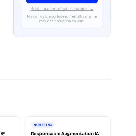
Postuler directement sans email →
Mission visible sur Indeed. 1 email/semaine
max, désinscription en 1 clic.
MARKETING
H/F
Responsable Augmentation IA