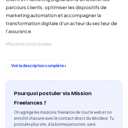
parcours clients, optimiser les dispositifs de
marketing automation et accompagner la
transformation digitale d'un acteur du secteur de
l'assurance.
Missions principales
Piloter les projets de bout en bout : cadrage,
étude de faisabilité, conception, réalisation,
Voir la description complète
recette, mise en production, déploiement et VSR
Assurer le suivi du périmètre, du budget, du
planning, des risques et de la qualité des projets
Pourquoi postuler via Mission
Freelances ?
Accompagner les équipes métiers dans la
On agrège les missions freelance de tout le web et on
formalisation et la priorisation de leurs besoins
enrichit chacune avec le contact direct du décideur. Tu
postules plus vite, à la bonne personne, sans
Contribuer aux études d'opportunité et aux