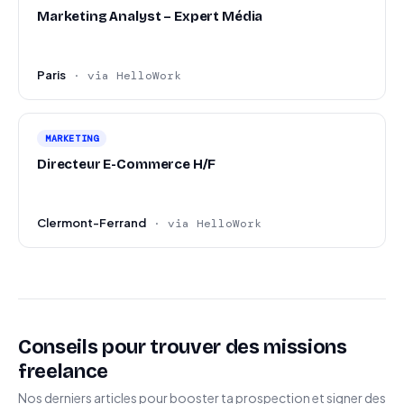
complexes et transverses
Marketing Analyst – Expert Média
Posture de conseil et forte orientation métier
Paris
· via HelloWork
MARKETING
Directeur E-Commerce H/F
Clermont-Ferrand
· via HelloWork
Conseils pour trouver des missions
freelance
Nos derniers articles pour booster ta prospection et signer des