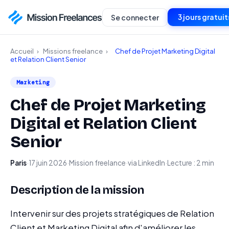
3 jours gratuit
Se connecter
Accueil
›
Missions freelance
›
Chef de Projet Marketing Digital
et Relation Client Senior
Marketing
Chef de Projet Marketing
Digital et Relation Client
Senior
Paris
·
17 juin 2026
·
Mission freelance
·
via LinkedIn
·
Lecture : 2 min
Description de la mission
Intervenir sur des projets stratégiques de Relation
Client et Marketing Digital afin d'améliorer les