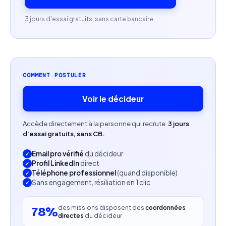
marketing et des parcours clients digitaux
3 jours d'essai gratuits, sans carte bancaire.
Compétences attendues
Expertise en marketing digital, marketing
relationnel et relation client
COMMENT POSTULER
Bonne connaissance des enjeux du secteur
Voir le décideur
assurance
Accède directement à la personne qui recrute.
3 jours
Maîtrise du marketing automation et de
d'essai gratuits, sans CB.
l'orchestration des parcours clients
Email pro vérifié
du décideur
Expérience sur les outils UNICA (Campaign, Deliver,
Profil LinkedIn
direct
Téléphone professionnel
(quand disponible)
Journey Builder, Link)
Sans engagement, résiliation en 1 clic
Connaissance des CDP (Customer Data Platform)
des missions disposent des
coordonnées
78%
directes
du décideur
Maîtrise des outils de tracking et d'analyse