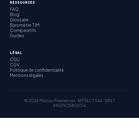
RESSOURCES
FAQ
Blog
Glossaire
Baromètre TJM
Comparatifs
Guides
LÉGAL
CGU
CGV
Politique de confidentialité
Mentions légales
© 2026 Mission Freelances · AFFFECT SAS · SIRET
89017625800014