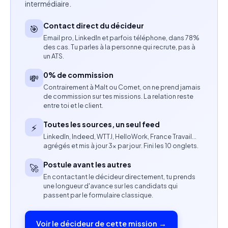
intermédiaire.
réflexions stratégiques autour des dispositifs
digitaux et CRM
Contact direct du décideur
🎯
Email pro, LinkedIn et parfois téléphone, dans 78%
Animer les ateliers de cadrage et de conception
des cas. Tu parles à la personne qui recrute, pas à
un ATS.
avec les équipes métiers, IT, architecture,
0% de commission
production et partenaires externes
💸
Contrairement à Malt ou Comet, on ne prend jamais
de commission sur tes missions. La relation reste
Coordonner les différents intervenants internes et
entre toi et le client.
externes du projet
Toutes les sources, un seul feed
⚡
Préparer et animer les instances de gouvernance
LinkedIn, Indeed, WTTJ, HelloWork, France Travail…
agrégés et mis à jour 3× par jour. Fini les 10 onglets.
projet
Postule avant les autres
🚀
Produire les supports de reporting et assurer le
En contactant le décideur directement, tu prends
suivi des indicateurs de performance
une longueur d'avance sur les candidats qui
passent par le formulaire classique.
Participer à la gestion des incidents en phase de
run et à l'amélioration continue des processus
Voir le décideur de cette mission →