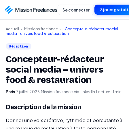
3 jours gratuit
Se connecter
Accueil
›
Missions freelance
›
Concepteur-rédacteur social
media – univers food & restauration
Rédaction
Concepteur-rédacteur
social media – univers
food & restauration
Paris
·
7 juillet 2026
·
Mission freelance
·
via LinkedIn
·
Lecture : 1 min
Description de la mission
Donner une voix créative, rythmée et percutante à
une marque de restauration à forte personnalité.