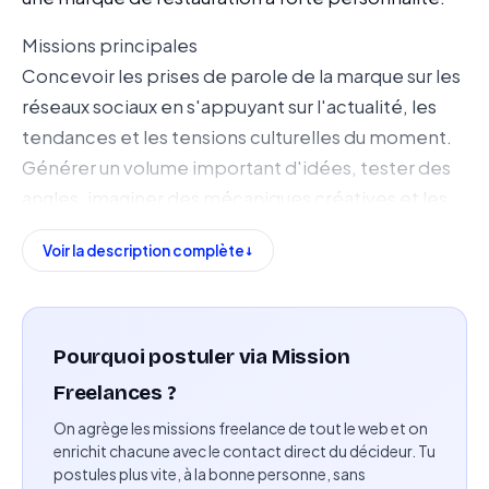
Missions principales
Concevoir les prises de parole de la marque sur les
réseaux sociaux en s'appuyant sur l'actualité, les
tendances et les tensions culturelles du moment.
Générer un volume important d'idées, tester des
angles, imaginer des mécaniques créatives et les
pousser jusqu'à l'exécution. Produire des contenus
Voir la description complète
adaptés aux codes de TikTok, Instagram et X, en
incluant scripts, concepts visuels, formats courts
et déclinaisons vidéo, avec un recours assumé aux
outils d'IA.
Pourquoi postuler via Mission
Freelances ?
Compétences attendues
Ecriture rapide et affûtée, avec une vraie capacité
On agrège les missions freelance de tout le web et on
enrichit chacune avec le contact direct du décideur. Tu
à formuler des messages simples, nets et
postules plus vite, à la bonne personne, sans