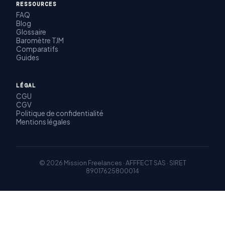
RESSOURCES
FAQ
Blog
Glossaire
Baromètre TJM
Comparatifs
Guides
LÉGAL
CGU
CGV
Politique de confidentialité
Mentions légales
© 2026 Mission Freelances · AFFFECT SAS · SIRET
89017625800014