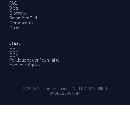
FAQ
Blog
Glossaire
Baromètre TJM
Comparatifs
Guides
LÉGAL
CGU
CGV
Politique de confidentialité
Mentions légales
© 2026 Mission Freelances · AFFFECT SAS · SIRET
89017625800014