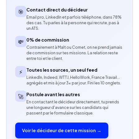
Suivre les performances du marché et identifier de
Contact direct du décideur
🎯
nouvelles opportunités de développement.
Email pro, LinkedIn et parfois téléphone, dans 78%
des cas. Tu parles à la personne qui recrute, pas à
Compétences attendues
un ATS.
0% de commission
💸
Expérience significative en vente et en marketing
Contrairement à Malt ou Comet, on ne prend jamais
de produits OTC.
de commission sur tes missions. La relation reste
entre toi et le client.
Connaissance du marché pharmaceutique
Toutes les sources, un seul feed
⚡
français.
LinkedIn, Indeed, WTTJ, HelloWork, France Travail…
agrégés et mis à jour 3× par jour. Fini les 10 onglets.
Une expérience dans la catégorie des produits
Postule avant les autres
ORL est un atout.
🚀
En contactant le décideur directement, tu prends
une longueur d'avance sur les candidats qui
Excellente maîtrise de l'anglais, à l'oral comme à
passent par le formulaire classique.
l'écrit.
Voir le décideur de cette mission →
Excellentes compétences en communication,