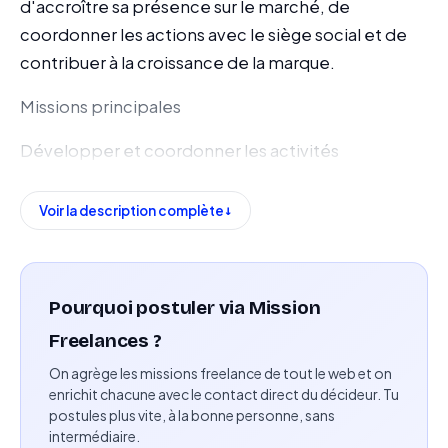
d'accroître sa présence sur le marché, de
coordonner les actions avec le siège social et de
contribuer à la croissance de la marque.
Missions principales
Développer et coordonner les activités
commerciales et marketing de la marque sur le
marché français.
Voir la description complète
Mettre en œuvre la stratégie de développement
de la marque en France.
Pourquoi postuler via Mission
Assurer la liaison quotidienne entre les partenaires
Freelances ?
français et le siège social basé en Grèce.
On agrège les missions freelance de tout le web et on
Collaborer avec les équipes internes afin
enrichit chacune avec le contact direct du décideur. Tu
postules plus vite, à la bonne personne, sans
d'atteindre les objectifs commerciaux.
intermédiaire.