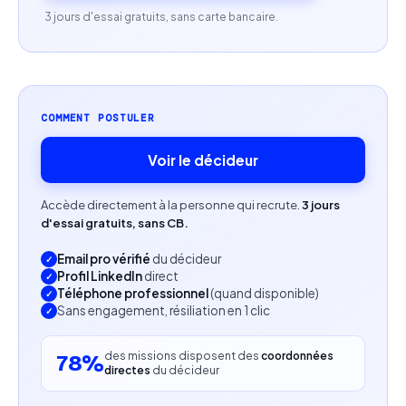
sens de l'organisation et autonomie.
3 jours d'essai gratuits, sans carte bancaire.
Profil recherché
Expérience sur des missions similaires.
COMMENT POSTULER
Capacité à piloter des activités commerciales et
marketing en autonomie.
Voir le décideur
Aptitude à collaborer avec des équipes
Accède directement à la personne qui recrute.
3 jours
internationales et à coordonner plusieurs
d'essai gratuits, sans CB.
interlocuteurs.
Email pro vérifié
du décideur
Profil LinkedIn
direct
Téléphone professionnel
(quand disponible)
Sans engagement, résiliation en 1 clic
des missions disposent des
coordonnées
78%
directes
du décideur