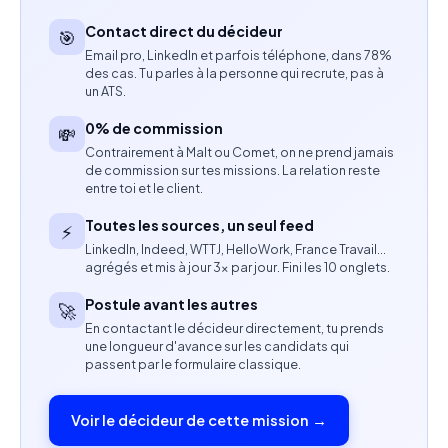
Accompagnement du développement de
Contact direct du décideur
🎯
partenariats et collaborations
Email pro, LinkedIn et parfois téléphone, dans 78%
des cas. Tu parles à la personne qui recrute, pas à
un ATS.
Compétences attendues
Formation en école de commerce, marketing ou
0% de commission
💸
communication
Contrairement à Malt ou Comet, on ne prend jamais
de commission sur tes missions. La relation reste
Expérience d’au moins 3 ans en stratégie de
entre toi et le client.
marque, marketing, développement commercial
Toutes les sources, un seul feed
⚡
ou partenariats
LinkedIn, Indeed, WTTJ, HelloWork, France Travail…
Expérience dans les secteurs beauté, luxe, lifestyle
agrégés et mis à jour 3× par jour. Fini les 10 onglets.
ou agences de communication appréciée
Postule avant les autres
🚀
Maîtrise des enjeux de branding, storytelling et
En contactant le décideur directement, tu prends
positionnement premium
une longueur d'avance sur les candidats qui
passent par le formulaire classique.
Capacité d’analyse et formulation de
recommandations stratégiques
Voir le décideur de cette mission →
Autonomie et rigueur dans la gestion de projet