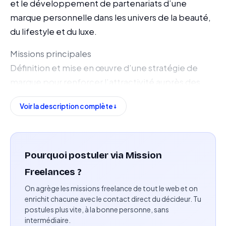
et le développement de partenariats d’une
marque personnelle dans les univers de la beauté,
du lifestyle et du luxe.
Missions principales
Définition et mise en œuvre d’une stratégie de
marque pour renforcer l’attractivité auprès des
partenaires et marques
Voir la description complète
Structuration du positionnement, du storytelling et
des supports de présentation
Amélioration de la cohérence et du
positionnement premium de l’image de marque
Pourquoi postuler via Mission
Analyse des tendances du marché et des
Freelances ?
performances pour orienter les décisions
On agrège les missions freelance de tout le web et on
stratégiques
enrichit chacune avec le contact direct du décideur. Tu
Identification des leviers de croissance et
postules plus vite, à la bonne personne, sans
intermédiaire.
formulation de recommandations stratégiques