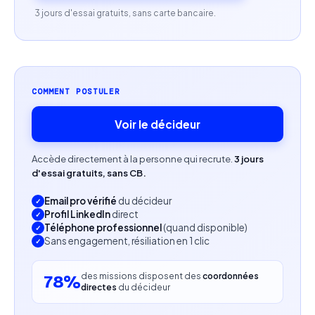
3 jours d'essai gratuits, sans carte bancaire.
Profil recherché
Expérience sur des missions similaires en stratégie
de marque ou marketing
Capacité à évoluer dans des environnements
COMMENT POSTULER
exigeants et confidentiels
Sens esthétique et compréhension des codes du
Voir le décideur
luxe et du premium
Autonomie et capacité à travailler en mode projet
Accède directement à la personne qui recrute.
3 jours
d'essai gratuits, sans CB.
avec livrables structurés
Email pro vérifié
du décideur
Profil LinkedIn
direct
Téléphone professionnel
(quand disponible)
Sans engagement, résiliation en 1 clic
des missions disposent des
coordonnées
78%
directes
du décideur