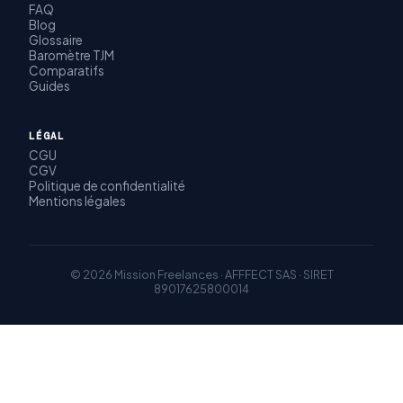
FAQ
Blog
Glossaire
Baromètre TJM
Comparatifs
Guides
LÉGAL
CGU
CGV
Politique de confidentialité
Mentions légales
© 2026 Mission Freelances · AFFFECT SAS · SIRET
89017625800014