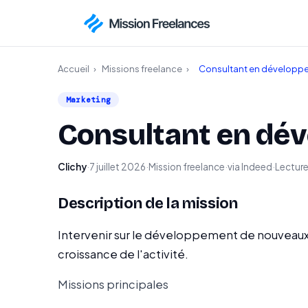
Accueil
›
Missions freelance
›
Consultant en développe
Marketing
Consultant en dé
Clichy
·
7 juillet 2026
·
Mission freelance
·
via Indeed
·
Lecture 
Description de la mission
Intervenir sur le développement de nouveaux le
croissance de l'activité.
Missions principales