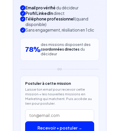
Email pro vérifié
du décideur
Profil LinkedIn
direct
Téléphone professionnel
(quand
disponible)
Sans engagement, résiliation en 1 clic
des missions disposent des
78%
coordonnées directes
du
décideur
OU
Postuler à cette mission
Laisse ton email pour recevoir cette
mission + les nouvelles missions en
Marketing qui matchent. Puis accède au
lien pour postuler.
Recevoir + postuler →