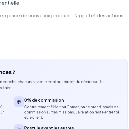
entielle.
 en place de nouveaux produits d'appel et des actions
aison.
e de la publicité.
avec le dirigeant et suivre les résultats obtenus.
nces ?
n enrichit chacune avec le contact direct du décideur. Tu
marketing opérationnel.
diaire.
ouvelles opportunités commerciales.
0% de commission
💸
8%
Contrairement à Malt ou Comet, on ne prend jamais de
 un
commission sur tes missions. La relation reste entre toi
et le client.
vec un budget limité.
Postule avant les autres