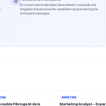
🚀
…
En contactant le décideur directement, tu prends une
s.
longueur d'avance sur les candidats qui passent par le
formulaire classique.
 leviers de chiffre d'affaires (B2B, nouveaux canaux
re des opportunités.
e existante.
rvenir sur le terrain.
TING
MARKETING
sable Pilotage IA de la
Marketing Analyst – Exper