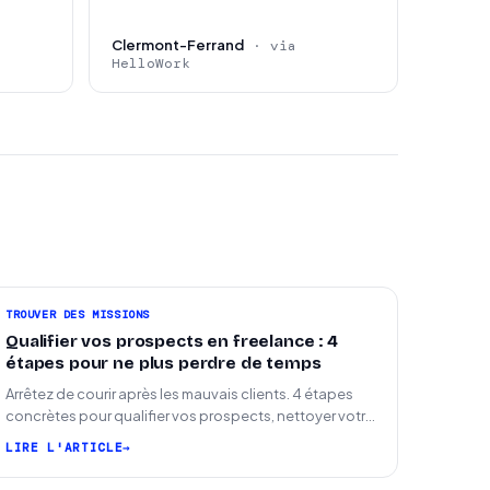
Clermont-Ferrand
· via
HelloWork
TROUVER DES MISSIONS
Qualifier vos prospects en freelance : 4
étapes pour ne plus perdre de temps
Arrêtez de courir après les mauvais clients. 4 étapes
concrètes pour qualifier vos prospects, nettoyer votre
pipeline et signer plus de missions.
LIRE L'ARTICLE