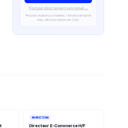
Postuler directement sans email →
Mission visible sur Indeed. 1 email/semaine
max, désinscription en 1 clic.
MARKETING
t
Directeur E-Commerce H/F