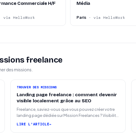
rmance Commerciale H/F
Média
Paris
· via HelloWork
· via HelloWork
ssions freelance
ner des missions.
TROUVER DES MISSIONS
Landing page freelance : comment devenir
visible localement grâce au SEO
Freelance, saviez-vous que vous pouvez créer votre
landing page dédiée sur Mission Freelances ? Visibilité
SEO locale sur la carte des freelances
LIRE L'ARTICLE