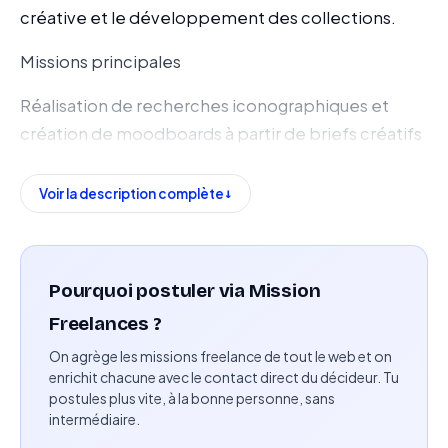
créative et le développement des collections.
Missions principales
Réalisation de recherches iconographiques et
création de moodboards à partir de briefs créatifs
Conception de nouveaux modèles et
Voir la description complète
enrichissement des lignes existantes
Production de croquis, dessins techniques sous
Illustrator, simulations sous Photoshop et
Pourquoi postuler via Mission
maquettes artisanales
Freelances ?
Création de prototypes physiques afin de tester
On agrège les missions freelance de tout le web et on
les volumes, proportions et détails des produits
enrichit chacune avec le contact direct du décideur. Tu
postules plus vite, à la bonne personne, sans
intermédiaire.
Rédaction de fiches techniques destinées aux