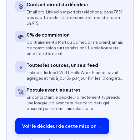
ateliers de fabrication internes et externes
Contact direct du décideur
🎯
Email pro, LinkedIn et parfois téléphone, dans 78%
Préparation des documents de correction pour le
des cas. Tu parles à la personne qui recrute, pas à
suivi et l'amélioration des prototypes
un ATS.
0% de commission
💸
Coordination avec les équipes Collection et
Contrairement à Malt ou Comet, on ne prend jamais
Sourcing pour assurer le suivi des développements
de commission sur tes missions. La relation reste
entre toi et le client.
Participation aux réunions de conception et
Toutes les sources, un seul feed
⚡
présentation de l'avancement des projets
LinkedIn, Indeed, WTTJ, HelloWork, France Travail…
agrégés et mis à jour 3× par jour. Fini les 10 onglets.
Veille sur les tendances, les techniques artisanales
Postule avant les autres
et les innovations du secteur de la maroquinerie
🚀
En contactant le décideur directement, tu prends
une longueur d'avance sur les candidats qui
Compétences attendues
passent par le formulaire classique.
Expertise en design de sacs et maroquinerie
Voir le décideur de cette mission →
Maîtrise des techniques de construction des