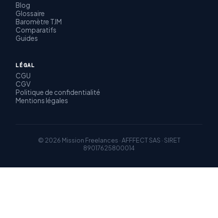
Blog
Glossaire
Baromètre TJM
Comparatifs
Guides
LÉGAL
CGU
CGV
Politique de confidentialité
Mentions légales
© 2026 Mission Freelances · AFFFECT SAS · SIRET
89017625800014