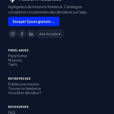
Agrégateur de missions freelance. Catalogue
complet et coordonnées des décideurs sur l'app.
Essayer 3 jours gratuits →
Avis Google ★
FREELANCES
Plateforme
Missions
Tarifs
ENTREPRISES
Publier une mission
Trouver un freelance
Vous êtes décideur ?
RESSOURCES
FAQ