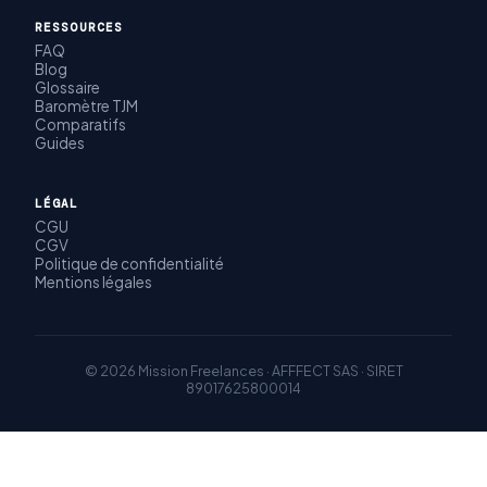
RESSOURCES
FAQ
Blog
Glossaire
Baromètre TJM
Comparatifs
Guides
LÉGAL
CGU
CGV
Politique de confidentialité
Mentions légales
© 2026 Mission Freelances · AFFFECT SAS · SIRET
89017625800014