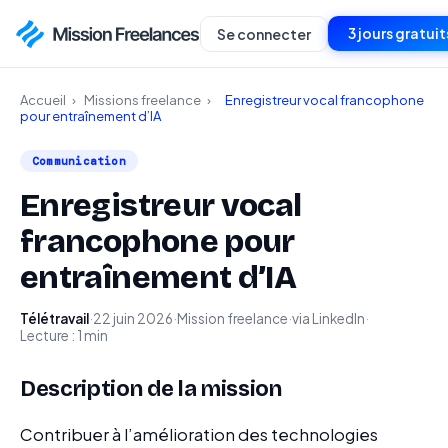
3 jours gratuit
Se connecter
Accueil
›
Missions freelance
›
Enregistreur vocal francophone
pour entraînement d’IA
Communication
Enregistreur vocal
francophone pour
entraînement d’IA
Télétravail
·
22 juin 2026
·
Mission freelance
·
via LinkedIn
·
Lecture : 1 min
Description de la mission
Contribuer à l’amélioration des technologies