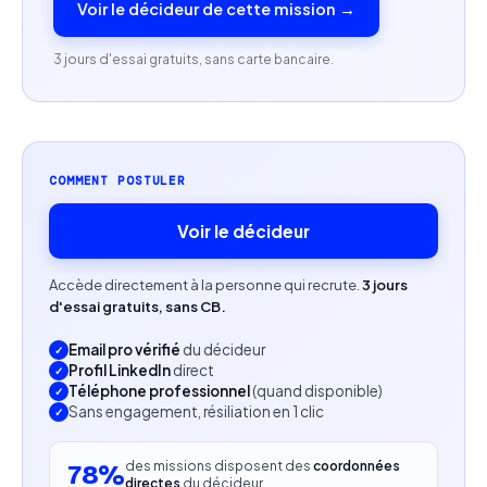
Voir le décideur de cette mission →
minimum de bruit ou d’écho.
3 jours d'essai gratuits, sans carte bancaire.
Posséder un ordinateur portable ou de bureau
avec une connexion Internet stable.
Casque audio ou microphone externe
recommandé.
COMMENT POSTULER
Voir le décideur
Accède directement à la personne qui recrute.
3 jours
d'essai gratuits, sans CB.
Email pro vérifié
du décideur
Profil LinkedIn
direct
Téléphone professionnel
(quand disponible)
Sans engagement, résiliation en 1 clic
des missions disposent des
coordonnées
78%
directes
du décideur