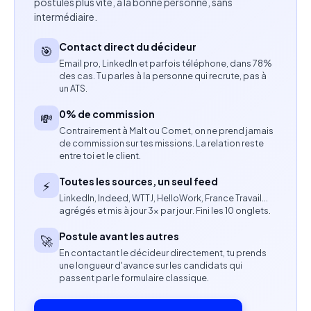
postules plus vite, à la bonne personne, sans
intermédiaire.
Maîtrise professionnelle du français.
Contact direct du décideur
🎯
Bonne compréhension de l’anglais pour suivre les
Email pro, LinkedIn et parfois téléphone, dans 78%
des cas. Tu parles à la personne qui recrute, pas à
consignes et les échanges liés à la mission.
un ATS.
Capacité à produire des enregistrements audio
0% de commission
💸
clairs et de qualité.
Contrairement à Malt ou Comet, on ne prend jamais
de commission sur tes missions. La relation reste
entre toi et le client.
Respect des procédures et des consignes de
production.
Toutes les sources, un seul feed
⚡
LinkedIn, Indeed, WTTJ, HelloWork, France Travail…
Profil recherché
agrégés et mis à jour 3× par jour. Fini les 10 onglets.
Postule avant les autres
🚀
Expérience ou aisance dans la lecture à voix haute.
En contactant le décideur directement, tu prends
une longueur d'avance sur les candidats qui
Personne rigoureuse et autonome.
passent par le formulaire classique.
Disposer d’un environnement calme avec un