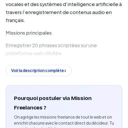
vocales et des systèmes d’intelligence artificielle à
travers l’enregistrement de contenus audio en
français.
Missions principales
Enregistrer 20 phrases scriptées sur une
plateforme web dédiée.
Lire les scripts de manière claire et naturelle en
Voir la description complète
français.
Respecter les consignes de qualité afin d’assurer la
clarté, la cohérence et le naturel des
Pourquoi postuler via Mission
enregistrements.
Freelances ?
Livrer les enregistrements dans les délais impartis.
On agrège les missions freelance de tout le web et on
enrichit chacune avec le contact direct du décideur. Tu
Compétences attendues