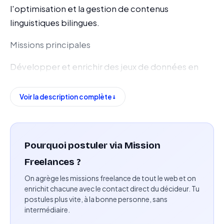
l'optimisation et la gestion de contenus
linguistiques bilingues.
Missions principales
Développer et enrichir des jeux de données en
français et en anglais destinés à l'entraînement de
modèles d'intelligence artificielle.
Voir la description complète
Éditer et ajuster les contenus linguistiques afin
d'assurer leur précision, leur cohérence et leur
qualité.
Pourquoi postuler via Mission
Freelances ?
Collaborer avec les équipes techniques pour
On agrège les missions freelance de tout le web et on
intégrer les retours et améliorer les processus de
enrichit chacune avec le contact direct du décideur. Tu
formation.
postules plus vite, à la bonne personne, sans
intermédiaire.
Rédiger des instructions en français et en anglais