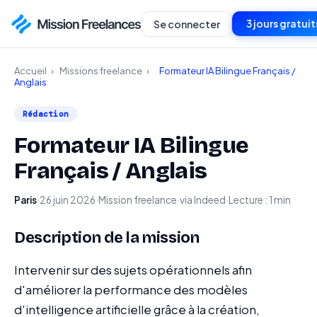
3 jours gratuit
Se connecter
Accueil
›
Missions freelance
›
Formateur IA Bilingue Français /
Anglais
Rédaction
Formateur IA Bilingue
Français / Anglais
Paris
·
26 juin 2026
·
Mission freelance
·
via Indeed
·
Lecture : 1 min
Description de la mission
Intervenir sur des sujets opérationnels afin
d'améliorer la performance des modèles
d'intelligence artificielle grâce à la création,