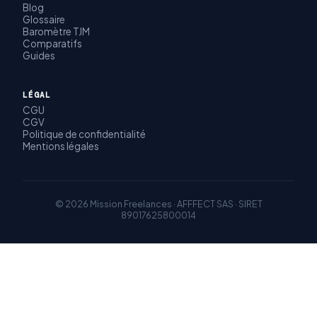
Blog
Glossaire
Baromètre TJM
Comparatifs
Guides
LÉGAL
CGU
CGV
Politique de confidentialité
Mentions légales
© 2026 Mission Freelances · AFFFECT SAS · SIRET
89017625800014