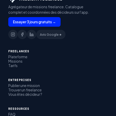
Agrégateur de missions freelance. Catalogue
complet et coordonnées des décideurs sur l'app.
Essayer 3 jours gratuits →
Avis Google ★
FREELANCES
Plateforme
Missions
Tarifs
ENTREPRISES
Publier une mission
Trouver un freelance
Vous êtes décideur ?
RESSOURCES
FAQ