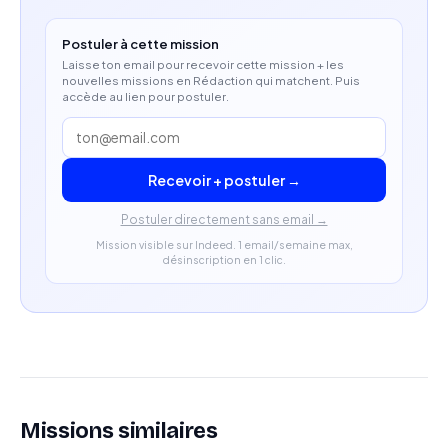
mêlant linguistique, technologie et intelligence
Postuler à cette mission
artificielle.
Laisse ton email pour recevoir cette mission + les
nouvelles missions en Rédaction qui matchent. Puis
Autonomie et aptitude à collaborer efficacement
accède au lien pour postuler.
avec des équipes pluridisciplinaires.
Recevoir + postuler →
Postuler directement sans email →
Mission visible sur Indeed. 1 email/semaine max,
désinscription en 1 clic.
Missions similaires