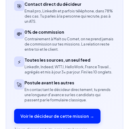
pour guider l'apprentissage des modèles.
Contact direct du décideur
🎯
Email pro, LinkedIn et parfois téléphone, dans 78%
Analyser les performances des modèles et
des cas. Tu parles à la personne qui recrute, pas à
un ATS.
proposer des pistes d'amélioration.
0% de commission
💸
Communiquer avec les différentes parties
Contrairement à Malt ou Comet, on ne prend jamais
de commission sur tes missions. La relation reste
prenantes afin d'adapter les contenus et les
entre toi et le client.
formations aux besoins identifiés.
Toutes les sources, un seul feed
⚡
Contribuer à la rédaction de documentation
LinkedIn, Indeed, WTTJ, HelloWork, France Travail…
agrégés et mis à jour 3× par jour. Fini les 10 onglets.
technique et pédagogique.
Postule avant les autres
🚀
Compétences attendues
En contactant le décideur directement, tu prends
une longueur d'avance sur les candidats qui
Maîtrise parfaite du français et de l'anglais, à l'écrit
passent par le formulaire classique.
comme à l'oral.
Voir le décideur de cette mission →
Expérience en rédaction, édition, traitement de
texte ou formation linguistique, idéalement dans