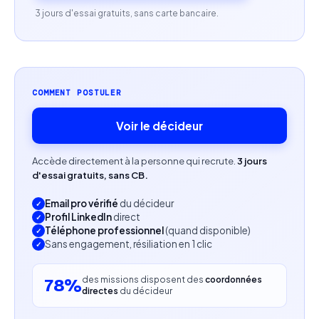
3 jours d'essai gratuits, sans carte bancaire.
Capacité à s'intégrer rapidement dans une
organisation pédagogique existante.
COMMENT POSTULER
Voir le décideur
Accède directement à la personne qui recrute.
3 jours
d'essai gratuits, sans CB.
Email pro vérifié
du décideur
Profil LinkedIn
direct
Téléphone professionnel
(quand disponible)
Sans engagement, résiliation en 1 clic
des missions disposent des
coordonnées
78%
directes
du décideur