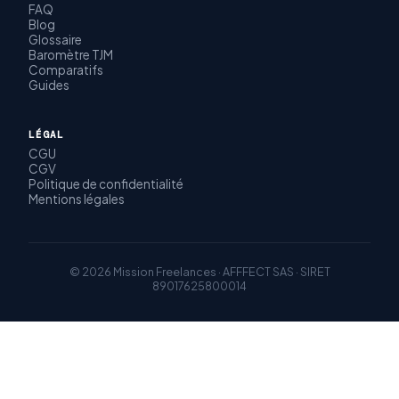
FAQ
Blog
Glossaire
Baromètre TJM
Comparatifs
Guides
LÉGAL
CGU
CGV
Politique de confidentialité
Mentions légales
© 2026 Mission Freelances · AFFFECT SAS · SIRET
89017625800014