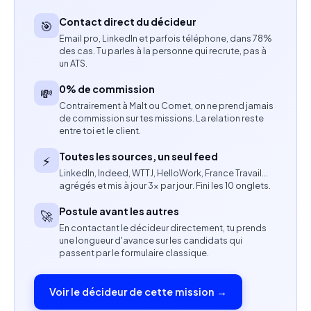
Expertise en gestion commerciale, gestion
Contact direct du décideur
financière et management d'unité commerciale.
🎯
Email pro, LinkedIn et parfois téléphone, dans 78%
des cas. Tu parles à la personne qui recrute, pas à
Bonne connaissance du référentiel BTS MCO
un ATS.
(appréciée).
0% de commission
💸
Capacité à relier les enseignements théoriques aux
Contrairement à Malt ou Comet, on ne prend jamais
de commission sur tes missions. La relation reste
situations professionnelles.
entre toi et le client.
Autonomie et qualités pédagogiques.
Toutes les sources, un seul feed
⚡
LinkedIn, Indeed, WTTJ, HelloWork, France Travail…
Excellent relationnel.
agrégés et mis à jour 3× par jour. Fini les 10 onglets.
Postule avant les autres
🚀
Profil recherché
En contactant le décideur directement, tu prends
une longueur d'avance sur les candidats qui
Formateur(trice) indépendant(e) ou
passent par le formulaire classique.
professionnel(le) en activité.
Voir le décideur de cette mission →
Expérience significative sur des missions similaires.