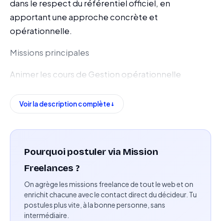
dans le respect du référentiel officiel, en
apportant une approche concrète et
opérationnelle.
Missions principales
Animer les cours de Gestion opérationnelle
conformément au référentiel officiel du BTS MCO.
Voir la description complète
Proposer des cas pratiques issus du terrain.
Mettre en place les évaluations (contrôles
continus, études de cas et examens blancs).
Pourquoi postuler via Mission
Participer aux réunions pédagogiques si
Freelances ?
nécessaire.
On agrège les missions freelance de tout le web et on
enrichit chacune avec le contact direct du décideur. Tu
Compétences attendues
postules plus vite, à la bonne personne, sans
intermédiaire.