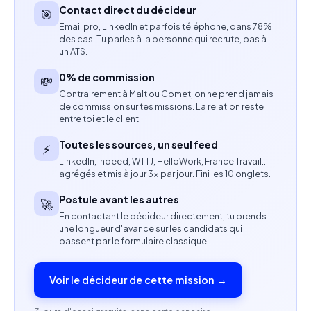
Contact direct du décideur
🎯
Compétences en graphisme et communication
Email pro, LinkedIn et parfois téléphone, dans 78%
visuelle.
des cas. Tu parles à la personne qui recrute, pas à
un ATS.
Notions ou expérience sur Adobe InDesign et
0% de commission
💸
Adobe Illustrator appréciées.
Contrairement à Malt ou Comet, on ne prend jamais
de commission sur tes missions. La relation reste
Sens du design et de l’harmonie visuelle.
entre toi et le client.
Profil recherché
Toutes les sources, un seul feed
⚡
LinkedIn, Indeed, WTTJ, HelloWork, France Travail…
agrégés et mis à jour 3× par jour. Fini les 10 onglets.
Expérience en graphisme ou communication
visuelle (au moins 1 an apprécié).
Postule avant les autres
🚀
En contactant le décideur directement, tu prends
Sensibilité pour l’univers de la restauration et du
une longueur d'avance sur les candidats qui
passent par le formulaire classique.
food branding.
Créativité, autonomie et réactivité.
Voir le décideur de cette mission →
Capacité à proposer des visuels adaptés aux