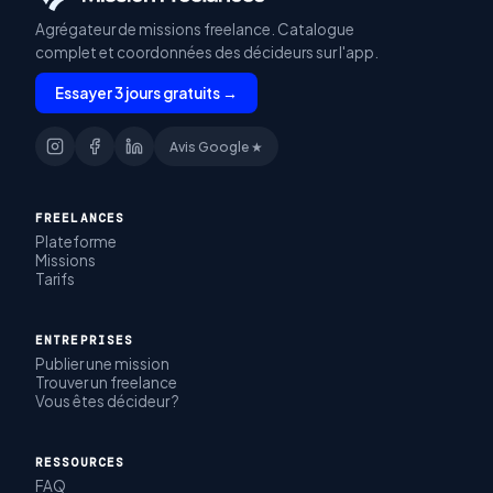
Agrégateur de missions freelance. Catalogue
complet et coordonnées des décideurs sur l'app.
Essayer 3 jours gratuits →
Avis Google ★
FREELANCES
Plateforme
Missions
Tarifs
ENTREPRISES
Publier une mission
Trouver un freelance
Vous êtes décideur ?
RESSOURCES
FAQ