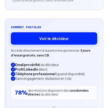
3 jours d'essai gratuits, sans carte bancaire.
usages digitaux et print.
COMMENT POSTULER
Voir le décideur
Accède directement à la personne qui recrute.
3 jours
d'essai gratuits, sans CB.
Email pro vérifié
du décideur
Profil LinkedIn
direct
Téléphone professionnel
(quand disponible)
Sans engagement, résiliation en 1 clic
des missions disposent des
coordonnées
78%
directes
du décideur
OU