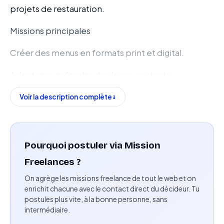
projets de restauration.
Missions principales
Créer des menus en formats print et digital.
Adapter ou refondre des logos existants.
Travailler la typographie et assurer la cohérence
Voir la description complète
visuelle des supports.
Créer des templates de stories pour Instagram.
Pourquoi postuler via Mission
Participer à la déclinaison graphique des contenus
Freelances ?
liés aux projets food.
On agrège les missions freelance de tout le web et on
enrichit chacune avec le contact direct du décideur. Tu
Compétences attendues
postules plus vite, à la bonne personne, sans
intermédiaire.
Maîtrise de Canva et Photoshop.