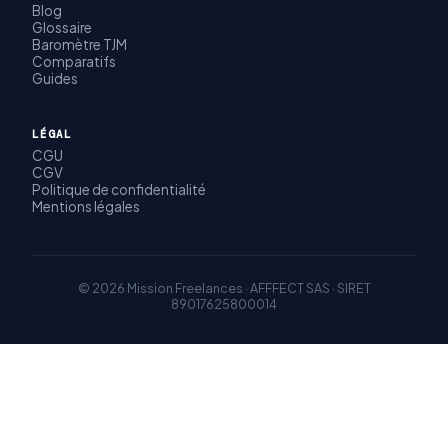
Blog
Glossaire
Baromètre TJM
Comparatifs
Guides
LÉGAL
CGU
CGV
Politique de confidentialité
Mentions légales
© 2026 Mission Freelances · AFFFECT SAS · SIRET
89017625800014