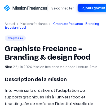
3 jours gratuit
Se connecter
Accueil
›
Missions freelance
›
Graphiste freelance – Branding
& design food
Graphisme
Graphiste freelance –
Branding & design food
Nice
·
22 juin 2026
·
Mission freelance
·
via Indeed
·
Lecture : 1 min
Description de la mission
Intervenir sur la création et l’adaptation de
supports graphiques liés à l’univers food et
branding afin de renforcer l’identité visuelle de