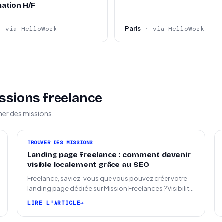
ation H/F
Paris
· via HelloWork
· via HelloWork
ssions freelance
ner des missions.
TROUVER DES MISSIONS
Landing page freelance : comment devenir
visible localement grâce au SEO
Freelance, saviez-vous que vous pouvez créer votre
landing page dédiée sur Mission Freelances ? Visibilité
SEO locale sur la carte des freelances
LIRE L'ARTICLE