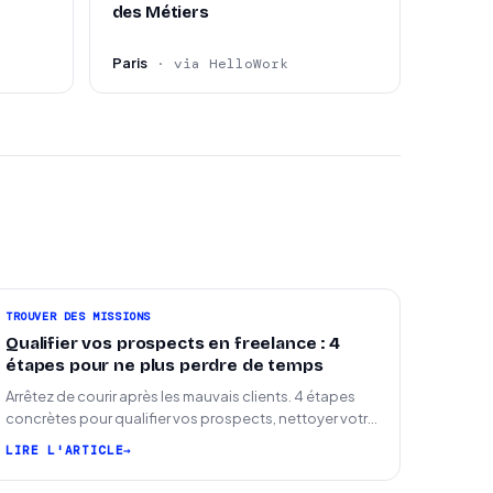
des Métiers
Paris
· via HelloWork
TROUVER DES MISSIONS
Qualifier vos prospects en freelance : 4
étapes pour ne plus perdre de temps
Arrêtez de courir après les mauvais clients. 4 étapes
concrètes pour qualifier vos prospects, nettoyer votre
pipeline et signer plus de missions.
LIRE L'ARTICLE