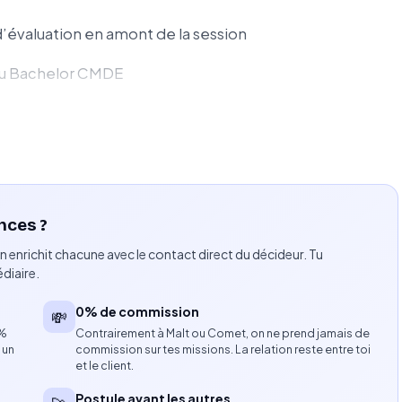
d’évaluation en amont de la session
 du Bachelor CMDE
didats selon les critères définis
on des évaluations
tions
nces ?
n enrichit chacune avec le contact direct du décideur. Tu
l ou communication digitale
diaire.
dans le domaine
0% de commission
💸
8%
Contrairement à Malt ou Comet, on ne prend jamais de
et de la communication digitale
 un
commission sur tes missions. La relation reste entre toi
et le client.
Postule avant les autres