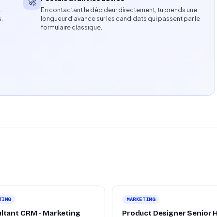
🚀
…
En contactant le décideur directement, tu prends une
s.
longueur d'avance sur les candidats qui passent par le
formulaire classique.
g digital
ofession libérale ou société)
ences dans un cadre académique ou professionnel
TING
MARKETING
ltant CRM - Marketing
Product Designer Senior 