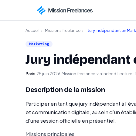
Accueil
›
Missions freelance
›
Jury indépendant en Mark
Marketing
Jury indépendant 
Paris
·
25 juin 2026
·
Mission freelance
·
via Indeed
·
Lecture : 
Description de la mission
Participer en tant que jury indépendant à l’
et communication digitale, au sein d’un étab
d’une session officielle en présentiel.
Missions principales