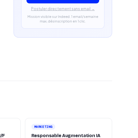
Postuler directement sans email →
Mission visible sur Indeed. 1 email/semaine
max, désinscription en 1 clic.
MARKETING
H/F
Responsable Augmentation IA