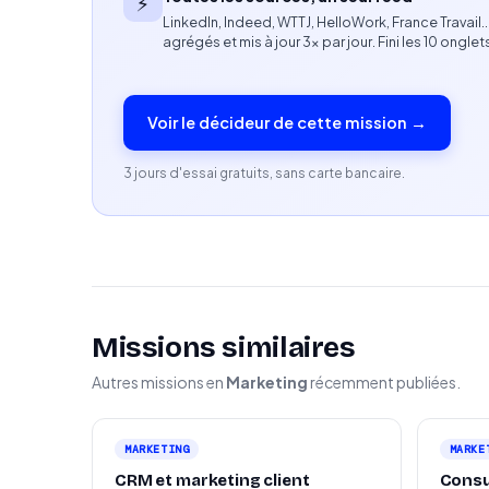
⚡
LinkedIn, Indeed, WTTJ, HelloWork, France Travail
Rigueur et sens de l’éthique professionnelle
agrégés et mis à jour 3× par jour. Fini les 10 onglet
Profil recherché
Voir le décideur de cette mission →
Professionnel(le) expérimenté(e) du marketin
Statut indépendant obligatoire (freelance, pr
3 jours d'essai gratuits, sans carte bancaire.
Habitué(e) à analyser des projets ou compét
Missions similaires
Autres missions en
Marketing
récemment publiées.
MARKETING
MARKE
CRM et marketing client
Consu