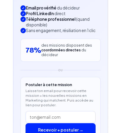
Email pro vérifié
du décideur
Profil LinkedIn
direct
Téléphone professionnel
(quand
disponible)
Sans engagement, résiliation en 1 clic
des missions disposent des
78%
coordonnées directes
du
décideur
OU
Postuler à cette mission
Laisse ton email pour recevoir cette
mission + les nouvelles missions en
Marketing qui matchent. Puis accède au
lien pour postuler.
Recevoir + postuler →