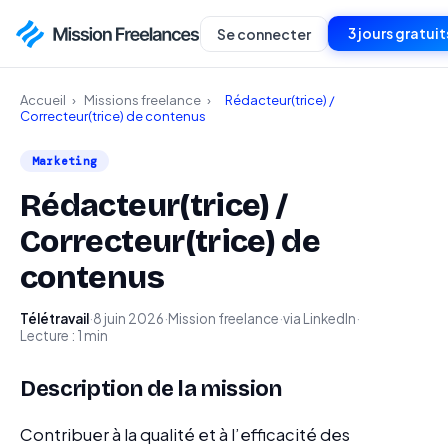
3 jours gratuit
Se connecter
Accueil
›
Missions freelance
›
Rédacteur(trice) /
Correcteur(trice) de contenus
Marketing
Rédacteur(trice) /
Correcteur(trice) de
contenus
Télétravail
·
8 juin 2026
·
Mission freelance
·
via LinkedIn
·
Lecture : 1 min
Description de la mission
Contribuer à la qualité et à l’efficacité des