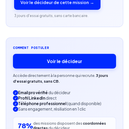
Voir le décideur de cette mission →
équipes.
3 jours d'essai gratuits, sans carte bancaire.
Profil recherché
Francophone natif(ve).
Expérience en rédaction, correction ou relecture
COMMENT POSTULER
de contenus marketing.
Voir le décideur
Affinité avec les secteurs de la physiothérapie ou
de l’ostéopathie.
Accède directement à la personne qui recrute.
3 jours
d'essai gratuits, sans CB.
Capacité à intervenir ponctuellement sur
Email pro vérifié
du décideur
différents types de supports.
Profil LinkedIn
direct
Téléphone professionnel
(quand disponible)
Personne autonome et rigoureuse.
Sans engagement, résiliation en 1 clic
des missions disposent des
coordonnées
78%
directes
du décideur