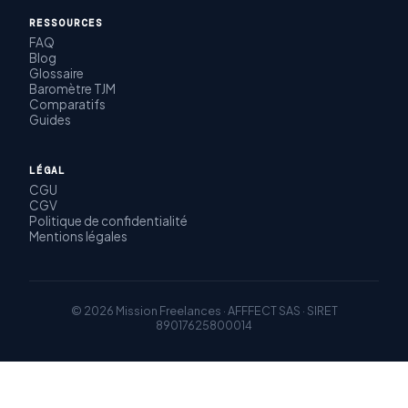
RESSOURCES
FAQ
Blog
Glossaire
Baromètre TJM
Comparatifs
Guides
LÉGAL
CGU
CGV
Politique de confidentialité
Mentions légales
© 2026 Mission Freelances · AFFFECT SAS · SIRET
89017625800014