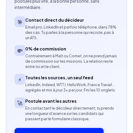
postules plus vite, à la bonne personne, sans
intermédiaire.
Veiller à la qualité rédactionnelle, à la fluidité et à la
Contact direct du décideur
cohérence des contenus.
🎯
Email pro, LinkedIn et parfois téléphone, dans 78%
des cas. Tu parles à la personne qui recrute, pas à
Compétences attendues
un ATS.
Maîtrise parfaite du français écrit, de
0% de commission
💸
l’orthographe, de la grammaire et du style
Contrairement à Malt ou Comet, on ne prend jamais
de commission sur tes missions. La relation reste
rédactionnel.
entre toi et le client.
Capacité à adapter et optimiser des contenus
Toutes les sources, un seul feed
⚡
marketing.
LinkedIn, Indeed, WTTJ, HelloWork, France Travail…
agrégés et mis à jour 3× par jour. Fini les 10 onglets.
Aptitude à rendre des textes commerciaux
Postule avant les autres
🚀
naturels, fluides et convaincants.
En contactant le décideur directement, tu prends
une longueur d'avance sur les candidats qui
Autonomie dans l’organisation du travail.
passent par le formulaire classique.
Réactivité et aisance dans les échanges avec les