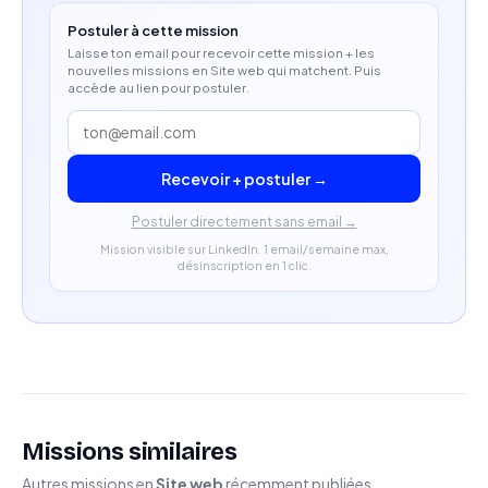
Postuler à cette mission
Laisse ton email pour recevoir cette mission + les
nouvelles missions en Site web qui matchent. Puis
accède au lien pour postuler.
Recevoir + postuler →
Postuler directement sans email →
Mission visible sur LinkedIn. 1 email/semaine max,
désinscription en 1 clic.
Missions similaires
Autres missions en
Site web
récemment publiées.