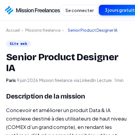
3 jours gratuit
Se connecter
Accueil
›
Missions freelance
›
Senior Product Designer IA
Site web
Senior Product Designer
IA
Paris
·
9 juin 2026
·
Mission freelance
·
via LinkedIn
·
Lecture : 1 min
Description de la mission
Concevoir et améliorer un produit Data & IA
complexe destiné à des utilisateurs de haut niveau
(COMEX d’un grand compte), en rendant les