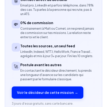
🎯
besoins et assurer la qualité des livrables
Email pro, LinkedIn et parfois téléphone, dans 78%
des cas. Tu parles à la personne qui recrute, pas à
Participation à la définition des opportunités
un ATS.
produit et à l’amélioration continue de
0% de commission
💸
l’expérience
Contrairement à Malt ou Comet, on ne prend jamais
de commission sur tes missions. La relation reste
Compétences attendues
entre toi et le client.
Expérience confirmée de 5 ans et plus en Product
Toutes les sources, un seul feed
⚡
Design sur des produits SaaS, analytics ou data
LinkedIn, Indeed, WTTJ, HelloWork, France Travail…
complexes
agrégés et mis à jour 3× par jour. Fini les 10 onglets.
Maîtrise avancée de Figma
Postule avant les autres
🚀
Familiarité avec les usages et outils liés à
En contactant le décideur directement, tu prends
l’intelligence artificielle (Figma AI, ChatGPT,
une longueur d'avance sur les candidats qui
passent par le formulaire classique.
Claude, Maze AI ou équivalents)
Capacité à concevoir des interfaces pour des
Voir le décideur de cette mission →
systèmes complexes
Sensibilité aux enjeux d’éthique de l’IA
3 jours d'essai gratuits, sans carte bancaire.