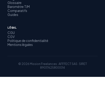
Glossaire
Baromètre TJM
Comparatifs
Guides
LÉGAL
CGU
CGV
Politique de confidentialité
Mentions légales
© 2026 Mission Freelances · AFFFECT SAS · SIRET
89017625800014