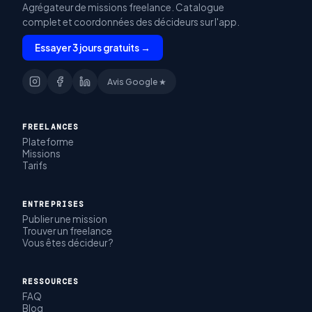
Agrégateur de missions freelance. Catalogue
complet et coordonnées des décideurs sur l'app.
Essayer 3 jours gratuits →
Avis Google ★
FREELANCES
Plateforme
Missions
Tarifs
ENTREPRISES
Publier une mission
Trouver un freelance
Vous êtes décideur ?
RESSOURCES
FAQ
Blog