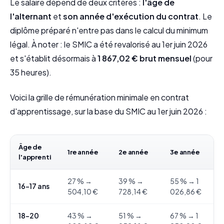
Le salaire dépend de deux critères :
l'âge de
l'alternant
et
son année d'exécution du contrat
. Le
diplôme préparé n'entre pas dans le calcul du minimum
légal. À noter : le SMIC a été revalorisé au 1er juin 2026
et s'établit désormais à
1 867,02 € brut mensuel
(pour
35 heures).
Voici la grille de rémunération minimale en contrat
d'apprentissage, sur la base du SMIC au 1er juin 2026 :
Âge de
1re année
2e année
3e année
l'apprenti
27 % →
39 % →
55 % → 1
16-17 ans
504,10 €
728,14 €
026,86 €
18-20
43 % →
51 % →
67 % → 1