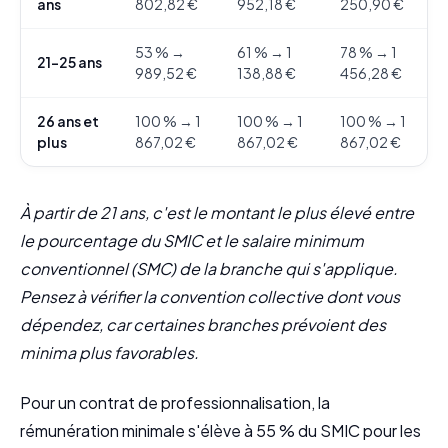
ans
802,82 €
952,18 €
250,90 €
53 % →
61 % → 1
78 % → 1
21-25 ans
989,52 €
138,88 €
456,28 €
26 ans et
100 % → 1
100 % → 1
100 % → 1
plus
867,02 €
867,02 €
867,02 €
À partir de 21 ans, c'est le montant le plus élevé entre
le pourcentage du SMIC et le salaire minimum
conventionnel (SMC) de la branche qui s'applique.
Pensez à vérifier la convention collective dont vous
dépendez, car certaines branches prévoient des
minima plus favorables.
Pour un contrat de professionnalisation, la
rémunération minimale s'élève à 55 % du SMIC pour les