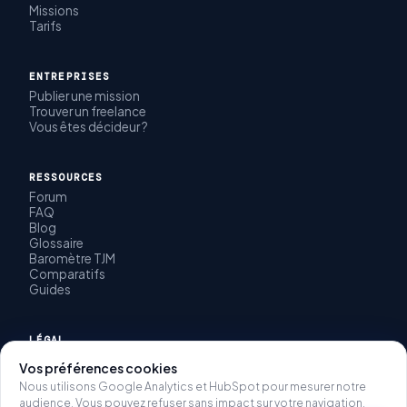
Missions
Tarifs
ENTREPRISES
Publier une mission
Trouver un freelance
Vous êtes décideur ?
RESSOURCES
Forum
FAQ
Blog
Glossaire
Baromètre TJM
Comparatifs
Guides
LÉGAL
CGU
Vos préférences cookies
CGV
Nous utilisons Google Analytics et HubSpot pour mesurer notre
Politique de confidentialité
audience. Vous pouvez refuser sans impact sur votre navigation.
Mentions légales