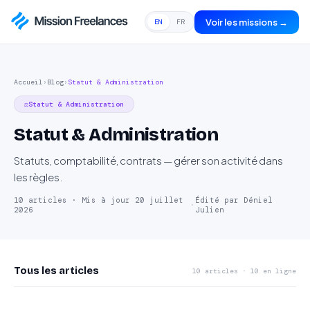
Voir les missions →
EN
FR
Accueil
›
Blog
›
Statut & Administration
⚖️
Statut & Administration
Statut & Administration
Statuts, comptabilité, contrats — gérer son activité dans
les règles.
10 articles · Mis à jour 20 juillet
Édité par Déniel
·
2026
Julien
Tous les articles
10
articles · 10 en ligne