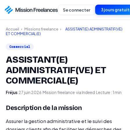
3 jours gratuit
Se connecter
Accueil
›
Missions freelance
›
ASSISTANT(E) ADMINISTRATIF(VE)
ET COMMERCIAL(E)
Commercial
ASSISTANT(E)
ADMINISTRATIF(VE) ET
COMMERCIAL(E)
Fréjus
·
27 juin 2026
·
Mission freelance
·
via Indeed
·
Lecture : 1 min
Description de la mission
Assurer la gestion administrative et le suivi des
dossiers clients afin de faciliter les démarches des