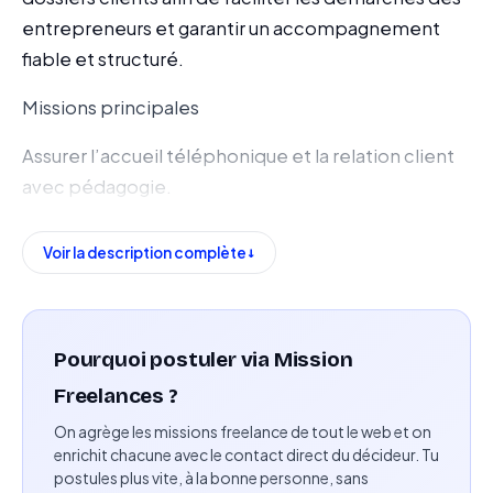
entrepreneurs et garantir un accompagnement
fiable et structuré.
Missions principales
Assurer l’accueil téléphonique et la relation client
avec pédagogie.
Traiter et suivre les demandes administratives des
Voir la description complète
clients.
Constituer et suivre les dossiers jusqu’à leur
finalisation.
Pourquoi postuler via Mission
Réaliser des déclarations administratives liées aux
Freelances ?
micro-entreprises.
On agrège les missions freelance de tout le web et on
enrichit chacune avec le contact direct du décideur. Tu
Effectuer des démarches auprès des organismes
postules plus vite, à la bonne personne, sans