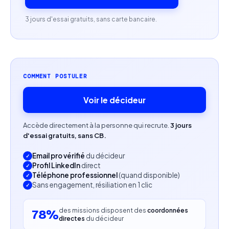
courriers officiels.
3 jours d'essai gratuits, sans carte bancaire.
Sens du service client.
Profil recherché
COMMENT POSTULER
Personne organisée, rigoureuse et fiable.
Voir le décideur
Capacité à travailler en autonomie et en équipe.
Sens de la confidentialité.
Accède directement à la personne qui recrute.
3 jours
d'essai gratuits, sans CB.
Expérience en secrétariat, cabinet comptable,
Email pro vérifié
du décideur
service client ou gestion administrative appréciée.
Profil LinkedIn
direct
Téléphone professionnel
(quand disponible)
Sans engagement, résiliation en 1 clic
des missions disposent des
coordonnées
78%
directes
du décideur