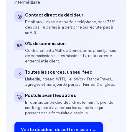
intermédiaire.
(URSSAF, impôts, sécurité sociale, retraite).
Contact direct du décideur
Rédiger des courriers et documents administratifs
🎯
Email pro, LinkedIn et parfois téléphone, dans 78%
simples.
des cas. Tu parles à la personne qui recrute, pas à
un ATS.
Gérer et classer les pièces justificatives.
0% de commission
💸
Accompagner les clients dans l’utilisation des
Contrairement à Malt ou Comet, on ne prend jamais
de commission sur tes missions. La relation reste
plateformes en ligne.
entre toi et le client.
Compétences attendues
Toutes les sources, un seul feed
⚡
LinkedIn, Indeed, WTTJ, HelloWork, France Travail…
Bonne maîtrise des outils bureautiques.
agrégés et mis à jour 3× par jour. Fini les 10 onglets.
Postule avant les autres
🚀
Aisance avec les démarches administratives et les
En contactant le décideur directement, tu prends
plateformes en ligne.
une longueur d'avance sur les candidats qui
passent par le formulaire classique.
Capacité à gérer plusieurs dossiers simultanément.
Voir le décideur de cette mission →
Bonne orthographe et capacité de rédaction de