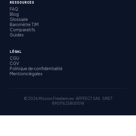
RESSOURCES
FAQ
Blog
Glossaire
Baromètre TJM
Comparatifs
Guides
LÉGAL
CGU
CGV
Politique de confidentialité
Mentions légales
© 2026 Mission Freelances · AFFFECT SAS · SIRET
89017625800014