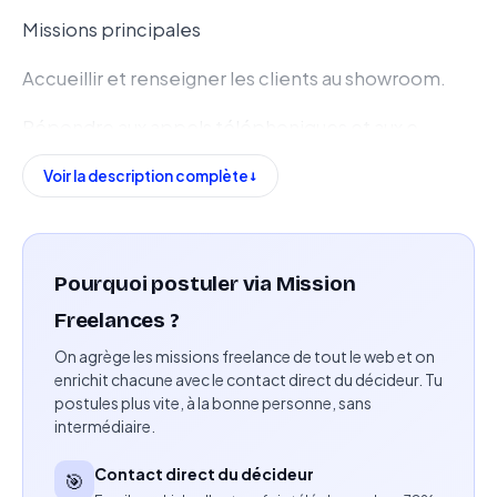
Missions principales
Accueillir et renseigner les clients au showroom.
Répondre aux appels téléphoniques et aux e-
mails.
Voir la description complète
Gérer les plannings de l'équipe.
Assurer le suivi administratif des dossiers.
Pourquoi postuler via Mission
Apporter un soutien aux concepteurs lorsque
Freelances ?
nécessaire.
On agrège les missions freelance de tout le web et on
enrichit chacune avec le contact direct du décideur. Tu
Compétences attendues
postules plus vite, à la bonne personne, sans
intermédiaire.
Expérience en relation client, accueil ou assistanat
administratif.
Contact direct du décideur
🎯