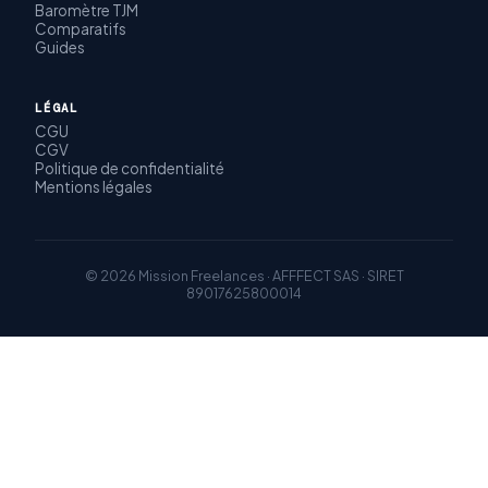
Baromètre TJM
Comparatifs
Guides
LÉGAL
CGU
CGV
Politique de confidentialité
Mentions légales
© 2026 Mission Freelances · AFFFECT SAS · SIRET
89017625800014