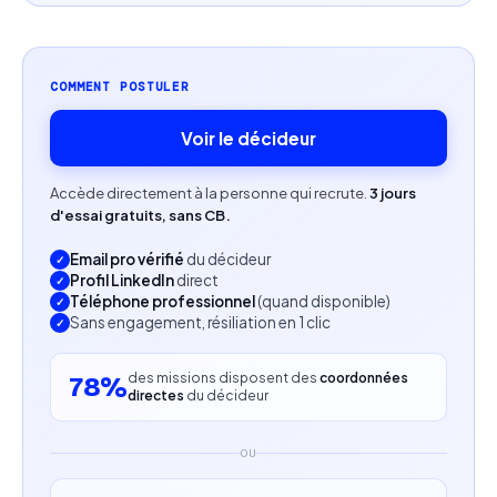
COMMENT POSTULER
Voir le décideur
Accède directement à la personne qui recrute.
3 jours
d'essai gratuits, sans CB.
Email pro vérifié
du décideur
Profil LinkedIn
direct
Téléphone professionnel
(quand disponible)
Sans engagement, résiliation en 1 clic
des missions disposent des
coordonnées
78%
directes
du décideur
OU