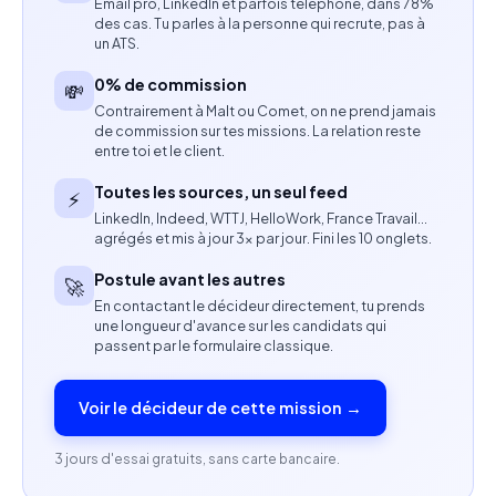
Email pro, LinkedIn et parfois téléphone, dans 78%
Sens de l'organisation et capacité à gérer plusieurs
des cas. Tu parles à la personne qui recrute, pas à
un ATS.
missions simultanément.
0% de commission
💸
Aisance relationnelle et sens du service.
Contrairement à Malt ou Comet, on ne prend jamais
de commission sur tes missions. La relation reste
Capacité à travailler en équipe.
entre toi et le client.
Profil recherché
Toutes les sources, un seul feed
⚡
LinkedIn, Indeed, WTTJ, HelloWork, France Travail…
agrégés et mis à jour 3× par jour. Fini les 10 onglets.
Expérience sur des missions similaires appréciée.
Postule avant les autres
🚀
Personne organisée, dynamique et souriante.
En contactant le décideur directement, tu prends
une longueur d'avance sur les candidats qui
Capacité à s'intégrer rapidement à une équipe
passent par le formulaire classique.
existante.
Voir le décideur de cette mission →
3 jours d'essai gratuits, sans carte bancaire.