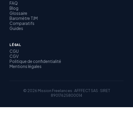
FAQ
Blog
Glossaire
Baromètre TJM
Comparatifs
Guides
LÉGAL
CGU
CGV
Politique de confidentialité
Mentions légales
© 2026 Mission Freelances · AFFFECT SAS · SIRET
89017625800014