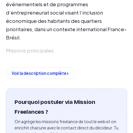
événementiels et de programmes
d’entrepreneuriat social visant l’inclusion
économique des habitants des quartiers
prioritaires, dans un contexte international France–
Brésil.
Missions principales
Coordination de projets événementiels et suivi
opérationnel des programmes (Expo Favela
Voir la description complète
Innovation, Favela HUB).
Mise à jour et gestion des outils de suivi de projet
(Notion, Google Drive).
Pourquoi postuler via Mission
Freelances ?
Rédaction de comptes-rendus, notes de synthèse
On agrège les missions freelance de tout le web et on
et documents de suivi.
enrichit chacune avec le contact direct du décideur. Tu