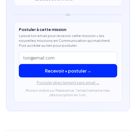
Expérience en gestion de projets ou événements
appréciée.
OU
Sensibilité aux enjeux sociaux et internationaux.
Postuler à cette mission
Laisse ton email pour recevoir cette mission + les
nouvelles missions en Communication qui matchent.
Puis accède au lien pour postuler.
Recevoir + postuler →
Postuler directement sans email →
Mission visible sur Makesense. 1 email/semaine max,
désinscription en 1 clic.