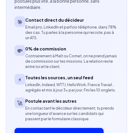
postules plus vite, à la bonne personne, sans
Rédaction de contenus bilingues français /
intermédiaire.
portugais (emails, newsletters, communiqués de
presse).
Contact direct du décideur
🎯
Email pro, LinkedIn et parfois téléphone, dans 78%
Gestion des réseaux sociaux et production de
des cas. Tu parles à la personne qui recrute, pas à
un ATS.
contenus digitaux, y compris vidéo.
0% de commission
💸
Coordination logistique des événements
Contrairement à Malt ou Comet, on ne prend jamais
de commission sur tes missions. La relation reste
(prestataires, bénévoles, organisation terrain).
entre toi et le client.
Participation à la recherche de financements
Toutes les sources, un seul feed
⚡
(mécénat, sponsoring, subventions).
LinkedIn, Indeed, WTTJ, HelloWork, France Travail…
agrégés et mis à jour 3× par jour. Fini les 10 onglets.
Compétences attendues
Postule avant les autres
🚀
En contactant le décideur directement, tu prends
Excellente organisation et gestion des priorités.
une longueur d'avance sur les candidats qui
passent par le formulaire classique.
Maîtrise du français et du portugais (niveau courant
indispensable).