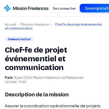
3 jours gratuit
Se connecter
Accueil
›
Missions freelance
›
Chef·fe de projet événementiel
et communication
Communication
Chef·fe de projet
événementiel et
communication
Paris
·
16 juin 2026
·
Mission freelance
·
via Makesense
·
Lecture : 1 min
Description de la mission
Assurer la coordination opérationnelle de projets