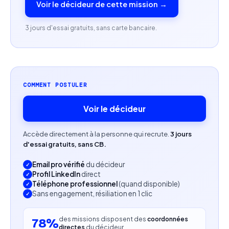
Voir le décideur de cette mission →
Capacité rédactionnelle et communicationnelle.
3 jours d'essai gratuits, sans carte bancaire.
Maîtrise d’outils de gestion de projet et de
communication (Notion, Google Workspace,
Canva, etc.).
COMMENT POSTULER
Autonomie, proactivité et capacité à évoluer dans
un environnement multiculturel.
Voir le décideur
Intérêt pour l’entrepreneuriat social et les projets
Accède directement à la personne qui recrute.
3 jours
à impact.
d'essai gratuits, sans CB.
Email pro vérifié
du décideur
Profil recherché
Profil LinkedIn
direct
Téléphone professionnel
(quand disponible)
Formation Bac+3 à Bac+5 en gestion de projet,
Sans engagement, résiliation en 1 clic
communication, sciences sociales ou relations
internationales.
des missions disposent des
coordonnées
78%
directes
du décideur