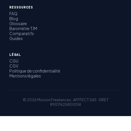
RESSOURCES
FAQ
Blog
Glossaire
Baromètre TJM
Comparatifs
Guides
LÉGAL
CGU
CGV
Politique de confidentialité
Mentions légales
© 2026 Mission Freelances · AFFFECT SAS · SIRET
89017625800014