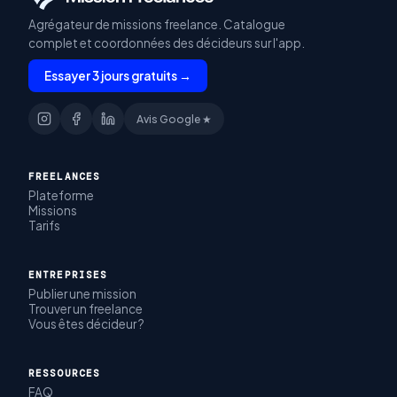
Agrégateur de missions freelance. Catalogue
complet et coordonnées des décideurs sur l'app.
Essayer 3 jours gratuits →
Avis Google ★
FREELANCES
Plateforme
Missions
Tarifs
ENTREPRISES
Publier une mission
Trouver un freelance
Vous êtes décideur ?
RESSOURCES
FAQ