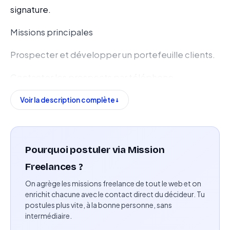
signature.
Missions principales
Prospecter et développer un portefeuille clients.
Contacter les prospects par téléphone.
Présenter les solutions et identifier les besoins des
Voir la description complète
clients.
Assurer le suivi commercial jusqu’à la signature.
Pourquoi postuler via Mission
Mettre à jour les informations commerciales et le
Freelances ?
suivi des prospects.
On agrège les missions freelance de tout le web et on
enrichit chacune avec le contact direct du décideur. Tu
Compétences attendues
postules plus vite, à la bonne personne, sans
intermédiaire.
Minimum 1 an d’expérience commerciale.