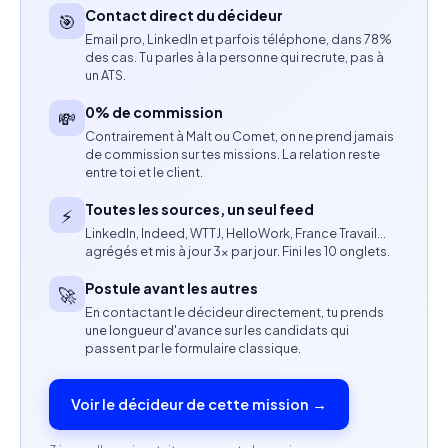
Contact direct du décideur
🎯
Excellente aisance téléphonique.
Email pro, LinkedIn et parfois téléphone, dans 78%
des cas. Tu parles à la personne qui recrute, pas à
Capacité à travailler en autonomie.
un ATS.
Sens de l’organisation et rigueur.
0% de commission
💸
Contrairement à Malt ou Comet, on ne prend jamais
Esprit de conquête et goût du challenge.
de commission sur tes missions. La relation reste
entre toi et le client.
Capacité à travailler avec des objectifs
Toutes les sources, un seul feed
⚡
commerciaux.
LinkedIn, Indeed, WTTJ, HelloWork, France Travail…
agrégés et mis à jour 3× par jour. Fini les 10 onglets.
Profil recherché
Postule avant les autres
🚀
Commercial freelance ou indépendant.
En contactant le décideur directement, tu prends
une longueur d'avance sur les candidats qui
passent par le formulaire classique.
Profil orienté prospection et closing.
Une expérience dans l’e-commerce ou le
Voir le décideur de cette mission →
marketing digital est un plus.