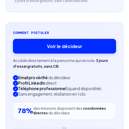
3 jours d'essai gratuits, sans carte bancaire.
COMMENT POSTULER
Voir le décideur
Accède directement à la personne qui recrute.
3 jours
d'essai gratuits, sans CB.
Email pro vérifié
du décideur
Profil LinkedIn
direct
Téléphone professionnel
(quand disponible)
Sans engagement, résiliation en 1 clic
des missions disposent des
coordonnées
78%
directes
du décideur
OU