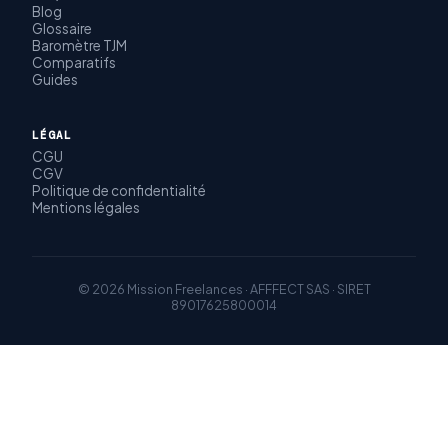
Blog
Glossaire
Baromètre TJM
Comparatifs
Guides
LÉGAL
CGU
CGV
Politique de confidentialité
Mentions légales
© 2026 Mission Freelances · AFFFECT SAS · SIRET
89017625800014