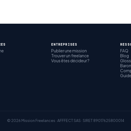
CES
ENTREPRISES
RESS
me
Publier une mission
FAQ
Trouver un freelance
Blog
Vous êtes décideur ?
Gloss
Barom
Comp
Guid
© 2026 Mission Freelances · AFFFECT SAS · SIRET 89017625800014