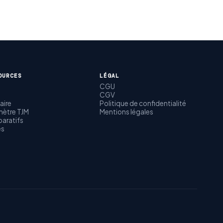
OURCES
LÉGAL
CGU
CGV
aire
Politique de confidentialité
ètre TJM
Mentions légales
aratifs
es