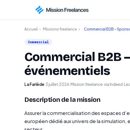
Accueil
›
Missions freelance
›
Commercial B2B – Sponso
Commercial
Commercial B2B – 
événementiels
La Farlède
·
3 juillet 2026
·
Mission freelance
·
via Indeed
·
Lec
Description de la mission
Assurer la commercialisation des espaces d’e
européen dédié aux univers de la simulation, e
secteur.