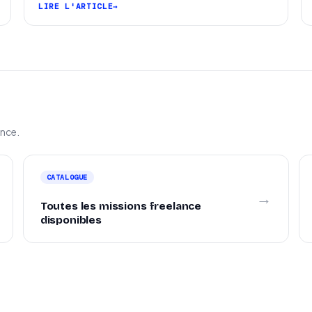
SEO locale sur la carte des freelances
LIRE L'ARTICLE
ance.
CATALOGUE
→
Toutes les missions freelance
disponibles