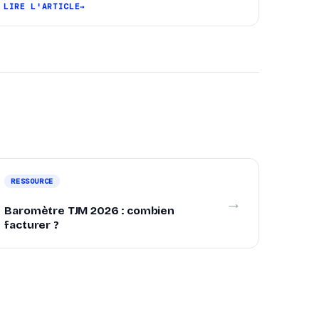
pipeline et signer plus de missions.
LIRE L'ARTICLE
RESSOURCE
→
Baromètre TJM 2026 : combien
facturer ?