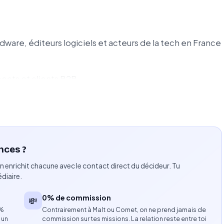
dware, éditeurs logiciels et acteurs de la tech en France
ects et clients B2B.
 d’exposition ainsi que des offres de sponsoring
x.
nces ?
’événement et coordonner avec les équipes techniques
n enrichit chacune avec le contact direct du décideur. Tu
diaire.
0% de commission
💸
8%
Contrairement à Malt ou Comet, on ne prend jamais de
 un
commission sur tes missions. La relation reste entre toi