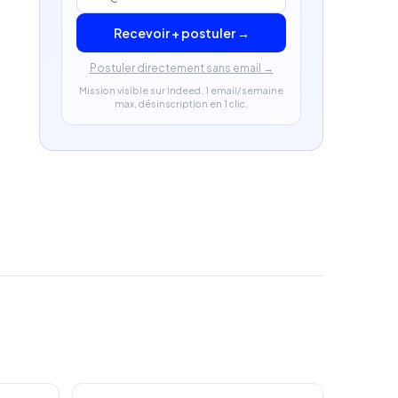
Recevoir + postuler →
Postuler directement sans email →
Mission visible sur Indeed. 1 email/semaine
max, désinscription en 1 clic.