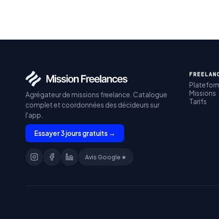
FREELAN
Platefor
Missions
Agrégateur de missions freelance. Catalogue
Tarifs
complet et coordonnées des décideurs sur
l'app.
Essayer 3 jours gratuits →
Avis Google ★