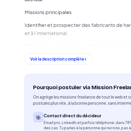
Missions principales
Identifier et prospecter des fabricants de har
et à l’international.
Développer et gérer un portefeuille de prosp
Présenter l’événement et vendre des surfaces
Voir la description complète
premium.
Négocier et finaliser les contrats commerciau
Pourquoi postuler via Mission Freela
Assurer le suivi client jusqu’à la tenue de l
On agrège les missions freelance de tout le web et o
pour l’implantation des stands.
postules plus vite, à la bonne personne, sans intermé
Compétences attendues
Contact direct du décideur
🎯
Email pro, LinkedIn et parfois téléphone, dans 7
Expérience en vente B2B.
des cas. Tu parles à la personne qui recrute, pas à