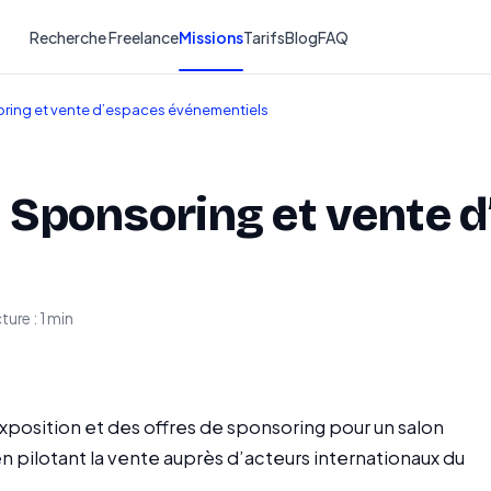
Recherche Freelance
Missions
Tarifs
Blog
FAQ
ring et vente d’espaces événementiels
Sponsoring et vente d
ture : 1 min
xposition et des offres de sponsoring pour un salon
n pilotant la vente auprès d’acteurs internationaux du