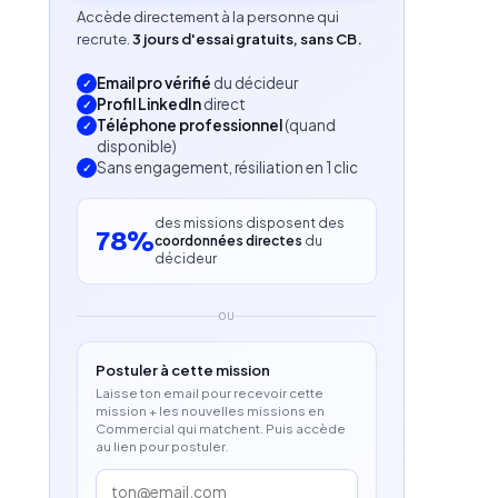
Accède directement à la personne qui
recrute.
3 jours d'essai gratuits, sans CB.
Email pro vérifié
du décideur
Profil LinkedIn
direct
Téléphone professionnel
(quand
disponible)
Sans engagement, résiliation en 1 clic
des missions disposent des
78%
coordonnées directes
du
décideur
OU
Postuler à cette mission
Laisse ton email pour recevoir cette
mission + les nouvelles missions en
Commercial qui matchent. Puis accède
au lien pour postuler.