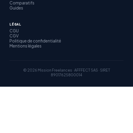
Comparatifs
Guides
LÉGAL
CGU
CGV
Politique de confidentialité
Mentions légales
© 2026 Mission Freelances · AFFFECT SAS · SIRET
89017625800014