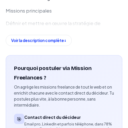
Missions principales
Définir et mettre en œuvre la stratégie de
communication sur les réseaux sociaux en lien avec
les objectifs marketing.
Voir la description complète
Créer, planifier et publier des contenus adaptés à
chaque plateforme (textes, images, vidéos).
Pourquoi postuler via Mission
Utiliser des outils de création et de gestion de
Freelances ?
contenu tels que Adobe Photoshop, Adobe
On agrège les missions freelance de tout le web et on
Illustrator, Adobe Creative Suite et Hootsuite.
enrichit chacune avec le contact direct du décideur. Tu
postules plus vite, à la bonne personne, sans
Optimiser la visibilité des publications grâce aux
intermédiaire.
techniques de SEO et de Facebook Advertising.
Contact direct du décideur
🎯
Analyser les performances des publications et des
Email pro, LinkedIn et parfois téléphone, dans 78%