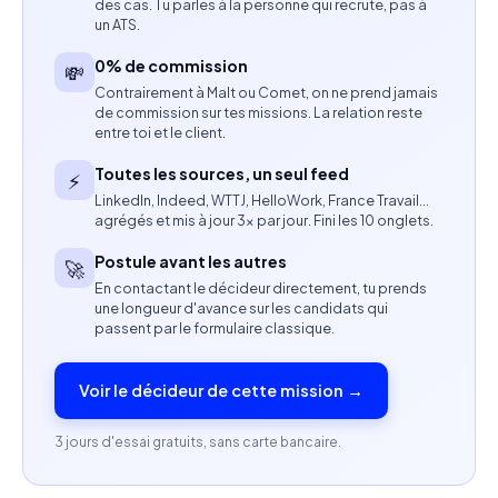
campagnes via Google Analytics et outils d’analyse
des cas. Tu parles à la personne qui recrute, pas à
un ATS.
web.
0% de commission
💸
Animer la communauté en répondant aux
Contrairement à Malt ou Comet, on ne prend jamais
de commission sur tes missions. La relation reste
commentaires et messages privés.
entre toi et le client.
Collaborer avec l’équipe marketing sur les
Toutes les sources, un seul feed
⚡
campagnes e-commerce et la promotion des
LinkedIn, Indeed, WTTJ, HelloWork, France Travail…
agrégés et mis à jour 3× par jour. Fini les 10 onglets.
produits ou services.
Postule avant les autres
🚀
Assurer une veille sur les tendances du marketing
En contactant le décideur directement, tu prends
digital et des réseaux sociaux.
une longueur d'avance sur les candidats qui
passent par le formulaire classique.
Maintenir une cohérence avec l’identité de
marque et le ton éditorial.
Voir le décideur de cette mission →
Compétences attendues
3 jours d'essai gratuits, sans carte bancaire.
Maîtrise des outils Adobe (Photoshop, Illustrator,