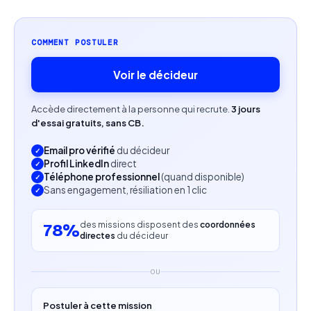
Creative Suite) et Hootsuite.
Connaissances en SEO, social media management,
COMMENT POSTULER
public relations et Google Analytics.
Voir le décideur
Expérience en gestion de communauté,
Accède directement à la personne qui recrute.
3 jours
idéalement en e-commerce ou marketing digital.
d'essai gratuits, sans CB.
Capacité à analyser les données pour optimiser les
Email pro vérifié
du décideur
performances.
Profil LinkedIn
direct
Téléphone professionnel
(quand disponible)
Sans engagement, résiliation en 1 clic
Créativité, organisation et sens du relationnel.
Profil recherché
des missions disposent des
coordonnées
78%
directes
du décideur
Formation en communication, marketing digital ou
domaine équivalent.
OU
Expérience en community management.
Postuler à cette mission