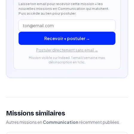
Laisse ton email pour recevoir cette mission + les
nouvelles missions en Communication qui matchent.
Capacité à travailler en présentiel dans un
Puis accède au lien pour postuler.
environnement structuré.
Recevoir + postuler →
Postuler directement sans email →
Mission visible sur Indeed. 1 email/semaine max,
désinscription en 1 clic.
Missions similaires
Autres missions en
Communication
récemment publiées.