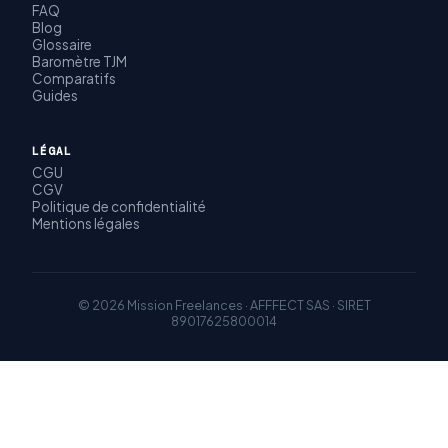
FAQ
Blog
Glossaire
Baromètre TJM
Comparatifs
Guides
LÉGAL
CGU
CGV
Politique de confidentialité
Mentions légales
© 2026 Mission Freelances · AFFFECT SAS · SIRET
89017625800014