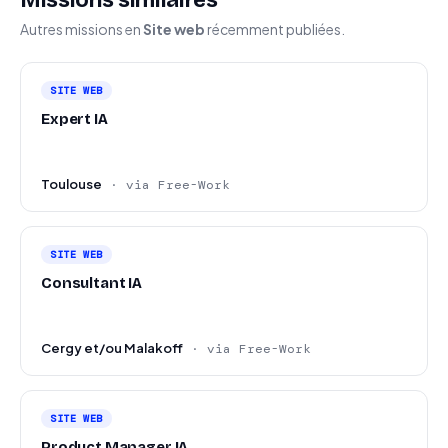
Missions similaires
Autres missions en
Site web
récemment publiées.
SITE WEB
Expert IA
Toulouse
· via Free-Work
SITE WEB
Consultant IA
Cergy et/ou Malakoff
· via Free-Work
SITE WEB
Product Manager IA