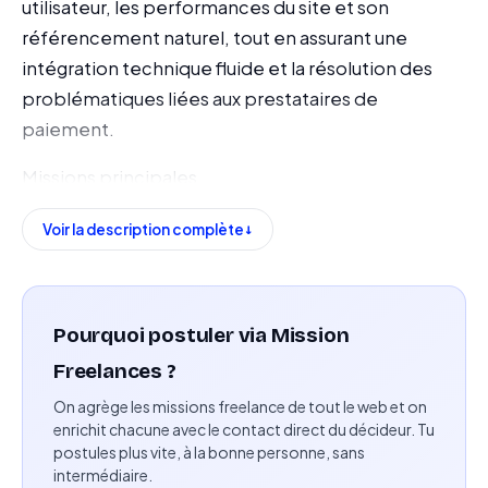
utilisateur, les performances du site et son
référencement naturel, tout en assurant une
intégration technique fluide et la résolution des
problématiques liées aux prestataires de
paiement.
Missions principales
Piloter le projet de refonte du site Shopify
Voir la description complète
existant.
Améliorer le parcours client et l'expérience
utilisateur (UX).
Pourquoi postuler via Mission
Freelances ?
Optimiser le référencement naturel (SEO).
On agrège les missions freelance de tout le web et on
Assurer la compatibilité avec les outils d'analyse
enrichit chacune avec le contact direct du décideur. Tu
postules plus vite, à la bonne personne, sans
tels que Google Analytics et Adobe Analytics.
intermédiaire.