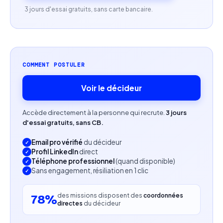
Bonne compréhension des enjeux SEO et UX.
3 jours d'essai gratuits, sans carte bancaire.
Autonomie, rigueur et capacité à gérer plusieurs
projets simultanément.
Profil recherché
COMMENT POSTULER
Expérience confirmée en web design et
Voir le décideur
développement.
Accède directement à la personne qui recrute.
3 jours
Expérience sur des missions de refonte de sites e-
d'essai gratuits, sans CB.
commerce.
Email pro vérifié
du décideur
Bon relationnel et capacité à intervenir en tant
Profil LinkedIn
direct
Téléphone professionnel
(quand disponible)
qu'expert auprès des clients.
Sans engagement, résiliation en 1 clic
Motivation pour les projets de transformation
des missions disposent des
coordonnées
78%
digitale.
directes
du décideur