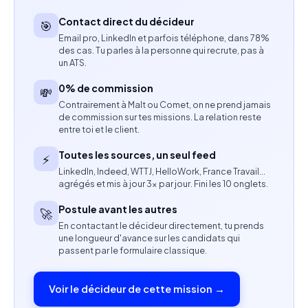
Garantir la performance du site ainsi que sa
Contact direct du décideur
🎯
conformité aux standards d'accessibilité et
Email pro, LinkedIn et parfois téléphone, dans 78%
d'usabilité.
des cas. Tu parles à la personne qui recrute, pas à
un ATS.
Résoudre les problématiques liées aux
0% de commission
💸
prestataires de paiement.
Contrairement à Malt ou Comet, on ne prend jamais
de commission sur tes missions. La relation reste
Compétences attendues
entre toi et le client.
Toutes les sources, un seul feed
⚡
Maîtrise de Shopify et capacité à intervenir en
LinkedIn, Indeed, WTTJ, HelloWork, France Travail…
développement si nécessaire.
agrégés et mis à jour 3× par jour. Fini les 10 onglets.
Postule avant les autres
Connaissance des systèmes de gestion de
🚀
En contactant le décideur directement, tu prends
contenu tels que WordPress ou Drupal.
une longueur d'avance sur les candidats qui
passent par le formulaire classique.
Maîtrise des outils de wireframing et de
prototypage comme Figma ou Adobe XD.
Voir le décideur de cette mission →