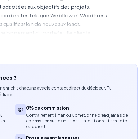
 adaptées aux objectifs des projets.
stion de sites tels que Webflow et WordPress.
a qualification de nouveaux leads.
veloppement du portefeuille clients.
 processus et des méthodes de production.
nce et à l’acquisition de nouveaux clients.
au développement de l’activité.
le avec une forte orientation résultats.
nces ?
n enrichit chacune avec le contact direct du décideur. Tu
tes web.
diaire.
Press ou équivalents.
es efficaces et orientées conversion.
0% de commission
💸
 prise de contact avec des prospects.
8%
Contrairement à Malt ou Comet, on ne prend jamais de
 un
commission sur tes missions. La relation reste entre toi
sition client.
et le client.
tonomie.
Postule avant les autres