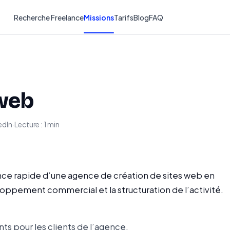
Recherche Freelance
Missions
Tarifs
Blog
FAQ
 web
edIn
·
Lecture : 1 min
nce rapide d’une agence de création de sites web en
veloppement commercial et la structuration de l’activité.
ts pour les clients de l’agence.