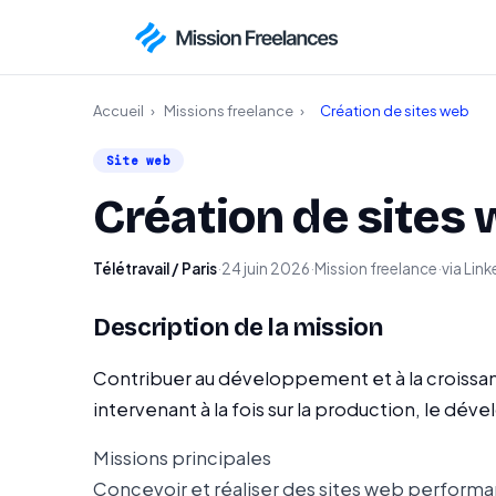
Accueil
›
Missions freelance
›
Création de sites web
Site web
Création de sites
Télétravail / Paris
·
24 juin 2026
·
Mission freelance
·
via Link
Description de la mission
Contribuer au développement et à la croissa
intervenant à la fois sur la production, le dé
Missions principales
Concevoir et réaliser des sites web performan