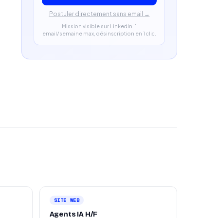
Postuler directement sans email →
Mission visible sur LinkedIn. 1
email/semaine max, désinscription en 1 clic.
SITE WEB
Agents IA H/F