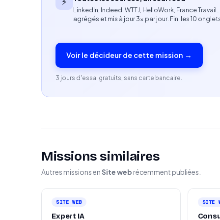
⚡
Esprit entrepreneurial et forte orientation 
LinkedIn, Indeed, WTTJ, HelloWork, France Travail
Capacité à évoluer dans un environnement dy
agrégés et mis à jour 3× par jour. Fini les 10 onglet
Profil recherché
Freelance spécialisé(e) en webdesign, créa
Voir le décideur de cette mission →
Expérience dans la réalisation de projets we
3 jours d'essai gratuits, sans carte bancaire.
Professionnel souhaitant s’investir dans un p
Profil ambitieux, autonome et fortement impli
Disponibilité importante à court terme et vol
Appétence pour les responsabilités élargies p
Missions similaires
Autres missions en
Site web
récemment publiées.
SITE WEB
SITE 
Expert IA
Consu