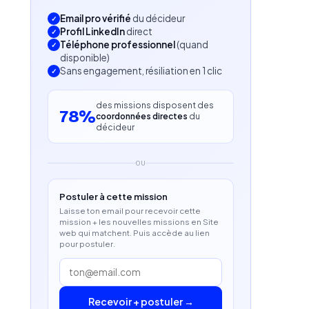
Email pro vérifié
du décideur
Profil LinkedIn
direct
Téléphone professionnel
(quand
disponible)
Sans engagement, résiliation en 1 clic
des missions disposent des
78%
coordonnées directes
du
décideur
OU
Postuler à cette mission
Laisse ton email pour recevoir cette
mission + les nouvelles missions en Site
web qui matchent. Puis accède au lien
pour postuler.
Recevoir + postuler →