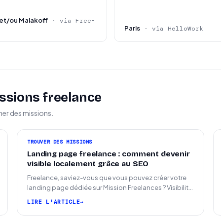
et/ou Malakoff
· via Free-
Paris
· via HelloWork
ssions freelance
ner des missions.
TROUVER DES MISSIONS
Landing page freelance : comment devenir
visible localement grâce au SEO
Freelance, saviez-vous que vous pouvez créer votre
landing page dédiée sur Mission Freelances ? Visibilité
SEO locale sur la carte des freelances
LIRE L'ARTICLE