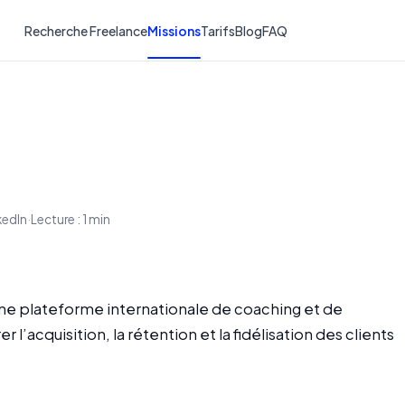
Recherche Freelance
Missions
Tarifs
Blog
FAQ
kedIn
·
Lecture : 1 min
’une plateforme internationale de coaching et de
l’acquisition, la rétention et la fidélisation des clients