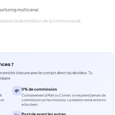
rturing multicanal.
daires à destination de la communauté.
lients et alumni dans le CRM.
 des campagnes email.
es aux différents segments.
nces ?
tribuer au développement des ventes complémentaires.
n enrichit chacune avec le contact direct du décideur. Tu
re, clics, conversions, LTV).
diaire.
0% de commission
💸
8%
Contrairement à Malt ou Comet, on ne prend jamais de
rowth marketing.
 un
commission sur tes missions. La relation reste entre toi
et le client.
ention client.
Postule avant les autres