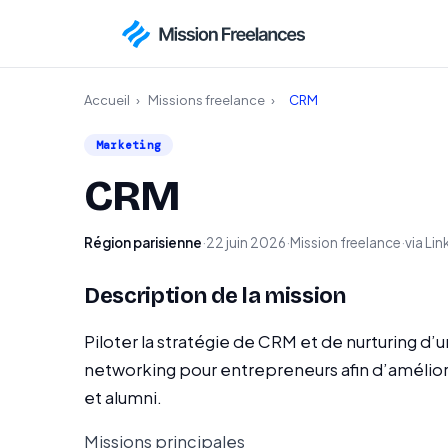
Accueil
›
Missions freelance
›
CRM
Marketing
CRM
Région parisienne
·
22 juin 2026
·
Mission freelance
·
via Lin
Description de la mission
Piloter la stratégie de CRM et de nurturing d
networking pour entrepreneurs afin d’améliorer 
et alumni.
Missions principales