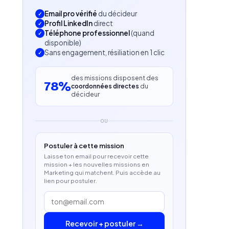
Email pro vérifié
du décideur
Profil LinkedIn
direct
Téléphone professionnel
(quand
disponible)
Sans engagement, résiliation en 1 clic
des missions disposent des
78%
coordonnées directes
du
décideur
OU
Postuler à cette mission
Laisse ton email pour recevoir cette
mission + les nouvelles missions en
Marketing qui matchent. Puis accède au
lien pour postuler.
Recevoir + postuler →