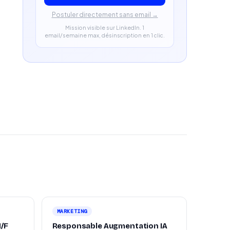
Postuler directement sans email →
Mission visible sur LinkedIn. 1
email/semaine max, désinscription en 1 clic.
MARKETING
H/F
Responsable Augmentation IA