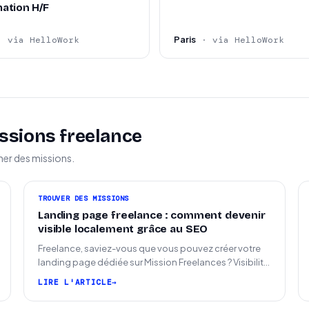
ation H/F
Paris
· via HelloWork
· via HelloWork
ssions freelance
ner des missions.
TROUVER DES MISSIONS
Landing page freelance : comment devenir
visible localement grâce au SEO
Freelance, saviez-vous que vous pouvez créer votre
landing page dédiée sur Mission Freelances ? Visibilité
SEO locale sur la carte des freelances
LIRE L'ARTICLE