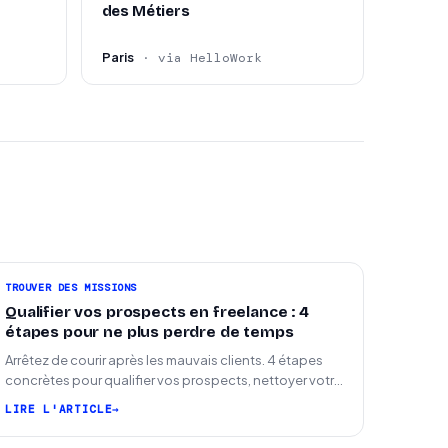
des Métiers
Paris
· via HelloWork
TROUVER DES MISSIONS
Qualifier vos prospects en freelance : 4
étapes pour ne plus perdre de temps
Arrêtez de courir après les mauvais clients. 4 étapes
concrètes pour qualifier vos prospects, nettoyer votre
pipeline et signer plus de missions.
LIRE L'ARTICLE